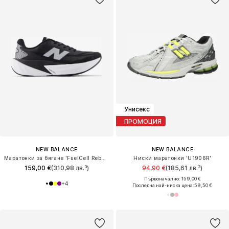
Унисекс
ПРОМОЦИЯ
NEW BALANCE
NEW BALANCE
Маратонки за бягане 'FuelCell Rebel V5'
Ниски маратонки 'U1906R'
159,00 €
(310,98 лв.³)
94,90 €
(185,61 лв.³)
Първоначално: 159,00 €
+
4
Последна най-ниска цена:
59,50 €