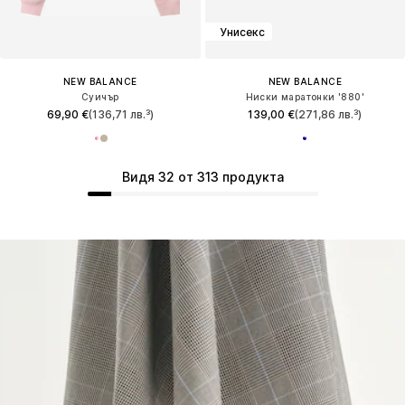
Унисекс
NEW BALANCE
NEW BALANCE
Суичър
Ниски маратонки '880'
69,90 €
(136,71 лв.³)
139,00 €
(271,86 лв.³)
Видя 32 от 313 продукта