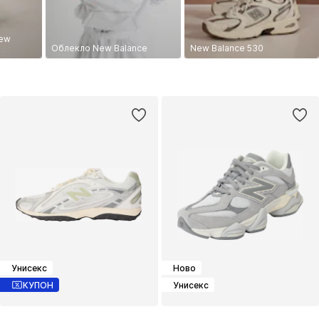
New
Облекло New Balance
New Balance 530
Унисекс
Ново
КУПОН
Унисекс