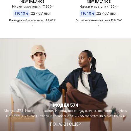
NEW BALANCE
NEW BALANCE
Ниски маратонки 'T500'
Ниски маратонки '204'
116,10 €
(227,07 лв.³)
116,10 €
(227,07 лв.³)
Последна най-ниска цена:
129,00 €
Последна най-ниска цена:
129,00 €
МОДЕЛ 574
Модел 574. Носен от всеки. Икона, легенда, олицетворение на New
Balance. Дискретната универсалност и комфортът на модела 574
превръщат този хибрид за улица и трейл в нашата вечна класика.
ПОКАЖИ ОЩЕ