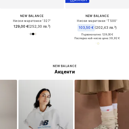
NEW BALANCE
NEW BALANCE
Ниски маратонки '327'
Ниски маратонки 'T500'
129,00 €
(252,30 лв.³)
103,50 €
(202,43 лв.³)
Първоначално: 129,00 €
Последна най-ниска цена:
39,92 €
NEW BALANCE
Акценти