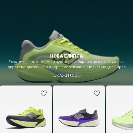
НОВА ЕЛИПСА
Еластичен комфорт. Не е нужно да избираш между усещане за
директно движение и добра амортизация. Новият модел Ellipse
съчетава приятен комфорт с еластична междинна подметка, за да
ПОКАЖИ ОЩЕ
ти предостави изцяло ново усещане при ежедневните ти
тренировки.