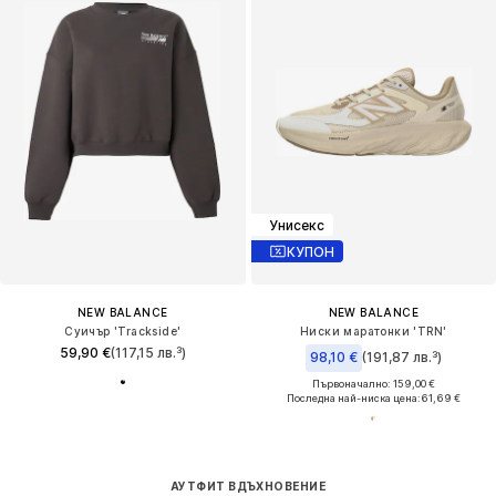
Унисекс
КУПОН
NEW BALANCE
NEW BALANCE
Суичър 'Trackside'
Ниски маратонки 'TRN'
59,90 €
(117,15 лв.³)
98,10 €
(191,87 лв.³)
Първоначално: 159,00 €
Последна най-ниска цена:
61,69 €
АУТФИТ ВДЪХНОВЕНИЕ