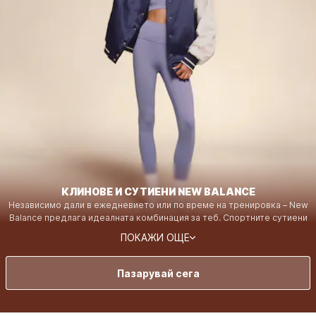
КЛИНОВЕ И СУТИЕНИ NEW BALANCE
Независимо дали в ежедневието или по време на тренировка – New
Balance предлага идеалната комбинация за теб. Спортните сутиени
осигуряват оптимален комфорт и стабилност, докато клинът
ПОКАЖИ ОЩЕ
Harmony допълва перфектно твоята визия. С нашите клин Harmony
ще се чувстваш напълно комфортно и уверена в себе си. Изработени
от супермек, еластичен материал, те се приспособяват идеално към
Пазарувай сега
всяко твое движение.