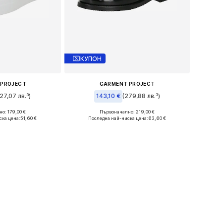
КУПОН
 PROJECT
GARMENT PROJECT
27,07 лв.³)
143,10 €
(279,88 лв.³)
о: 179,00 €
Първоначално: 219,00 €
и: 38, 40, 41
Налични размери: 36, 37
ска цена:
51,60 €
Последна най-ниска цена:
63,60 €
кошницата
Добави в кошницата