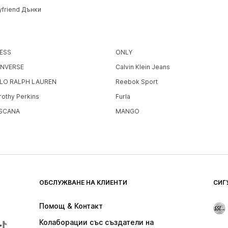
yfriend Дънки
ESS
ONLY
NVERSE
Calvin Klein Jeans
LO RALPH LAUREN
Reebok Sport
rothy Perkins
Furla
SCANA
MANGO
ОБСЛУЖВАНЕ НА КЛИЕНТИ
СИГ
Помощ & Контакт
Колаборации със създатели на 