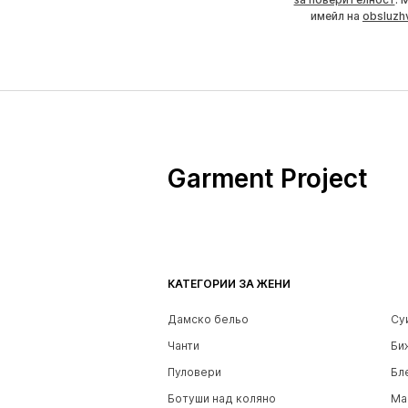
имейл на
obsluzh
Garment Project
КАТЕГОРИИ ЗА ЖЕНИ
Дамско бельо
Су
Чанти
Би
Пуловери
Бл
Ботуши над коляно
Ма