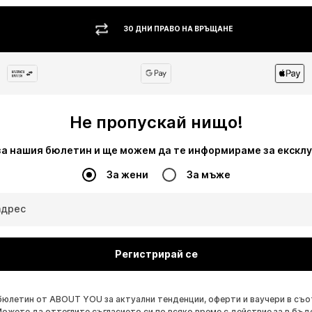
30 ДНИ ПРАВО НА ВРЪЩАНЕ
Не пропускай нищо!
за нашия бюлетин и ще можем да те информираме за екскл
За жени
За мъже
адрес
Регистрирай се
бюлетин от ABOUT YOU за актуални тенденции, оферти и ваучери в съ
Можете да оттеглите съгласието си по всяко време с действие за в бъд