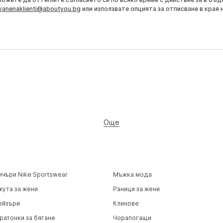
vanenaklienti@aboutyou.bg
или използвате опцията за отписване в края 
Още
ичъри Nike Sportswear
Мъжка мода
жута за жени
Раници за жени
ейзъри
Клинове
ратонки за бягане
Чорапогащи