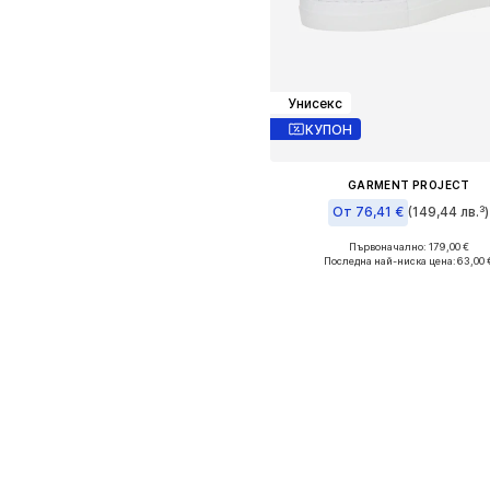
Унисекс
КУПОН
GARMENT PROJECT
От 76,41 €
(149,44 лв.³)
Първоначално: 179,00 €
Налични размери: 36, 38, 39,
Последна най-ниска цена:
63,00 
Добави в кошницат