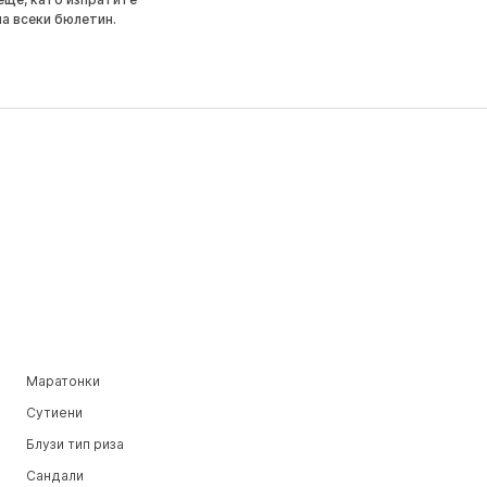
на всеки бюлетин.
Маратонки
Сутиени
Блузи тип риза
Сандали