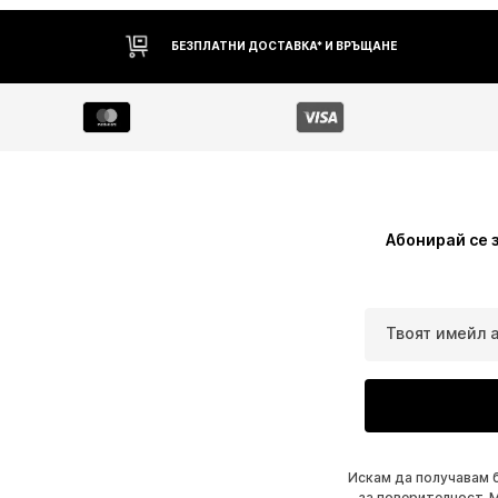
БЕЗПЛАТНИ ДОСТАВКА* И ВРЪЩАНЕ
Абонирай се 
Твоят имейл 
Искам да получавам 
за поверителност
. 