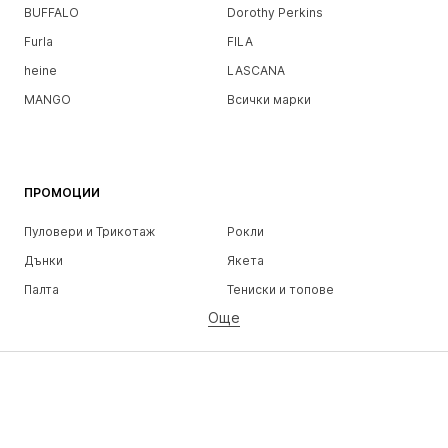
BUFFALO
Dorothy Perkins
Furla
FILA
heine
LASCANA
MANGO
Всички марки
ПРОМОЦИИ
Пуловери и Трикотаж
Рокли
Дънки
Якета
Палта
Тениски и топове
Още
Панталони
Бельо
Поли
Блузи и туники
Суичъри
Блейзери
Бански и плажна мода
Гащеризони и комбинезони
Големи размери
Мода за бременни