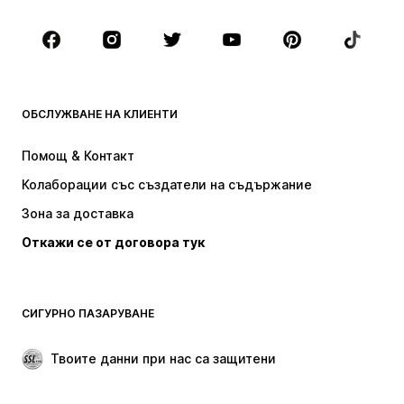
Обувки
Спорт
Аксесоари
Premium
ДРЕХИ
ОБСЛУЖВАНЕ НА КЛИЕНТИ
НОВО
Популярно
Рокли
Дънки
Помощ & Контакт
Тениски и топове
Панталони
Колаборации със създатели на съдържание
Якета
Пуловери и Трикотаж
Зона за доставка
Бельо
Блузи и туники
Откажи се от договора тук
Палта
Поли
Бански и плажна мода
Суичъри
Блейзери
Гащеризони и комбинезони
СИГУРНО ПАЗАРУВАНЕ
Големи размери
Мода за бременни
Специални Поводи
ЕКСКЛУЗИВНО
Твоите данни при нас са защитени
Рециклиране