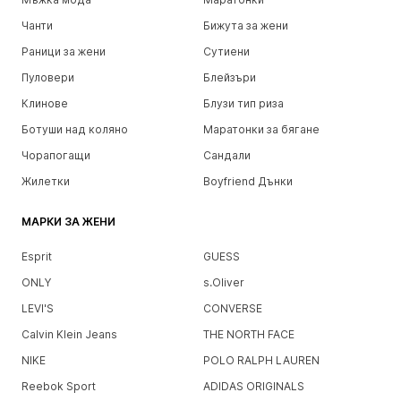
Чанти
Бижута за жени
Раници за жени
Сутиени
Пуловери
Блейзъри
Клинове
Блузи тип риза
Ботуши над коляно
Маратонки за бягане
Чорапогащи
Сандали
Жилетки
Boyfriend Дънки
МАРКИ ЗА ЖЕНИ
Esprit
GUESS
ONLY
s.Oliver
LEVI'S
CONVERSE
Calvin Klein Jeans
THE NORTH FACE
NIKE
POLO RALPH LAUREN
Reebok Sport
ADIDAS ORIGINALS