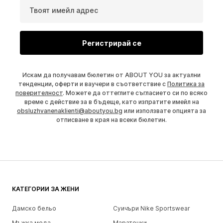
Твоят имейл адрес
Регистрирай се
Искам да получавам бюлетин от ABOUT YOU за актуални
тенденции, оферти и ваучери в съответствие с
Политика за
поверителност
. Можете да оттеглите съгласието си по всяко
време с действие за в бъдеще, като изпратите имейл на
obsluzhvanenaklienti@aboutyou.bg
или използвате опцията за
отписване в края на всеки бюлетин.
КАТЕГОРИИ ЗА ЖЕНИ
Дамско бельо
Суичъри Nike Sportswear
Мъжка мода
Маратонки