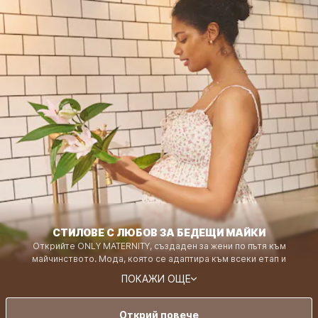
СТИЛОВЕ С ЛЮБОВ ЗА БЕДЕЩИ МАЙКИ
Открийте ONLY MATERNITY, създаден за жени по пътя към
майчинството. Мода, която се адаптира към всеки етап и
променяща се нужда, като те кара да се чувстваш уверена, красива
ПОКАЖИ ОЩЕ
и подкрепяна от бременността до появата на бебето.
Открий повече