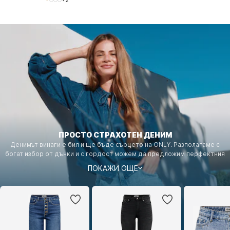
+
2
ПРОСТО СТРАХОТЕН ДЕНИМ
Денимът винаги е бил и ще бъде сърцето на ONLY. Разполагаме с
богат избор от дънки и с гордост можем да предложим перфектния
дизайн за всеки.
ПОКАЖИ ОЩЕ