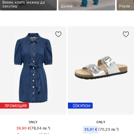
Визии, които можеш да
закупиш
Дънки
Рокли
ПРОМОЦИЯ
КУПОН
ONLY
ONLY
39,90 €
(78,04 лв.³)
35,91 €
(70,23 лв.³)