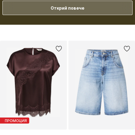
съвременната, съзнаваща стила си жена, която подхожда с игривост
към модата и обича да експериментира с външния си вид.
Открий повече
ПРОМОЦИЯ