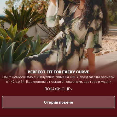
PERFECT FIT FOR EVERY CURVE
ONLY CARMAKOMA е инклузивна линия на ONLY, предлагаща размери
от 42 до 54. Вдъхновени от същите тенденции, цветове и модни
влияния, колекциите са създадени с акцент върху кройката,
ПОКАЖИ ОЩЕ
комфорта и самочувствието. От ежедневни основни дрехи до смели
и изразителни модели – всяка дреха е създадена, за да подчертае
извивките ти и да ти придаде привлекателност, така че всяка жена
Открий повече
да се чувства уверена и стилна по свой собствен начин.