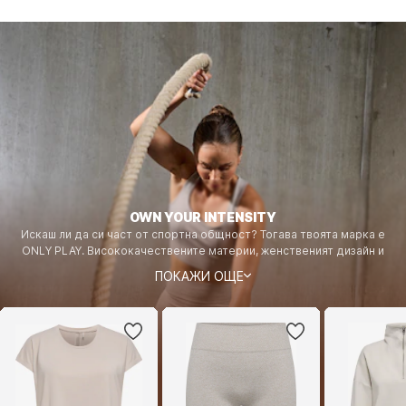
OWN YOUR INTENSITY
Искаш ли да си част от спортна общност? Тогава твоята марка е
ONLY PLAY. Висококачествените материи, женственият дизайн и
функционалните технологии се срещат с модните тенденции, за да
ПОКАЖИ ОЩЕ
дадат възможност на жените от всички възрасти - независимо дали
са в парка, студиото, фитнес залата или на пистата.