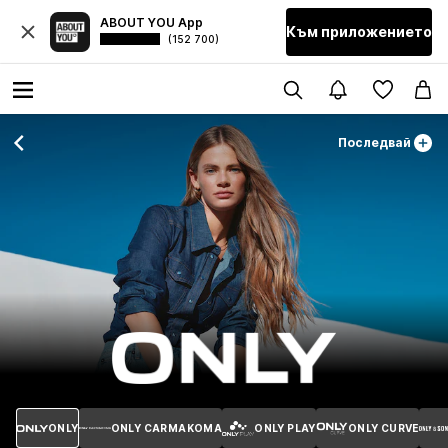
ABOUT YOU App
Към приложението
(152 700)
Последвай
ONLY
ONLY CARMAKOMA
ONLY PLAY
ONLY CURVE