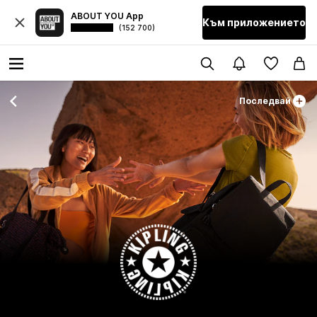
ABOUT YOU App
Към приложението
(152 700)
Последвай