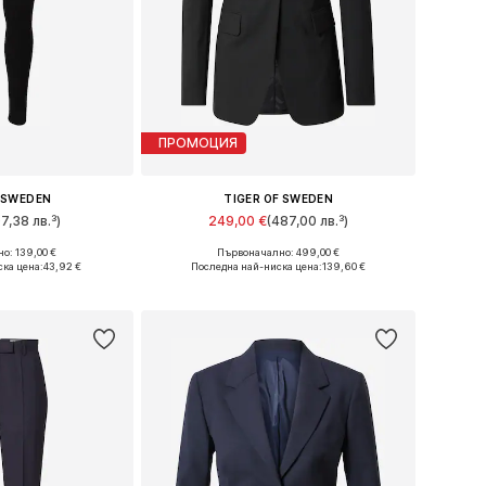
ПРОМОЦИЯ
F SWEDEN
TIGER OF SWEDEN
07,38 лв.³)
249,00 €
(487,00 лв.³)
о: 139,00 €
Първоначално: 499,00 €
Налични размери: 24 x 30, 24 x 32, 27 x 34, 29 x 32
Налични размери: 32
ка цена:
43,92 €
Последна най-ниска цена:
139,60 €
кошницата
Добави в кошницата