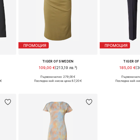
ПРОМОЦИЯ
ПРОМОЦИЯ
TIGER OF SWEDEN
TIGER O
109,00 €
(213,19 лв.³)
185,00 €
(3
Първоначално: 279,00 €
Първоначалн
6
Налични размери: 34
Налични ра
 €
Последна най-ниска цена:
87,20 €
Последна най-ни
а
Добави в кошницата
Добави в 