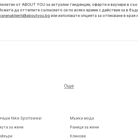
бюлетин от ABOUT YOU за актуални тенденции, оферти и ваучери в съ
Можете да оттеглите съгласието си по всяко време с действие за в бъд
vanenaklienti@aboutyou.bg
или използвате опцията за отписване в края 
Още
ичъри Nike Sportswear
Мъжка мода
жута за жени
Раници за жени
ейзъри
Клинове