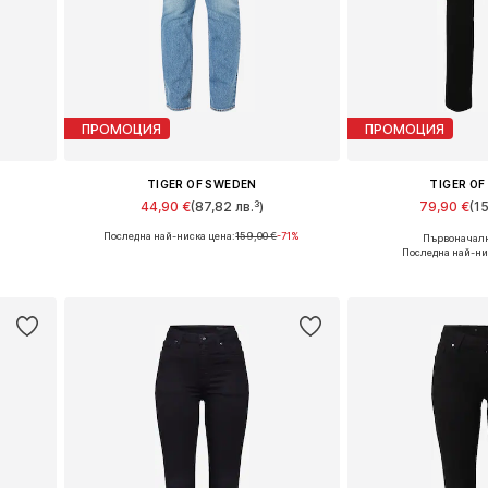
ПРОМОЦИЯ
ПРОМОЦИЯ
TIGER OF SWEDEN
TIGER O
44,90 €
(87,82 лв.³)
79,90 €
(1
Последна най-ниска цена:
159,00 €
-71%
Първоначалн
Налични размери: 29 x 34
Налични разм
Последна най-ни
а
Добави в кошницата
Добави в 