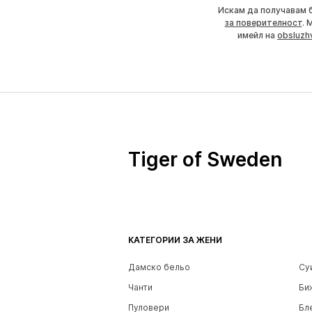
Искам да получавам 
за поверителност
. 
имейл на
obsluzh
Tiger of Sweden
КАТЕГОРИИ ЗА ЖЕНИ
Дамско бельо
Су
Чанти
Би
Пуловери
Бл