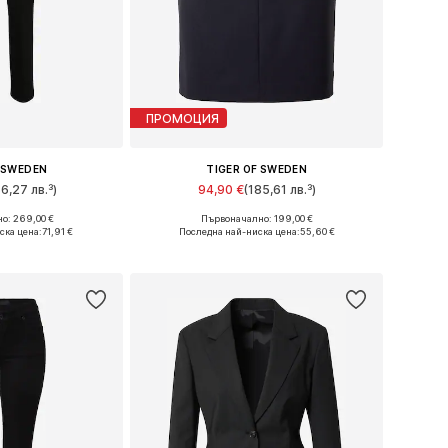
ПРОМОЦИЯ
F SWEDEN
TIGER OF SWEDEN
56,27 лв.³)
94,90 €
(185,61 лв.³)
о: 269,00 €
Първоначално: 199,00 €
ери: 32, 34
Налични размери: 44, 46
ска цена:
71,91 €
Последна най-ниска цена:
55,60 €
кошницата
Добави в кошницата