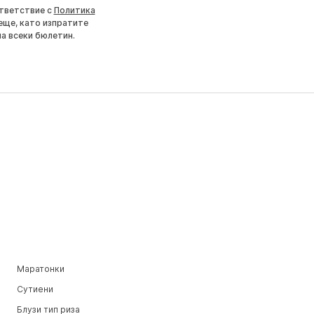
ответствие с
Политика
еще, като изпратите
на всеки бюлетин.
Маратонки
Сутиени
Блузи тип риза