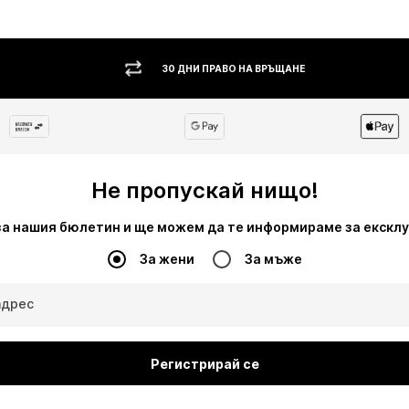
30 ДНИ ПРАВО НА ВРЪЩАНЕ
Не пропускай нищо!
за нашия бюлетин и ще можем да те информираме за екскл
За жени
За мъже
адрес
Регистрирай се