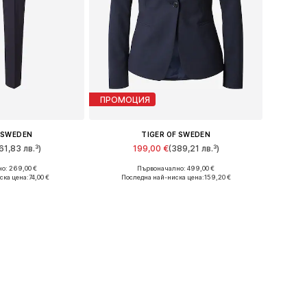
ПРОМОЦИЯ
F SWEDEN
TIGER OF SWEDEN
61,83 лв.³)
199,00 €
(389,21 лв.³)
о: 269,00 €
Първоначално: 499,00 €
змери: 44
Налични размери: 42
ска цена:
74,00 €
Последна най-ниска цена:
159,20 €
кошницата
Добави в кошницата