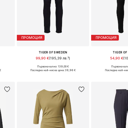
ПРОМОЦИЯ
ПРОМОЦИЯ
TIGER OF SWEDEN
TIGER O
99,90 €
(195,39 лв.³)
54,90 €
(1
Първоначално: 139,00 €
Първоначалн
 27 x 34
Налични размери: 25 x 30
€
Последна най-ниска цена:
39,96 €
Последна най-нис
а
Добави в кошницата
Добави в 