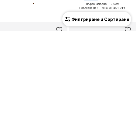
Първоначално: 119,00 €
Последна най-ниска цена:
71,91 €
Филтриране и Сортиране
КУПОН
КУПОН
APPLE OF EDEN
APPLE OF EDEN
98,10 €
(191,87 лв.³)
71,91 €
(140,64 лв.³)
Първоначално: 139,00 €
Първоначално: 99,90 €