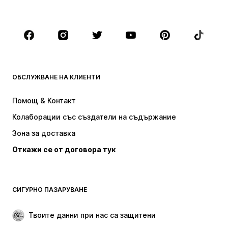
Големи размери
Мода за бременни
Обувки
Спорт
Аксесоари
Premium
ДРЕХИ
ОБСЛУЖВАНЕ НА КЛИЕНТИ
НОВО
Популярно
Рокли
Дънки
Помощ & Контакт
Тениски и топове
Панталони
Колаборации със създатели на съдържание
Якета
Пуловери и Трикотаж
Зона за доставка
Бельо
Блузи и туники
Откажи се от договора тук
Палта
Поли
Бански и плажна мода
Суичъри
Блейзери
Гащеризони и комбинезони
СИГУРНО ПАЗАРУВАНЕ
Големи размери
Мода за бременни
Специални Поводи
ЕКСКЛУЗИВНО
Твоите данни при нас са защитени
Рециклиране