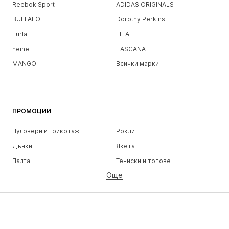
Reebok Sport
ADIDAS ORIGINALS
BUFFALO
Dorothy Perkins
Furla
FILA
heine
LASCANA
MANGO
Всички марки
ПРОМОЦИИ
Пуловери и Трикотаж
Рокли
Дънки
Якета
Палта
Тениски и топове
Още
Панталони
Бельо
Поли
Блузи и туники
Суичъри
Блейзери
Бански и плажна мода
Гащеризони и комбинезони