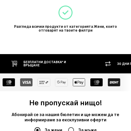
Разгледа всички продукти от категорията Жени, които
отговарят на твоите филтри
ПЛАТНИ ДОСТАВКА* И
30 ДНИ ПРАВО НА ВРЪЩА
ЪЩАНЕ
Не пропускай нищо!
Абонирай се за нашия бюлетин и ще можем да те
информираме за ексклузивни оферти
За жени
За мъже