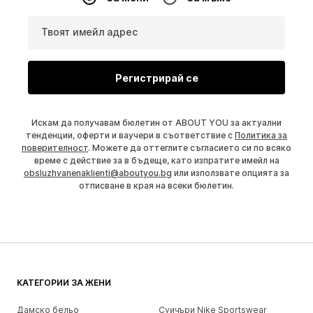
Твоят имейл адрес
Регистрирай се
Искам да получавам бюлетин от ABOUT YOU за актуални
тенденции, оферти и ваучери в съответствие с
Политика за
поверителност
. Можете да оттеглите съгласието си по всяко
време с действие за в бъдеще, като изпратите имейл на
obsluzhvanenaklienti@aboutyou.bg
или използвате опцията за
отписване в края на всеки бюлетин.
КАТЕГОРИИ ЗА ЖЕНИ
Дамско бельо
Суичъри Nike Sportswear