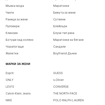
Мъжка мода
Маратонки
Чанти
Бижута за жени
Раници за жени
Сутиени
Пуловери
Блейзъри
Клинове
Блузи тип риза
Ботуши над коляно
Маратонки за бягане
Чорапогащи
Сандали
Жилетки
Boyfriend Дънки
МАРКИ ЗА ЖЕНИ
Esprit
GUESS
ONLY
s.Oliver
LEVI'S
CONVERSE
Calvin Klein Jeans
THE NORTH FACE
NIKE
POLO RALPH LAUREN