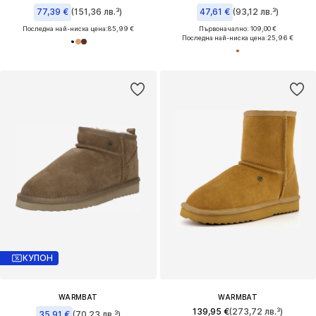
77,39 €
(151,36 лв.³)
47,61 €
(93,12 лв.³)
Последна най-ниска цена:
85,99 €
Първоначално: 109,00 €
Последна най-ниска цена:
25,96 €
КУПОН
WARMBAT
WARMBAT
139,95 €
(273,72 лв.³)
35,91 €
(70,23 лв.³)