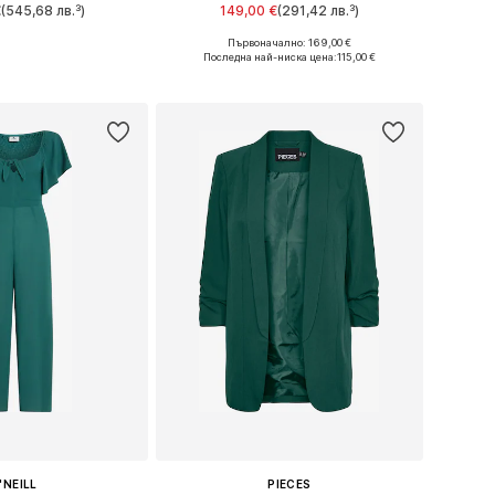
€
(545,68 лв.³)
149,00 €
(291,42 лв.³)
+
1
Първоначално: 169,00 €
 в много размери
Предлага се в много размери
Последна най-ниска цена:
115,00 €
в кошницата
Добави в кошницата
'NEILL
PIECES