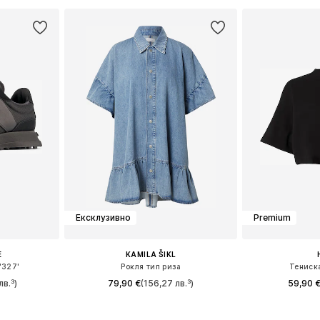
Ексклузивно
Premium
E
KAMILA ŠIKL
'327'
Рокля тип риза
Тениск
лв.³)
79,90 €
(156,27 лв.³)
59,90 
размери
Налични размери: 34, 36, 38, 40, 42, 44
Налични размери: