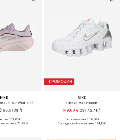
ПРОМОЦИЯ
NIKE
NIKE
гане 'Air Winflo 12'
Ниски маратонки
(185,61 лв.³)
149,00 €
(291,42 лв.³)
+
2
ално: 109,00 €
Първоначално: 169,00 €
 в много размери
Предлага се в много размери
-ниска цена:
75,92 €
Последна най-ниска цена:
134,10 €
в кошницата
Добави в кошницата