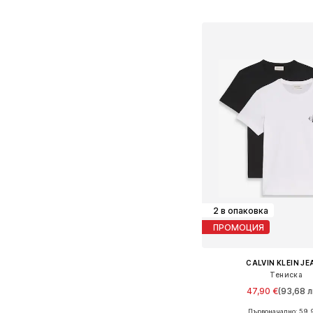
Добави в кошн
2 в опаковка
ПРОМОЦИЯ
CALVIN KLEIN J
Тениска
47,90 €
(93,68 л
+
6
Първоначално: 59,