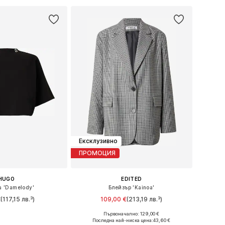
Ексклузивно
ПРОМОЦИЯ
HUGO
EDITED
а 'Damelody'
Блейзър 'Kainoa'
€
(117,15 лв.³)
109,00 €
(213,19 лв.³)
Първоначално: 129,00 €
 XS, S, M, L, XL, XXL
Налични размери: 34, 36, 38, 40
Последна най-ниска цена:
43,60 €