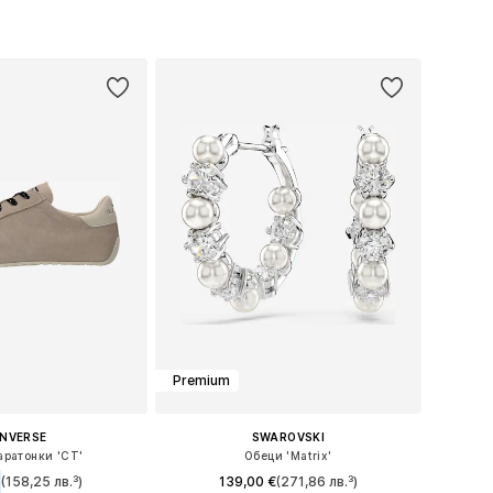
: 34, 36, 38, 40, 42
Налични размери: 34, 36, 38, 40
в кошницата
Добави в кошницата
Premium
NVERSE
SWAROVSKI
ратонки 'CT'
Обеци 'Matrix'
(158,25 лв.³)
139,00 €
(271,86 лв.³)