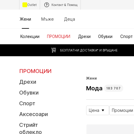
Outlet
Контакт & Помощ
Жени
Мъже
Деца
Колекции
ПРОМОЦИИ
Дрехи
Обувки
Спорт
БЕЗПЛАТНИ ДОСТАВКА* И ВРЪЩАНЕ
ПРОМОЦИИ
Безкрайно ля
Жени
Дрехи
Мода
183 707
Обувки
Спорт
Цена
Промоции
Аксесоари
Стрийт
облекло