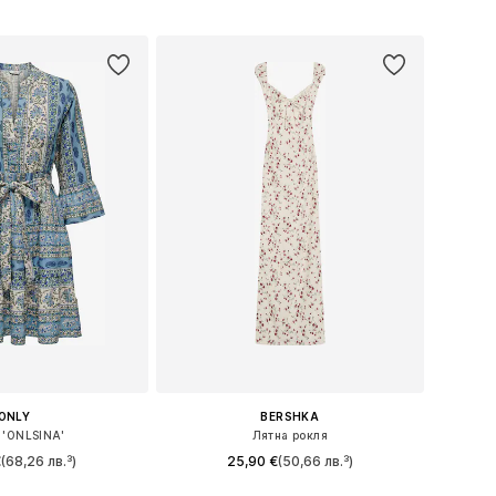
в кошницата
Добави в кошницата
ONLY
BERSHKA
 'ONLSINA'
Лятна рокля
€
(68,26 лв.³)
25,90 €
(50,66 лв.³)