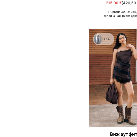
215,00 €
(420,50 
Първоначално: 255,
Налични размери: 32, 34, 3
Последна най-ниска цена
Добави в кошн
Lena
Виж аутфи