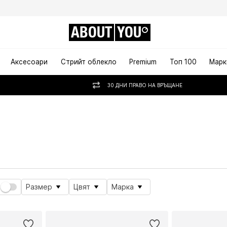
ABOUT
YOU
Аксесоари
Стрийт облекло
Premium
Топ 100
Марк
30 ДНИ ПРАВО НА ВРЪЩАНЕ
то
Размер
Цвят
Марка