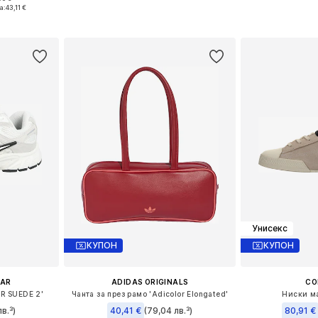
размери
Налични размери: XS, S, M, XL
Налични размери
а:
43,11 €
ицата
Добави в кошницата
Добави 
Унисекс
КУПОН
КУПОН
EAR
ADIDAS ORIGINALS
CO
R SUEDE 2'
Чанта за през рамо 'Adicolor Elongated'
Ниски ма
в.³)
40,41 €
(79,04 лв.³)
80,91 €