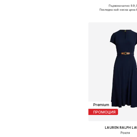
Първоначално: 89,
Предлага се в много 
Последна най-ниска цена:
Добави в кошн
Premium
ПРОМОЦИЯ
LAUREN RALPH L
Рокля