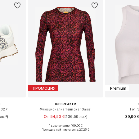
ПРОМОЦИЯ
Premium
E
ICEBREAKER
'327'
Функционална тениска 'Oasis'
Топ '
лв.³)
От 54,50 €
(106,59 лв.³)
39,90 
Първоначално: 109,00 €
размери
Налични размери: XS, S, M, L
Налични размер
Последна най-ниска цена:
27,25 €
ицата
Добави в кошницата
Добави 