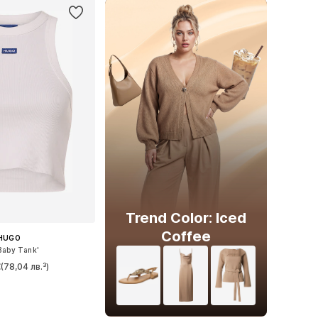
Trend Color: Iced
Coffee
HUGO
Baby Tank'
€
(78,04 лв.³)
и: XS, M, L, XL, XXL
в кошницата