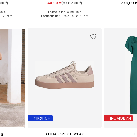
лв.³)
44,90 €
(87,82 лв.³)
279,00 
00 €
Първоначално: 59,90 €
6, 38, 40, 42
Налични размери: 34, 36, 38, 40, 42
Предлага се
:
171,75 €
Последна най-ниска цена:
17,96 €
ицата
Добави в кошницата
Добави 
КУПОН
ПРОМОЦИЯ
та
ADIDAS SPORTSWEAR
O