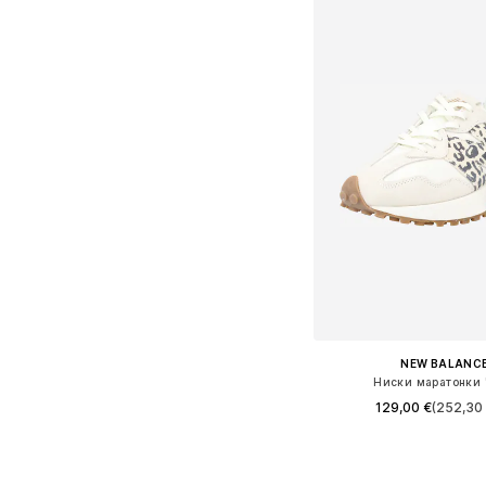
NEW BALANC
Ниски маратонки 
129,00 €
(252,30 
Предлага се в много 
Добави в кошн