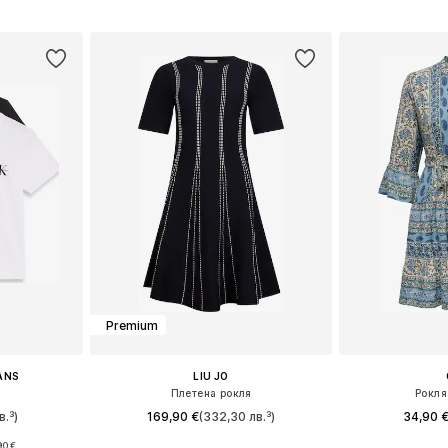
ицата
Добави в кошницата
Добави 
Premium
EANS
LIU JO
Плетена рокля
Рокля
в.³)
169,90 €
(332,30 лв.³)
34,90 
90 €