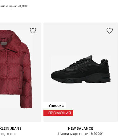
ниска цена:
89,90 €
Налични размери: One Size
 в много размери
Добави в кошницата
в кошницата
Унисекс
ПРОМОЦИЯ
KLEIN JEANS
NEW BALANCE
одно яке
Ниски маратонки 'M1000'