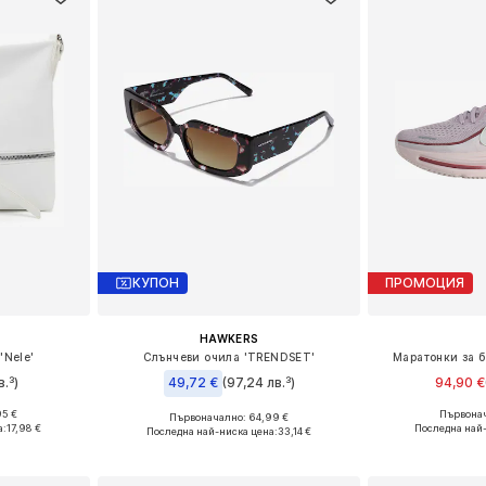
КУПОН
ПРОМОЦИЯ
HAWKERS
'Nele'
Слънчеви очила 'TRENDSET'
Маратонки за бя
в.³)
49,72 €
(97,24 лв.³)
94,90 €
95 €
Първонач
Първоначално: 64,99 €
e Size
Предлага се
Налични размери: Onesize
а:
17,98 €
Последна най
Последна най-ниска цена:
33,14 €
ицата
Добави 
Добави в кошницата