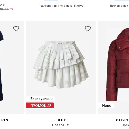
90 €
Последна най-ниска цена:
44,90 €
Последна най-
размери
Налични размери: One Size
Предлага се
80,91 €
-1%
ицата
Добави в кошницата
Добави 
Ексклузивно
ПРОМОЦИЯ
Ново
AUREN
EDITED
CALVIN 
Пола 'Alia'
Прех