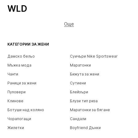
WLD
Още
КАТЕГОРИИ ЗА ЖЕНИ
Дамско бельо
Суичъри Nike Sportswear
Мъжка мода
Маратонки
Чанти
Бижута за жени
Раници за жени
Сутиени
Пуловери
Блейзъри
Клинове
Блузи тип риза
Ботуши над коляно
Маратонки за бягане
Чорапогащи
Сандали
Жилетки
Boyfriend Дънки