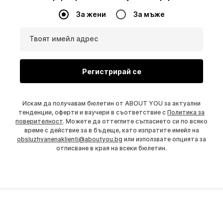
За жени
За мъже
Твоят имейл адрес
Регистрирай се
Искам да получавам бюлетин от ABOUT YOU за актуални
тенденции, оферти и ваучери в съответствие с
Политика за
поверителност
. Можете да оттеглите съгласието си по всяко
време с действие за в бъдеще, като изпратите имейл на
obsluzhvanenaklienti@aboutyou.bg
или използвате опцията за
отписване в края на всеки бюлетин.