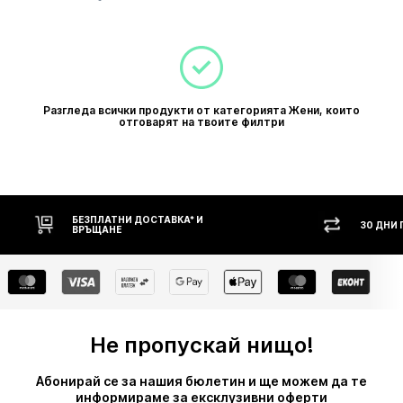
Разгледа всички продукти от категорията Жени, които
отговарят на твоите филтри
БЕЗПЛАТНИ ДОСТАВКА* И
30 ДНИ 
ВРЪЩАНЕ
Не пропускай нищо!
Абонирай се за нашия бюлетин и ще можем да те
информираме за ексклузивни оферти