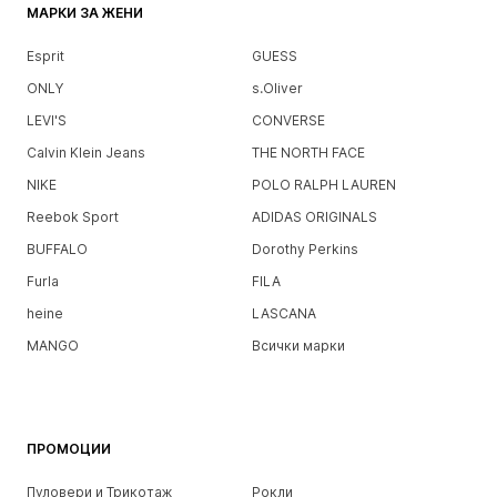
МАРКИ ЗА ЖЕНИ
Esprit
GUESS
ONLY
s.Oliver
LEVI'S
CONVERSE
Calvin Klein Jeans
THE NORTH FACE
NIKE
POLO RALPH LAUREN
Reebok Sport
ADIDAS ORIGINALS
BUFFALO
Dorothy Perkins
Furla
FILA
heine
LASCANA
MANGO
Всички марки
ПРОМОЦИИ
Пуловери и Трикотаж
Рокли