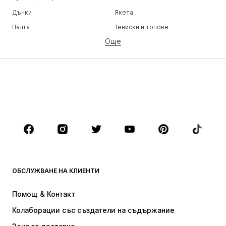
Дънки
Якета
Палта
Тениски и топове
Още
Панталони
Бельо
Поли
Блузи и туники
Суичъри
Блейзери
Бански и плажна мода
Гащеризони и комбинезони
Големи размери
Мода за бременни
Обувки
Спорт
Аксесоари
Premium
ДРЕХИ
ОБСЛУЖВАНЕ НА КЛИЕНТИ
НОВО
Популярно
Рокли
Дънки
Помощ & Контакт
Тениски и топове
Панталони
Колаборации със създатели на съдържание
Якета
Пуловери и Трикотаж