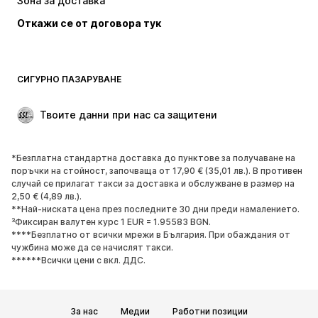
Зона за доставка
Бельо
Блузи и туники
Откажи се от договора тук
Палта
Поли
Бански и плажна мода
Суичъри
Блейзери
Гащеризони и комбинезони
СИГУРНО ПАЗАРУВАНЕ
Големи размери
Мода за бременни
Специални Поводи
ЕКСКЛУЗИВНО
Твоите данни при нас са защитени
Рециклиране
*Безплатна стандартна доставка до пунктове за получаване на
ОБУВКИ
поръчки на стойност, започваща от 17,90 € (35,01 лв.). В противен
случай се прилагат такси за доставка и обслужване в размер на
НОВО
Популярно
2,50 € (4,89 лв.).
**Най-ниската цена през последните 30 дни преди намалението.
Маратонки
Боти
³Фиксиран валутен курс 1 EUR = 1.95583 BGN.
Обувки с висок ток
Ботуши
****Безплатно от всички мрежи в България. При обаждания от
чужбина може да се начислят такси.
Сандали
Ниски обувки
******Всички цени с вкл. ДДС.
Спортни обувки
Балерини
Чехли
Домашни пантофи
За нас
Медии
Работни позиции
ЕКСКЛУЗИВНО