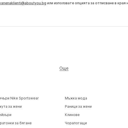
vanenaklienti@aboutyou.bg
или използвате опцията за отписване в края 
Още
ичъри Nike Sportswear
Мъжка мода
жута за жени
Раници за жени
ейзъри
Клинове
ратонки за бягане
Чорапогащи