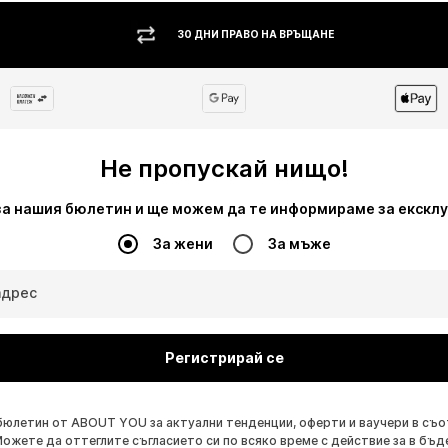
30 ДНИ ПРАВО НА ВРЪЩАНЕ
Не пропускай нищо!
за нашия бюлетин и ще можем да те информираме за екскл
За жени
За мъже
адрес
Регистрирай се
бюлетин от ABOUT YOU за актуални тенденции, оферти и ваучери в съ
Можете да оттеглите съгласието си по всяко време с действие за в бъд