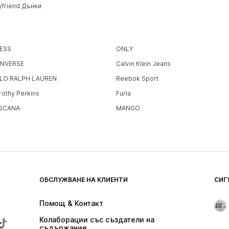
yfriend Дънки
ESS
ONLY
NVERSE
Calvin Klein Jeans
LO RALPH LAUREN
Reebok Sport
rothy Perkins
Furla
SCANA
MANGO
ОБСЛУЖВАНЕ НА КЛИЕНТИ
СИГ
Помощ & Контакт
Колаборации със създатели на 
съдържание