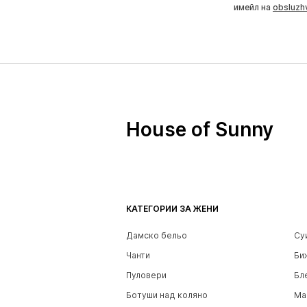
имейл на
obsluzh
House of Sunny
КАТЕГОРИИ ЗА ЖЕНИ
Дамско бельо
Су
Чанти
Би
Пуловери
Бл
Ботуши над коляно
Ма