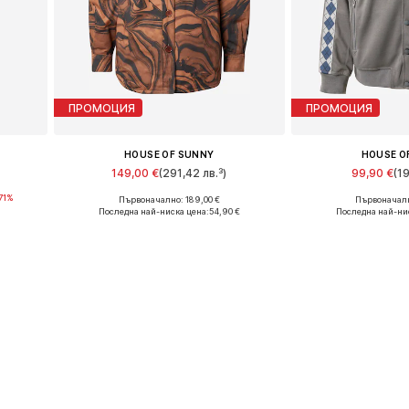
ПРОМОЦИЯ
ПРОМОЦИЯ
HOUSE OF SUNNY
HOUSE O
149,00 €
(291,42 лв.³)
99,90 €
(1
71%
Първоначално: 189,00 €
Първоначалн
Налични размери: S
Налични р
Последна най-ниска цена:
54,90 €
Последна най-ни
а
Добави в кошницата
Добави в 