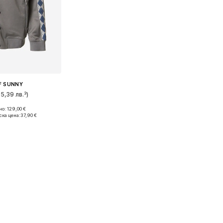
F SUNNY
95,39 лв.³)
о: 129,00 €
азмери: M
ска цена:
37,90 €
кошницата