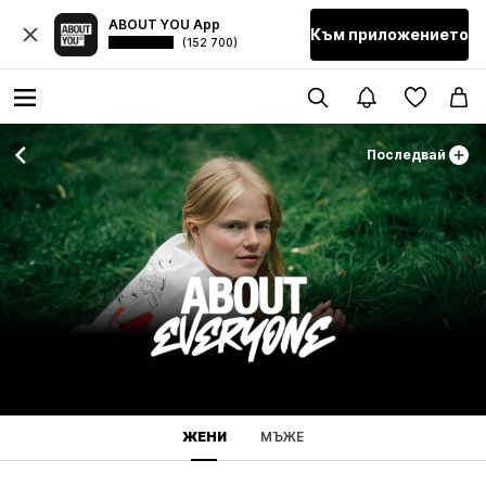
ABOUT YOU App
Към приложението
(152 700)
Последвай
ЖЕНИ
МЪЖЕ