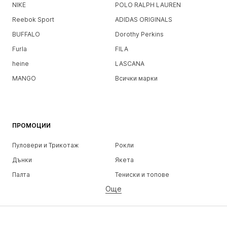
NIKE
POLO RALPH LAUREN
Reebok Sport
ADIDAS ORIGINALS
BUFFALO
Dorothy Perkins
Furla
FILA
heine
LASCANA
MANGO
Всички марки
ПРОМОЦИИ
Пуловери и Трикотаж
Рокли
Дънки
Якета
Палта
Тениски и топове
Още
Панталони
Бельо
Поли
Блузи и туники
Суичъри
Блейзери