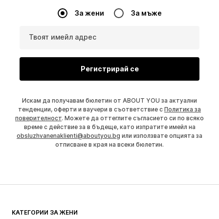
За жени
За мъже
Твоят имейл адрес
Регистрирай се
Искам да получавам бюлетин от ABOUT YOU за актуални
тенденции, оферти и ваучери в съответствие с
Политика за
поверителност
. Можете да оттеглите съгласието си по всяко
време с действие за в бъдеще, като изпратите имейл на
obsluzhvanenaklienti@aboutyou.bg
или използвате опцията за
отписване в края на всеки бюлетин.
КАТЕГОРИИ ЗА ЖЕНИ