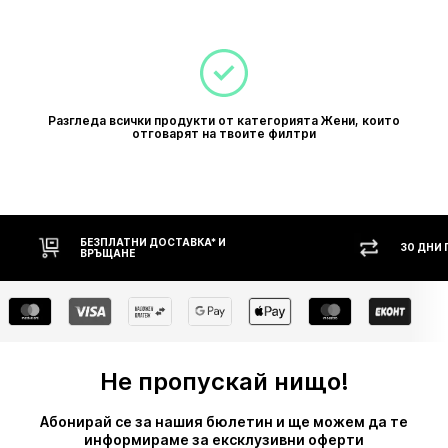
Разгледа всички продукти от категорията Жени, които
отговарят на твоите филтри
БЕЗПЛАТНИ ДОСТАВКА* И
30 ДНИ
ВРЪЩАНЕ
Не пропускай нищо!
Абонирай се за нашия бюлетин и ще можем да те
информираме за ексклузивни оферти