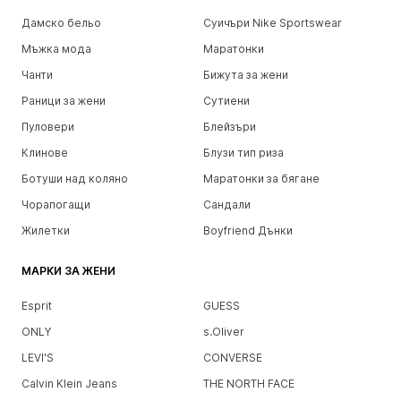
Дамско бельо
Суичъри Nike Sportswear
Мъжка мода
Маратонки
Чанти
Бижута за жени
Раници за жени
Сутиени
Пуловери
Блейзъри
Клинове
Блузи тип риза
Ботуши над коляно
Маратонки за бягане
Чорапогащи
Сандали
Жилетки
Boyfriend Дънки
МАРКИ ЗА ЖЕНИ
Esprit
GUESS
ONLY
s.Oliver
LEVI'S
CONVERSE
Calvin Klein Jeans
THE NORTH FACE