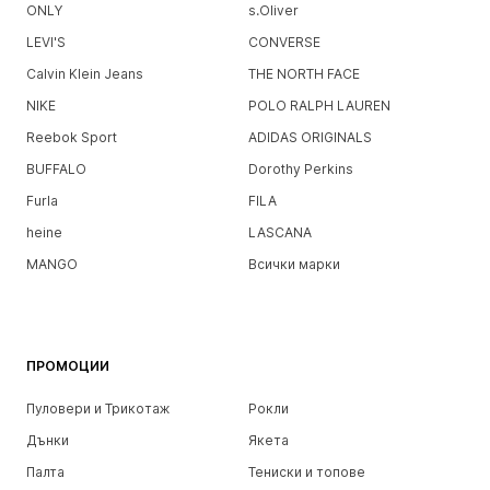
ONLY
s.Oliver
LEVI'S
CONVERSE
Calvin Klein Jeans
THE NORTH FACE
NIKE
POLO RALPH LAUREN
Reebok Sport
ADIDAS ORIGINALS
BUFFALO
Dorothy Perkins
Furla
FILA
heine
LASCANA
MANGO
Всички марки
ПРОМОЦИИ
Пуловери и Трикотаж
Рокли
Дънки
Якета
Палта
Тениски и топове