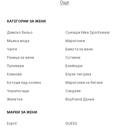
Още
КАТЕГОРИИ ЗА ЖЕНИ
Дамско бельо
Суичъри Nike Sportswear
Мъжка мода
Маратонки
Чанти
Бижута за жени
Раници за жени
Сутиени
Пуловери
Блейзъри
Клинове
Блузи тип риза
Ботуши над коляно
Маратонки за бягане
Чорапогащи
Сандали
Жилетки
Boyfriend Дънки
МАРКИ ЗА ЖЕНИ
Esprit
GUESS