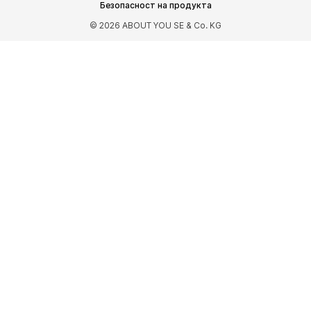
Спортно облекло
Видове спорт
Безопасност на продукта
Спортни обувки
Спортни чанти
© 2026 ABOUT YOU SE & Co. KG
Спортни аксесоари
АКСЕСОАРИ
НОВО
Чанти и раници
Бижута
Шалове и кърпи
Шапки и каскети
Колани
Портфейли и калъфи
Слънчеви очила
Часовници
Аксесоари за дома
Аксесоари за коса
Ръкавици
Калъфи за смартфон
ЕКСКЛУЗИВНО
Рециклиране
PREMIUM
НОВО
Рокли