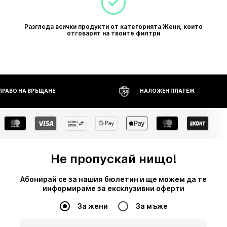
Разгледа всички продукти от категорията Жени, които
отговарят на твоите филтри
 ПРАВО НА ВРЪЩАНЕ
НАЛОЖЕН ПЛАТЕЖ
Не пропускай нищо!
Абонирай се за нашия бюлетин и ще можем да те
информираме за ексклузивни оферти
За жени
За мъже