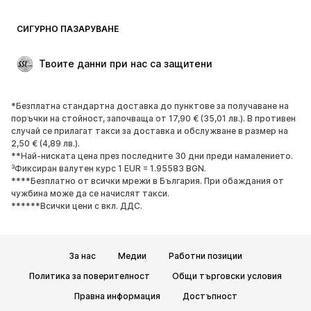
Блейзери
Гащеризони и комбинезони
СИГУРНО ПАЗАРУВАНЕ
Големи размери
Мода за бременни
Специални Поводи
ЕКСКЛУЗИВНО
Твоите данни при нас са защитени
Рециклиране
*Безплатна стандартна доставка до пунктове за получаване на
ОБУВКИ
поръчки на стойност, започваща от 17,90 € (35,01 лв.). В противен
случай се прилагат такси за доставка и обслужване в размер на
НОВО
Популярно
2,50 € (4,89 лв.).
**Най-ниската цена през последните 30 дни преди намалението.
Маратонки
Боти
³Фиксиран валутен курс 1 EUR = 1.95583 BGN.
Обувки с висок ток
Ботуши
****Безплатно от всички мрежи в България. При обаждания от
чужбина може да се начислят такси.
Сандали
Ниски обувки
******Всички цени с вкл. ДДС.
Спортни обувки
Балерини
Чехли
Домашни пантофи
За нас
Медии
Работни позиции
ЕКСКЛУЗИВНО
Политика за поверителност
Общи търговски условия
СПОРТ
Правна информация
Достъпност