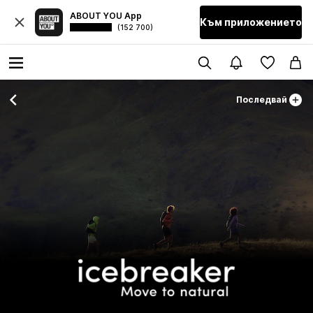
ABOUT YOU App
Към приложението
(152 700)
Последвай