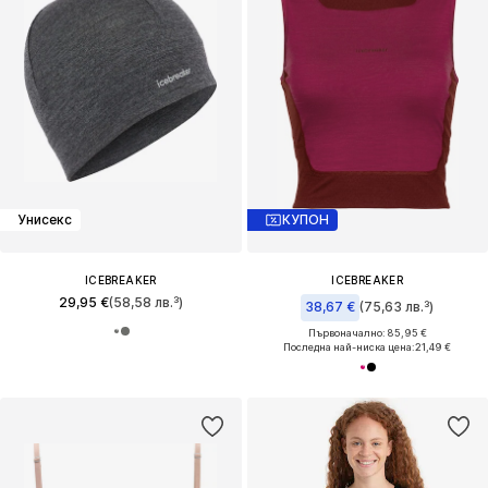
Унисекс
КУПОН
ICEBREAKER
ICEBREAKER
29,95 €
(58,58 лв.³)
38,67 €
(75,63 лв.³)
Първоначално: 85,95 €
Последна най-ниска цена:
21,49 €