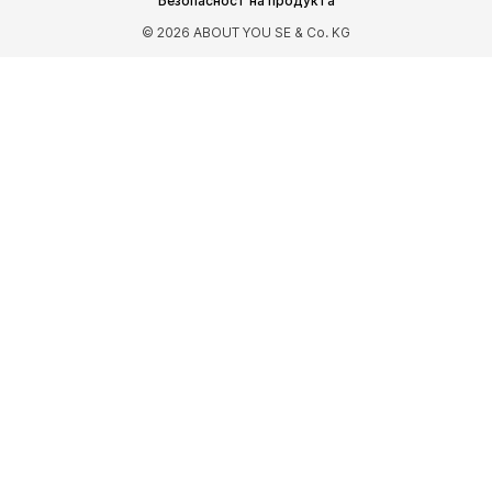
Безопасност на продукта
Спортни обувки
Спортни чанти
© 2026 ABOUT YOU SE & Co. KG
Спортни аксесоари
АКСЕСОАРИ
НОВО
Чанти и раници
Бижута
Шалове и кърпи
Шапки и каскети
Колани
Портфейли и калъфи
Слънчеви очила
Часовници
Аксесоари за дома
Аксесоари за коса
Ръкавици
Калъфи за смартфон
ЕКСКЛУЗИВНО
Рециклиране
PREMIUM
НОВО
Рокли