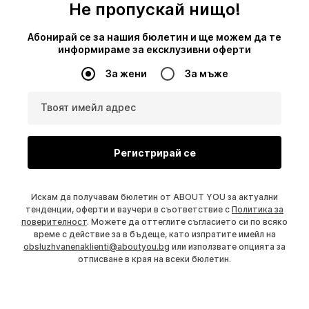
Не пропускай нищо!
Абонирай се за нашия бюлетин и ще можем да те
информираме за ексклузивни оферти
За жени
За мъже
Твоят имейл адрес
Регистрирай се
Искам да получавам бюлетин от ABOUT YOU за актуални
тенденции, оферти и ваучери в съответствие с
Политика за
поверителност
. Можете да оттеглите съгласието си по всяко
време с действие за в бъдеще, като изпратите имейл на
obsluzhvanenaklienti@aboutyou.bg
или използвате опцията за
отписване в края на всеки бюлетин.