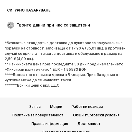
Блейзери
Гащеризони и комбинезони
СИГУРНО ПАЗАРУВАНЕ
Големи размери
Мода за бременни
Специални Поводи
ЕКСКЛУЗИВНО
Твоите данни при нас са защитени
Рециклиране
*Безплатна стандартна доставка до пунктове за получаване на
ОБУВКИ
поръчки на стойност, започваща от 17,90 € (35,01 лв.). В противен
случай се прилагат такси за доставка и обслужване в размер на
НОВО
Популярно
2,50 € (4,89 лв.).
**Най-ниската цена през последните 30 дни преди намалението.
Маратонки
Боти
³Фиксиран валутен курс 1 EUR = 1.95583 BGN.
Обувки с висок ток
Ботуши
****Безплатно от всички мрежи в България. При обаждания от
чужбина може да се начислят такси.
Сандали
Ниски обувки
******Всички цени с вкл. ДДС.
Спортни обувки
Балерини
Чехли
Домашни пантофи
За нас
Медии
Работни позиции
ЕКСКЛУЗИВНО
Политика за поверителност
Общи търговски условия
СПОРТ
Правна информация
Достъпност
Спортно облекло
Видове спорт