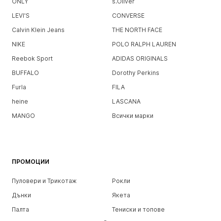
ONLY
s.Oliver
LEVI'S
CONVERSE
Calvin Klein Jeans
THE NORTH FACE
NIKE
POLO RALPH LAUREN
Reebok Sport
ADIDAS ORIGINALS
BUFFALO
Dorothy Perkins
Furla
FILA
heine
LASCANA
MANGO
Всички марки
ПРОМОЦИИ
Пуловери и Трикотаж
Рокли
Дънки
Якета
Палта
Тениски и топове