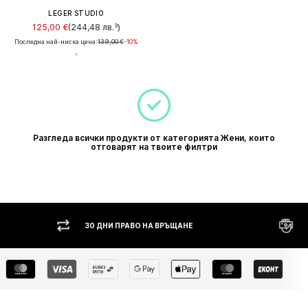
LEGER STUDIO
125,00 €
(244,48 лв.³)
Последна най-ниска цена:
139,00 €
-10%
Разгледа всички продукти от категорията Жени, които
отговарят на твоите филтри
30 ДНИ ПРАВО НА ВРЪЩАНЕ
НАЛ