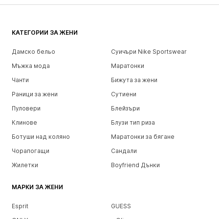
КАТЕГОРИИ ЗА ЖЕНИ
Дамско бельо
Суичъри Nike Sportswear
Мъжка мода
Маратонки
Чанти
Бижута за жени
Раници за жени
Сутиени
Пуловери
Блейзъри
Клинове
Блузи тип риза
Ботуши над коляно
Маратонки за бягане
Чорапогащи
Сандали
Жилетки
Boyfriend Дънки
МАРКИ ЗА ЖЕНИ
Esprit
GUESS