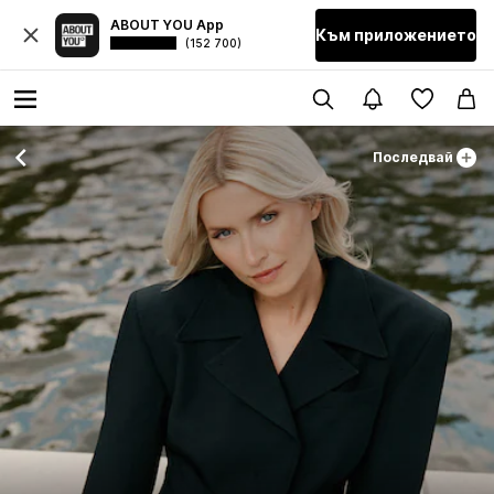
ABOUT YOU App
Към приложението
(152 700)
Последвай