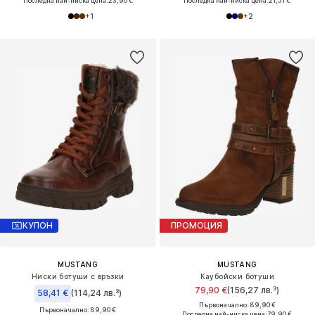
Последна най-ниска цена:
23,90 €
Последна най-ниска цена:
21,51 €
+
1
+
2
КУПОН
ПРОМОЦИЯ
MUSTANG
MUSTANG
Ниски ботуши с връзки
Каубойски ботуши
79,90 €
(156,27 лв.³)
58,41 €
(114,24 лв.³)
Първоначално: 89,90 €
Първоначално: 89,90 €
Последна най-ниска цена:
79,90 €