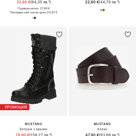
32,90 €
(64,35 лв.³)
22,90 €
(44,79 лв.³)
Първоначално: 37,90 €
Последна най-ниска цена:
29,61 €
ПРОМОЦИЯ
MUSTANG
MUSTANG
Ботуши с връзки
Колан
79,90 €
(156,27 лв.³)
47,90 €
(93,68 лв.³)