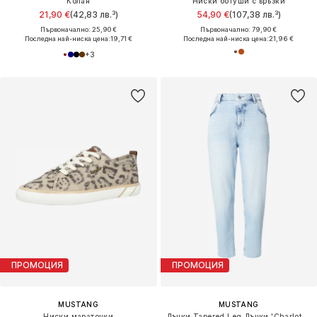
Колан
Ниски ботуши с връзки
21,90 €
(42,83 лв.³)
54,90 €
(107,38 лв.³)
Първоначално: 25,90 €
Първоначално: 79,90 €
Последна най-ниска цена:
19,71 €
Последна най-ниска цена:
21,96 €
+
3
ПРОМОЦИЯ
ПРОМОЦИЯ
MUSTANG
MUSTANG
Ниски маратонки
Дънки Tapered Leg Дънки 'Charlotte'