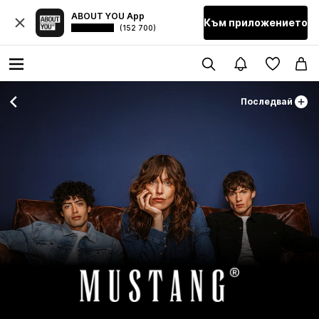
ABOUT YOU App
Към приложението
(152 700)
Последвай