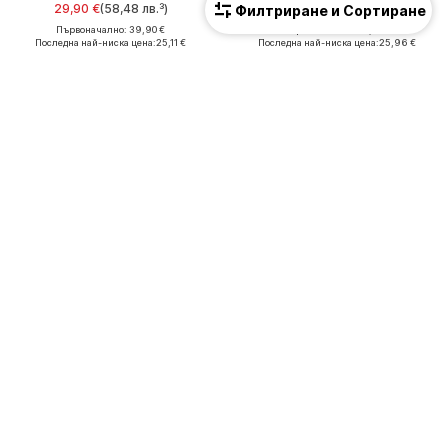
29,90 €
(58,48 лв.³)
64,90 €
(126,93 лв.³)
Филтриране и Сортиране
Първоначално: 39,90 €
Първоначално: 89,90 €
Последна най-ниска цена:
25,11 €
Последна най-ниска цена:
25,96 €
ПРОМОЦИЯ
КУПОН
MUSTANG
MUSTANG
Боти
Чехли
79,90 €
(156,27 лв.³)