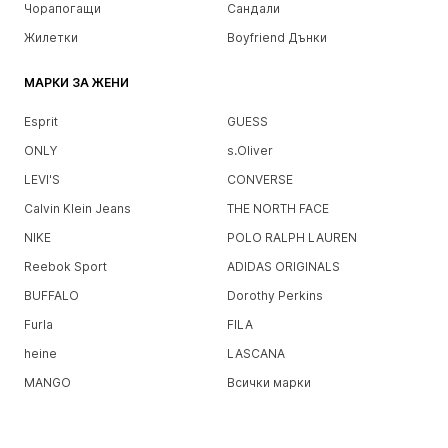
Чорапогащи
Сандали
Жилетки
Boyfriend Дънки
МАРКИ ЗА ЖЕНИ
Esprit
GUESS
ONLY
s.Oliver
LEVI'S
CONVERSE
Calvin Klein Jeans
THE NORTH FACE
NIKE
POLO RALPH LAUREN
Reebok Sport
ADIDAS ORIGINALS
BUFFALO
Dorothy Perkins
Furla
FILA
heine
LASCANA
MANGO
Всички марки