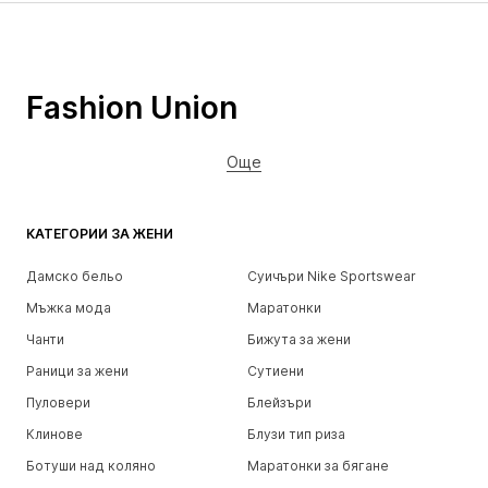
Fashion Union
Още
КАТЕГОРИИ ЗА ЖЕНИ
Дамско бельо
Суичъри Nike Sportswear
Мъжка мода
Маратонки
Чанти
Бижута за жени
Раници за жени
Сутиени
Пуловери
Блейзъри
Клинове
Блузи тип риза
Ботуши над коляно
Маратонки за бягане