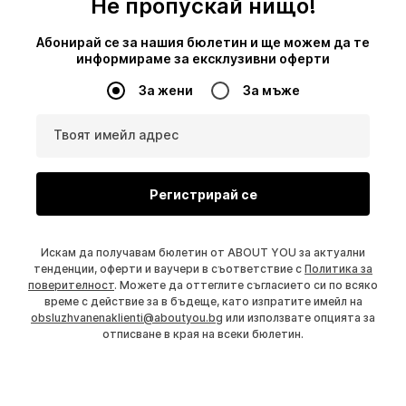
Не пропускай нищо!
Абонирай се за нашия бюлетин и ще можем да те
информираме за ексклузивни оферти
За жени
За мъже
Твоят имейл адрес
Регистрирай се
Искам да получавам бюлетин от ABOUT YOU за актуални
тенденции, оферти и ваучери в съответствие с
Политика за
поверителност
. Можете да оттеглите съгласието си по всяко
време с действие за в бъдеще, като изпратите имейл на
obsluzhvanenaklienti@aboutyou.bg
или използвате опцията за
отписване в края на всеки бюлетин.