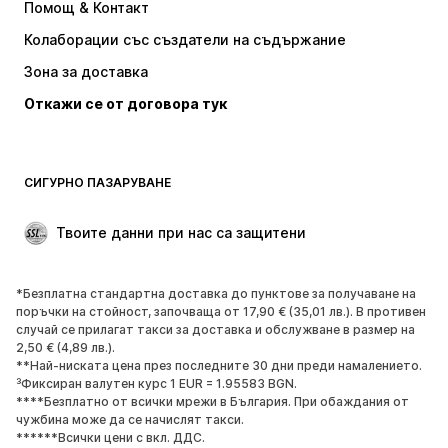
Помощ & Контакт
Тениски и топове
Панталони
Колаборации със създатели на съдържание
Якета
Пуловери и Трикотаж
Зона за доставка
Бельо
Блузи и туники
Откажи се от договора тук
Палта
Поли
Бански и плажна мода
Суичъри
Блейзери
Гащеризони и комбинезони
СИГУРНО ПАЗАРУВАНЕ
Големи размери
Мода за бременни
Специални Поводи
ЕКСКЛУЗИВНО
Твоите данни при нас са защитени
Рециклиране
*Безплатна стандартна доставка до пунктове за получаване на
ОБУВКИ
поръчки на стойност, започваща от 17,90 € (35,01 лв.). В противен
случай се прилагат такси за доставка и обслужване в размер на
НОВО
Популярно
2,50 € (4,89 лв.).
**Най-ниската цена през последните 30 дни преди намалението.
Маратонки
Боти
³Фиксиран валутен курс 1 EUR = 1.95583 BGN.
Обувки с висок ток
Ботуши
****Безплатно от всички мрежи в България. При обаждания от
чужбина може да се начислят такси.
Сандали
Ниски обувки
******Всички цени с вкл. ДДС.