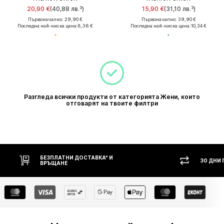
20,90 €
(40,88 лв.³)
15,90 €
(31,10 лв.³)
Първоначално: 29,90 €
Първоначално: 39,90 €
Последна най-ниска цена:
8,36 €
Последна най-ниска цена:
10,34 €
Разгледа всички продукти от категорията Жени, които
отговарят на твоите филтри
БЕЗПЛАТНИ ДОСТАВКА* И
30 ДНИ
ВРЪЩАНЕ