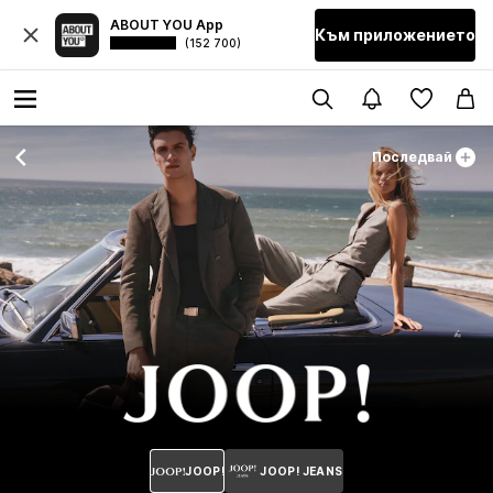
ABOUT YOU App
Към приложението
(152 700)
Последвай
JOOP!
JOOP! JEANS