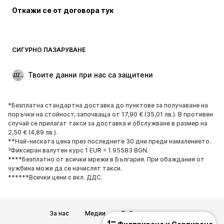
Откажи се от договора тук
Палта
Поли
Бански и плажна мода
Суичъри
Блейзери
Гащеризони и комбинезони
СИГУРНО ПАЗАРУВАНЕ
Големи размери
Мода за бременни
Специални Поводи
ЕКСКЛУЗИВНО
Твоите данни при нас са защитени
Рециклиране
*Безплатна стандартна доставка до пунктове за получаване на
ОБУВКИ
поръчки на стойност, започваща от 17,90 € (35,01 лв.). В противен
случай се прилагат такси за доставка и обслужване в размер на
НОВО
Популярно
2,50 € (4,89 лв.).
**Най-ниската цена през последните 30 дни преди намалението.
Маратонки
Боти
³Фиксиран валутен курс 1 EUR = 1.95583 BGN.
Обувки с висок ток
Ботуши
****Безплатно от всички мрежи в България. При обаждания от
чужбина може да се начислят такси.
Сандали
Ниски обувки
******Всички цени с вкл. ДДС.
Спортни обувки
Балерини
Чехли
Домашни пантофи
За нас
Медии
Работни позиции
ЕКСКЛУЗИВНО