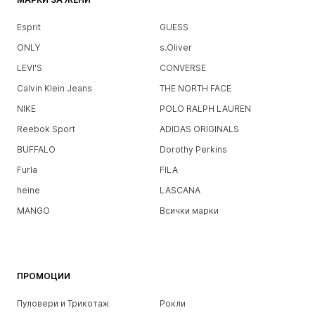
Esprit
GUESS
ONLY
s.Oliver
LEVI'S
CONVERSE
Calvin Klein Jeans
THE NORTH FACE
NIKE
POLO RALPH LAUREN
Reebok Sport
ADIDAS ORIGINALS
BUFFALO
Dorothy Perkins
Furla
FILA
heine
LASCANA
MANGO
Всички марки
ПРОМОЦИИ
Пуловери и Трикотаж
Рокли