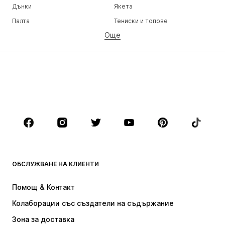
Дънки
Якета
Палта
Тениски и топове
Още
Панталони
Бельо
Поли
Блузи и туники
Суичъри
Блейзери
Бански и плажна мода
Гащеризони и комбинезони
Големи размери
Мода за бременни
Обувки
Спорт
Аксесоари
Premium
ДРЕХИ
ОБСЛУЖВАНЕ НА КЛИЕНТИ
НОВО
Популярно
Рокли
Дънки
Помощ & Контакт
Тениски и топове
Панталони
Колаборации със създатели на съдържание
Якета
Пуловери и Трикотаж
Зона за доставка
Бельо
Блузи и туники