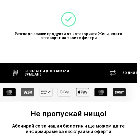
Разгледа всички продукти от категорията Жени, които
отговарят на твоите филтри
НИ ДОСТАВКА* И
30 ДНИ ПРАВО НА ВРЪЩАНЕ
Е
Не пропускай нищо!
Абонирай се за нашия бюлетин и ще можем да те
информираме за ексклузивни оферти