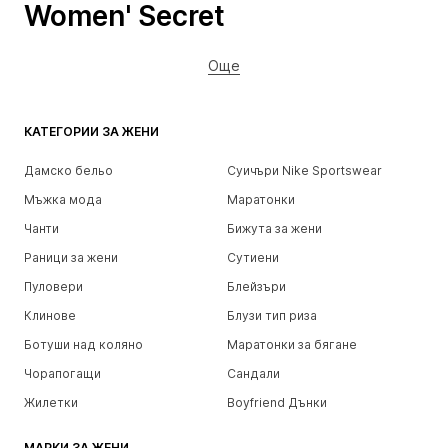
Women' Secret
Още
КАТЕГОРИИ ЗА ЖЕНИ
Дамско бельо
Суичъри Nike Sportswear
Мъжка мода
Маратонки
Чанти
Бижута за жени
Раници за жени
Сутиени
Пуловери
Блейзъри
Клинове
Блузи тип риза
Ботуши над коляно
Маратонки за бягане
Чорапогащи
Сандали
Жилетки
Boyfriend Дънки
МАРКИ ЗА ЖЕНИ