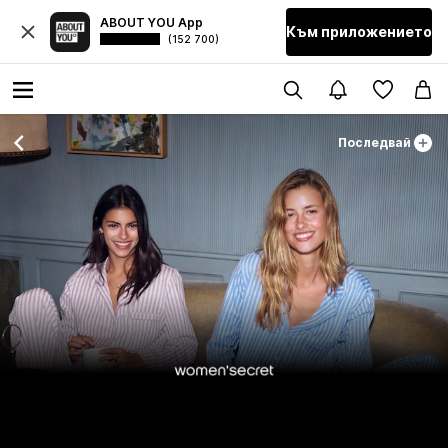
ABOUT YOU App
Към приложението
(152 700)
Последвай