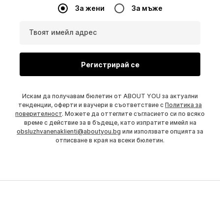
За жени
За мъже
Твоят имейл адрес
Регистрирай се
Искам да получавам бюлетин от ABOUT YOU за актуални
тенденции, оферти и ваучери в съответствие с
Политика за
поверителност
. Можете да оттеглите съгласието си по всяко
време с действие за в бъдеще, като изпратите имейл на
obsluzhvanenaklienti@aboutyou.bg
или използвате опцията за
отписване в края на всеки бюлетин.