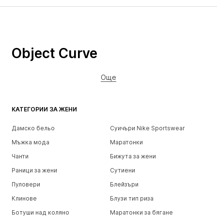
Object Curve
Още
КАТЕГОРИИ ЗА ЖЕНИ
Дамско бельо
Суичъри Nike Sportswear
Мъжка мода
Маратонки
Чанти
Бижута за жени
Раници за жени
Сутиени
Пуловери
Блейзъри
Клинове
Блузи тип риза
Ботуши над коляно
Маратонки за бягане