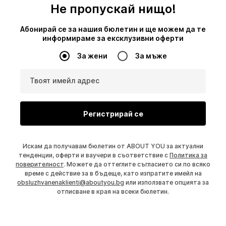
Не пропускай нищо!
Абонирай се за нашия бюлетин и ще можем да те
информираме за ексклузивни оферти
За жени
За мъже
Твоят имейл адрес
Регистрирай се
Искам да получавам бюлетин от ABOUT YOU за актуални
тенденции, оферти и ваучери в съответствие с
Политика за
поверителност
. Можете да оттеглите съгласието си по всяко
време с действие за в бъдеще, като изпратите имейл на
obsluzhvanenaklienti@aboutyou.bg
или използвате опцията за
отписване в края на всеки бюлетин.