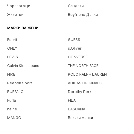
Чорапогащи
Сандали
Жилетки
Boyfriend Дънки
МАРКИ ЗА ЖЕНИ
Esprit
GUESS
ONLY
s.Oliver
LEVI'S
CONVERSE
Calvin Klein Jeans
THE NORTH FACE
NIKE
POLO RALPH LAUREN
Reebok Sport
ADIDAS ORIGINALS
BUFFALO
Dorothy Perkins
Furla
FILA
heine
LASCANA
MANGO
Всички марки