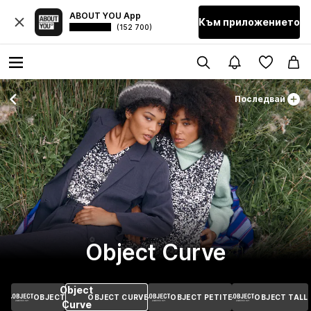
ABOUT YOU App
Към приложението
(152 700)
Последвай
Object Curve
Object
OBJECT
OBJECT CURVE
OBJECT PETITE
OBJECT TALL
Curve