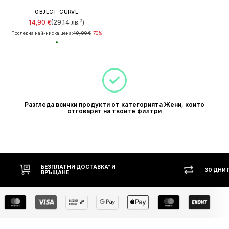
OBJECT CURVE
14,90 €
(29,14 лв.³)
Последна най-ниска цена:
49,90 €
-70%
Разгледа всички продукти от категорията Жени, които
отговарят на твоите филтри
БЕЗПЛАТНИ ДОСТАВКА* И
30 ДНИ
ВРЪЩАНЕ