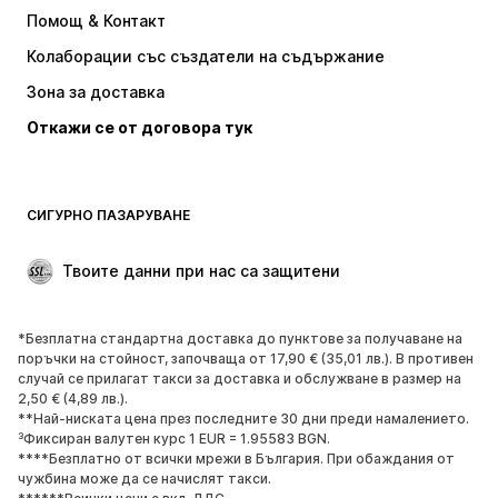
Рокли
Дънки
Помощ & Контакт
Тениски и топове
Панталони
Колаборации със създатели на съдържание
Якета
Пуловери и Трикотаж
Зона за доставка
Бельо
Блузи и туники
Откажи се от договора тук
Палта
Поли
Бански и плажна мода
Суичъри
Блейзери
Гащеризони и комбинезони
СИГУРНО ПАЗАРУВАНЕ
Големи размери
Мода за бременни
Специални Поводи
ЕКСКЛУЗИВНО
Твоите данни при нас са защитени
Рециклиране
*Безплатна стандартна доставка до пунктове за получаване на
ОБУВКИ
поръчки на стойност, започваща от 17,90 € (35,01 лв.). В противен
случай се прилагат такси за доставка и обслужване в размер на
НОВО
Популярно
2,50 € (4,89 лв.).
**Най-ниската цена през последните 30 дни преди намалението.
Маратонки
Боти
³Фиксиран валутен курс 1 EUR = 1.95583 BGN.
Обувки с висок ток
Ботуши
****Безплатно от всички мрежи в България. При обаждания от
чужбина може да се начислят такси.
Сандали
Ниски обувки