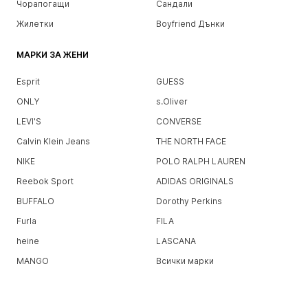
Чорапогащи
Сандали
Жилетки
Boyfriend Дънки
МАРКИ ЗА ЖЕНИ
Esprit
GUESS
ONLY
s.Oliver
LEVI'S
CONVERSE
Calvin Klein Jeans
THE NORTH FACE
NIKE
POLO RALPH LAUREN
Reebok Sport
ADIDAS ORIGINALS
BUFFALO
Dorothy Perkins
Furla
FILA
heine
LASCANA
MANGO
Всички марки