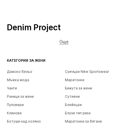
Denim Project
Още
КАТЕГОРИИ ЗА ЖЕНИ
Дамско бельо
Суичъри Nike Sportswear
Мъжка мода
Маратонки
Чанти
Бижута за жени
Раници за жени
Сутиени
Пуловери
Блейзъри
Клинове
Блузи тип риза
Ботуши над коляно
Маратонки за бягане