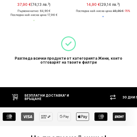
37,90 €
(74,13 лв.³)
14,90 €
(29,14 лв.³)
Първоначално: 64,90 €
Последна най-ниска цена:
49,90 €
-70%
Последна най-ниска цена:
17,96 €
Разгледа всички продукти от категорията Жени, които
отговарят на твоите филтри
БЕЗПЛАТНИ ДОСТАВКА* И
30 ДНИ П
ВРЪЩАНЕ