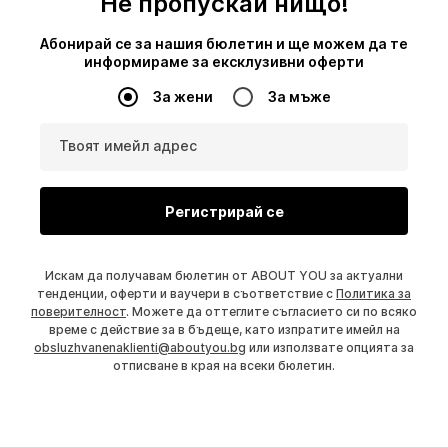
Не пропускай нищо!
Абонирай се за нашия бюлетин и ще можем да те
информираме за ексклузивни оферти
За жени
За мъже
Твоят имейл адрес
Регистрирай се
Искам да получавам бюлетин от ABOUT YOU за актуални
тенденции, оферти и ваучери в съответствие с
Политика за
поверителност
. Можете да оттеглите съгласието си по всяко
време с действие за в бъдеще, като изпратите имейл на
obsluzhvanenaklienti@aboutyou.bg
или използвате опцията за
отписване в края на всеки бюлетин.