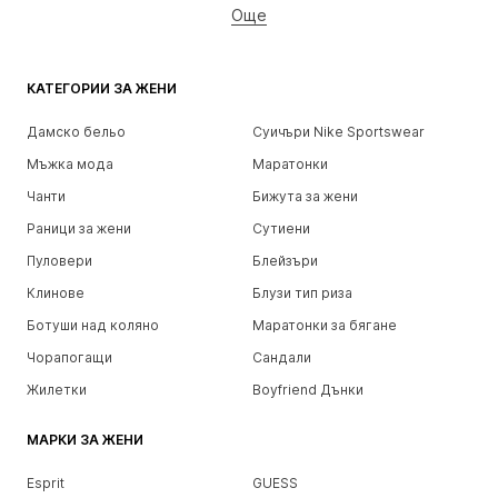
Още
КАТЕГОРИИ ЗА ЖЕНИ
Дамско бельо
Суичъри Nike Sportswear
Мъжка мода
Маратонки
Чанти
Бижута за жени
Раници за жени
Сутиени
Пуловери
Блейзъри
Клинове
Блузи тип риза
Ботуши над коляно
Маратонки за бягане
Чорапогащи
Сандали
Жилетки
Boyfriend Дънки
МАРКИ ЗА ЖЕНИ
Esprit
GUESS