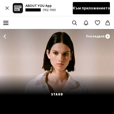
ABOUT YOU App
Към приложението
(152 700)
Последвай