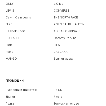
ONLY
s.Oliver
LEVI'S
CONVERSE
Calvin Klein Jeans
THE NORTH FACE
NIKE
POLO RALPH LAUREN
Reebok Sport
ADIDAS ORIGINALS
BUFFALO
Dorothy Perkins
Furla
FILA
heine
LASCANA
MANGO
Всички марки
ПРОМОЦИИ
Пуловери и Трикотаж
Рокли
Дънки
Якета
Палта
Тениски и топове