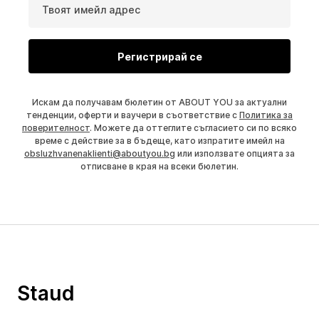
Твоят имейл адрес
Регистрирай се
Искам да получавам бюлетин от ABOUT YOU за актуални
тенденции, оферти и ваучери в съответствие с
Политика за
поверителност
. Можете да оттеглите съгласието си по всяко
време с действие за в бъдеще, като изпратите имейл на
obsluzhvanenaklienti@aboutyou.bg
или използвате опцията за
отписване в края на всеки бюлетин.
Staud