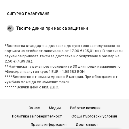
Бански и плажна мода
Суичъри
Блейзери
Гащеризони и комбинезони
СИГУРНО ПАЗАРУВАНЕ
Големи размери
Мода за бременни
Специални Поводи
ЕКСКЛУЗИВНО
Твоите данни при нас са защитени
Рециклиране
*Безплатна стандартна доставка до пунктове за получаване на
ОБУВКИ
поръчки на стойност, започваща от 17,90 € (35,01 лв.). В противен
случай се прилагат такси за доставка и обслужване в размер на
НОВО
Популярно
2,50 € (4,89 лв.).
**Най-ниската цена през последните 30 дни преди намалението.
Маратонки
Боти
³Фиксиран валутен курс 1 EUR = 1.95583 BGN.
Обувки с висок ток
Ботуши
****Безплатно от всички мрежи в България. При обаждания от
чужбина може да се начислят такси.
Сандали
Ниски обувки
******Всички цени с вкл. ДДС.
Спортни обувки
Балерини
Чехли
Домашни пантофи
За нас
Медии
Работни позиции
ЕКСКЛУЗИВНО
Политика за поверителност
Общи търговски условия
СПОРТ
Правна информация
Достъпност