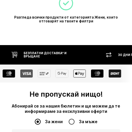
Разгледа всички продукти от категорията Жени, които
отговарят на твоите филтри
30 ДНИ ПРАВО НА ВРЪЩАНЕ
НА
Не пропускай нищо!
Абонирай се за нашия бюлетин и ще можем да те
информираме за ексклузивни оферти
За жени
За мъже