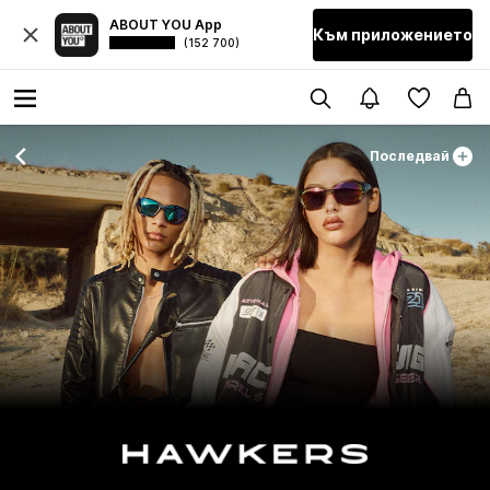
ABOUT YOU App
Към приложението
(152 700)
Последвай