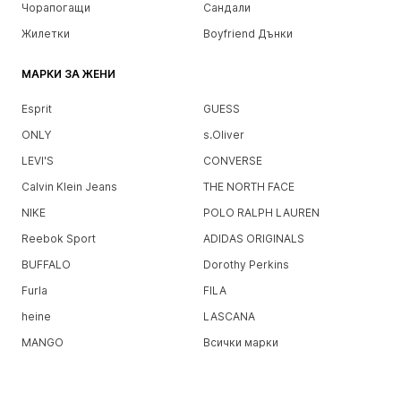
Чорапогащи
Сандали
Жилетки
Boyfriend Дънки
МАРКИ ЗА ЖЕНИ
Esprit
GUESS
ONLY
s.Oliver
LEVI'S
CONVERSE
Calvin Klein Jeans
THE NORTH FACE
NIKE
POLO RALPH LAUREN
Reebok Sport
ADIDAS ORIGINALS
BUFFALO
Dorothy Perkins
Furla
FILA
heine
LASCANA
MANGO
Всички марки