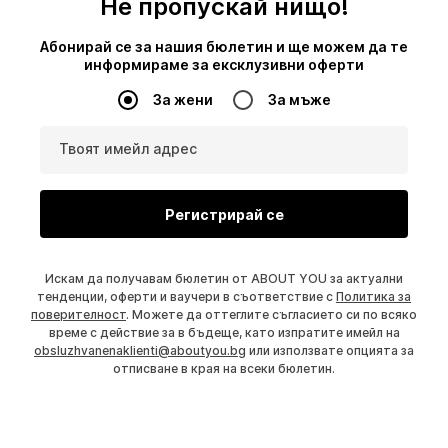
Не пропускай нищо!
Абонирай се за нашия бюлетин и ще можем да те
информираме за ексклузивни оферти
За жени
За мъже
Твоят имейл адрес
Регистрирай се
Искам да получавам бюлетин от ABOUT YOU за актуални
тенденции, оферти и ваучери в съответствие с
Политика за
поверителност
. Можете да оттеглите съгласието си по всяко
време с действие за в бъдеще, като изпратите имейл на
obsluzhvanenaklienti@aboutyou.bg
или използвате опцията за
отписване в края на всеки бюлетин.