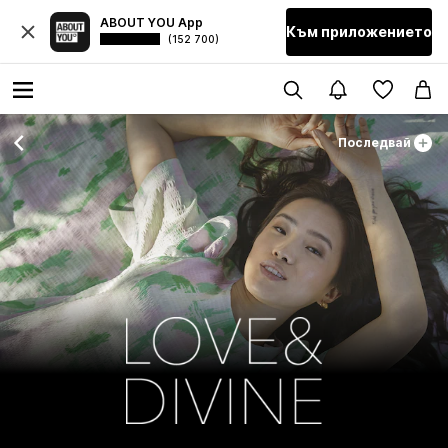
ABOUT YOU App
Към приложението
(152 700)
Последвай