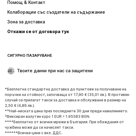
Помощ & Контакт
Тениски и топове
Панталони
Колаборации със създатели на съдържание
Якета
Пуловери и Трикотаж
Зона за доставка
Бельо
Блузи и туники
Откажи се от договора тук
Палта
Поли
Бански и плажна мода
Суичъри
Блейзери
Гащеризони и комбинезони
СИГУРНО ПАЗАРУВАНЕ
Големи размери
Мода за бременни
Специални Поводи
ЕКСКЛУЗИВНО
Твоите данни при нас са защитени
Рециклиране
*Безплатна стандартна доставка до пунктове за получаване на
ОБУВКИ
поръчки на стойност, започваща от 17,90 € (35,01 лв.). В противен
случай се прилагат такси за доставка и обслужване в размер на
НОВО
Популярно
2,50 € (4,89 лв.).
**Най-ниската цена през последните 30 дни преди намалението.
Маратонки
Боти
³Фиксиран валутен курс 1 EUR = 1.95583 BGN.
Обувки с висок ток
Ботуши
****Безплатно от всички мрежи в България. При обаждания от
чужбина може да се начислят такси.
Сандали
Ниски обувки
******Всички цени с вкл. ДДС.