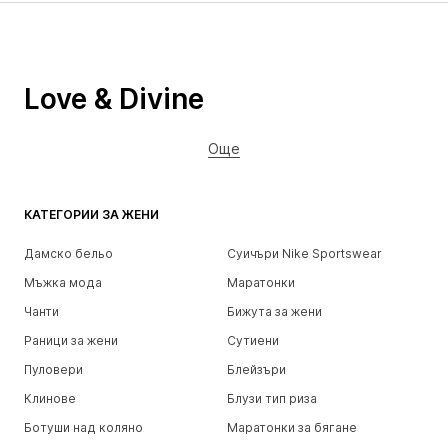
Love & Divine
Още
КАТЕГОРИИ ЗА ЖЕНИ
Дамско бельо
Суичъри Nike Sportswear
Мъжка мода
Маратонки
Чанти
Бижута за жени
Раници за жени
Сутиени
Пуловери
Блейзъри
Клинове
Блузи тип риза
Ботуши над коляно
Маратонки за бягане