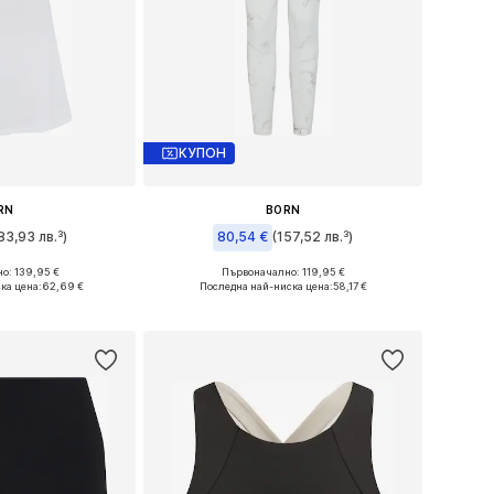
КУПОН
RN
BORN
83,93 лв.³)
80,54 €
(157,52 лв.³)
о: 139,95 €
Първоначално: 119,95 €
азмери: L
Налични размери: S
ка цена:
62,69 €
Последна най-ниска цена:
58,17 €
кошницата
Добави в кошницата