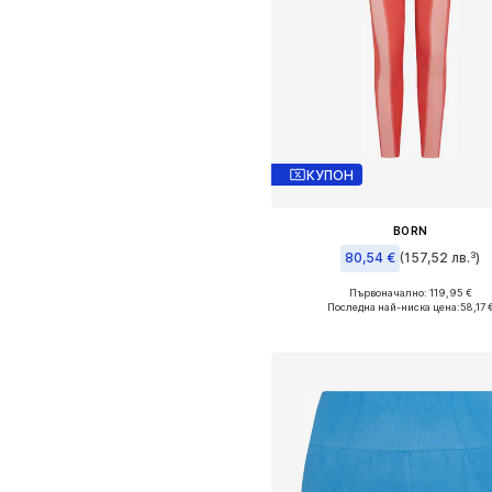
КУПОН
BORN
80,54 €
(157,52 лв.³)
Първоначално: 119,95 €
Налични размери: L
Последна най-ниска цена:
58,17 
Добави в кошницат