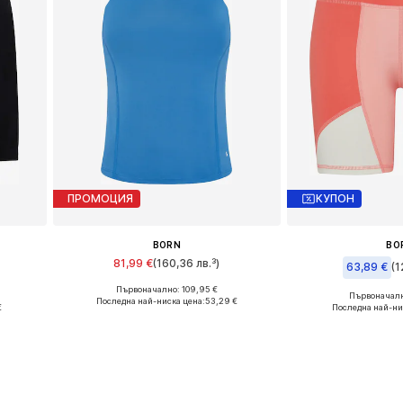
ПРОМОЦИЯ
КУПОН
BORN
BO
81,99 €
(160,36 лв.³)
63,89 €
(1
Първоначално: 109,95 €
Налични размери: S
Първоначалн
Последна най-ниска цена:
53,29 €
Налични ра
€
Последна най-ни
Добави в кошницата
а
Добави в 