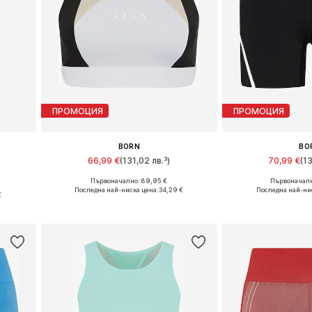
ПРОМОЦИЯ
ПРОМОЦИЯ
BORN
BO
66,99 €
(131,02 лв.³)
70,99 €
(1
Първоначално: 89,95 €
Първоначалн
Налични размери: XL
Налични ра
Последна най-ниска цена:
34,29 €
Последна най-ни
€
Добави в кошницата
Добави в 
а