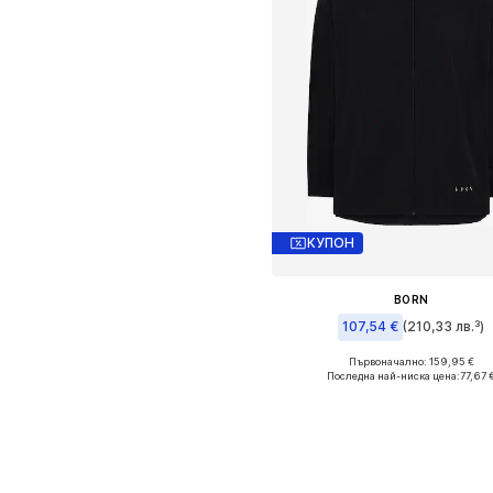
КУПОН
BORN
107,54 €
(210,33 лв.³)
Първоначално: 159,95 €
Налични размери: S
Последна най-ниска цена:
77,67 
Добави в кошницат