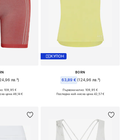
КУПОН
RN
BORN
24,96 лв.³)
63,89 €
(124,96 лв.³)
о: 109,95 €
Първоначално: 109,95 €
змери: 36
Налични размери: M, L
ска цена:
46,14 €
Последна най-ниска цена:
42,57 €
кошницата
Добави в кошницата