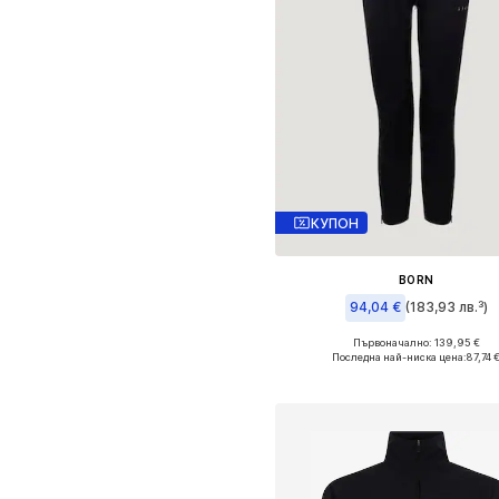
КУПОН
BORN
94,04 €
(183,93 лв.³)
Първоначално: 139,95 €
Налични размери: M
Последна най-ниска цена:
87,74 
Добави в кошницат