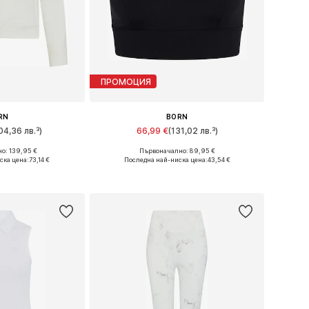
ПРОМОЦИЯ
RN
BORN
04,36 лв.³)
66,99 €
(131,02 лв.³)
о: 139,95 €
Първоначално: 89,95 €
азмери: M
Налични размери: M
ска цена:
73,14 €
Последна най-ниска цена:
43,54 €
кошницата
Добави в кошницата