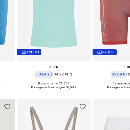
КУПОН
КУПОН
BORN
BO
53,54 €
(104,72 лв.³)
63,89 €
(1
Първоначално: 79,95 €
Първоначалн
€
Налични размери: XS
Налични ра
Последна най-ниска цена:
37,99 €
Последна най-ни
а
Добави в кошницата
Добави в 