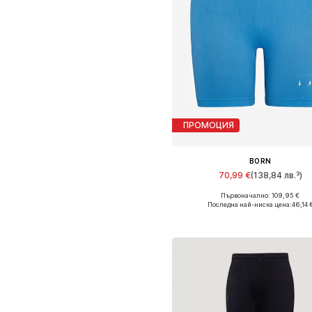
ПРОМОЦИЯ
BORN
70,99 €
(138,84 лв.³)
Първоначално: 109,95 €
Налични размери: S
Последна най-ниска цена:
46,14 
Добави в кошницат