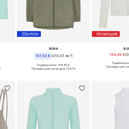
КУПОН
ПРОМОЦИЯ
BORN
BO
104,49 €
(2
107,54 €
(210,33 лв.³)
Първоначалн
Налични р
Първоначално: 159,95 €
0
Налични размери: M, XL
Последна най-ни
€
Последна най-ниска цена:
77,67 €
Добави в 
а
Добави в кошницата