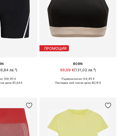
ПРОМОЦИЯ
RN
BORN
38,84 лв.³)
66,99 €
(131,02 лв.³)
о: 109,95 €
Първоначално: 89,95 €
змери: XS
Налични размери: L
ска цена:
45,84 €
Последна най-ниска цена:
40,19 €
кошницата
Добави в кошницата