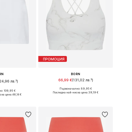
ПРОМОЦИЯ
RN
BORN
66,99 €
(131,02 лв.³)
24,96 лв.³)
Първоначално: 89,95 €
Налични размери: S, L
о: 109,95 €
ери: 34, 36
Последна най-ниска цена:
39,19 €
ска цена:
46,14 €
Добави в кошницата
кошницата