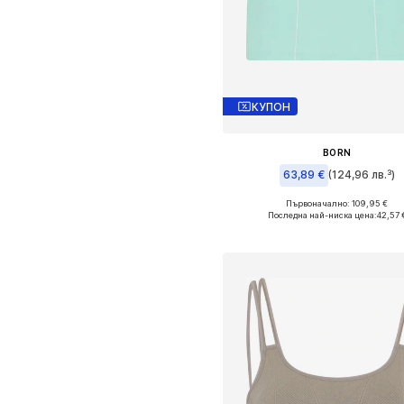
КУПОН
BORN
63,89 €
(124,96 лв.³)
Първоначално: 109,95 €
Налични размери: 36, 38, 4
Последна най-ниска цена:
42,57 
Добави в кошницат