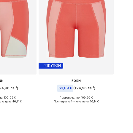
КУПОН
RN
BORN
24,96 лв.³)
63,89 €
(124,96 лв.³)
о: 109,95 €
Първоначално: 109,95 €
змери: 34
Налични размери: 34
ска цена:
46,14 €
Последна най-ниска цена:
46,14 €
кошницата
Добави в кошницата