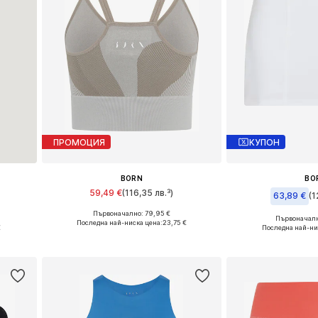
ПРОМОЦИЯ
КУПОН
BORN
BO
59,49 €
(116,35 лв.³)
63,89 €
(1
Първоначално: 79,95 €
Налични размери: M
Първоначалн
Последна най-ниска цена:
23,75 €
Налични разм
€
Последна най-ни
Добави в кошницата
а
Добави в 