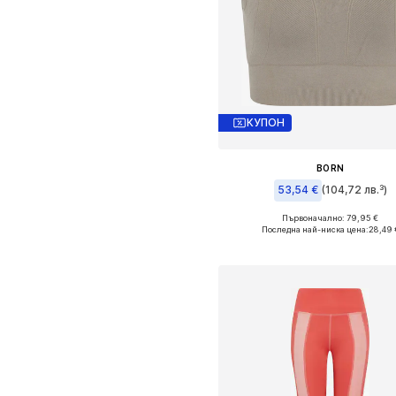
КУПОН
BORN
53,54 €
(104,72 лв.³)
Първоначално: 79,95 €
Налични размери: L
Последна най-ниска цена:
28,49 
Добави в кошницат