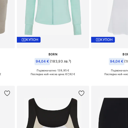
КУПОН
КУПОН
BORN
BO
94,04 €
(183,93 лв.³)
94,04 €
(1
Първоначално: 139,95 €
Първоначалн
Налични размери: XS
Налични р
€
Последна най-ниска цена:
67,92 €
Последна най-нис
а
Добави в кошницата
Добави в 