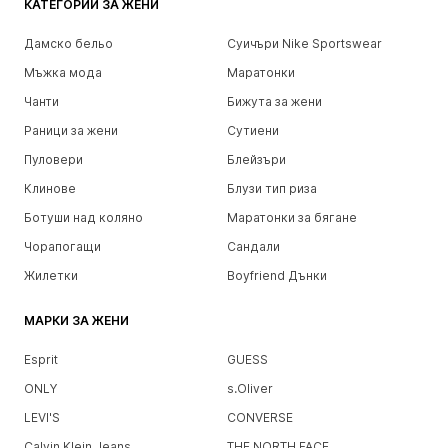
КАТЕГОРИИ ЗА ЖЕНИ
Дамско бельо
Суичъри Nike Sportswear
Мъжка мода
Маратонки
Чанти
Бижута за жени
Раници за жени
Сутиени
Пуловери
Блейзъри
Клинове
Блузи тип риза
Ботуши над коляно
Маратонки за бягане
Чорапогащи
Сандали
Жилетки
Boyfriend Дънки
МАРКИ ЗА ЖЕНИ
Esprit
GUESS
ONLY
s.Oliver
LEVI'S
CONVERSE
Calvin Klein Jeans
THE NORTH FACE