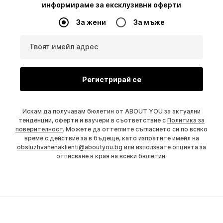
информираме за ексклузивни оферти
За жени
За мъже
Твоят имейл адрес
Регистрирай се
Искам да получавам бюлетин от ABOUT YOU за актуални
тенденции, оферти и ваучери в съответствие с
Политика за
поверителност
. Можете да оттеглите съгласието си по всяко
време с действие за в бъдеще, като изпратите имейл на
obsluzhvanenaklienti@aboutyou.bg
или използвате опцията за
отписване в края на всеки бюлетин.