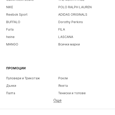
NIKE
POLO RALPH LAUREN
Reebok Sport
ADIDAS ORIGINALS
BUFFALO
Dorothy Perkins
Furla
FILA
heine
LASCANA
MANGO
Всички марки
ПРОМОЦИИ
Пуловери и Трикотаж
Рокли
Дънки
Якета
Палта
Тениски и топове
Още
Панталони
Бельо
Поли
Блузи и туники