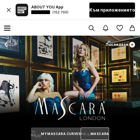
ABOUT YOU App
Към приложението
(152 700)
Последвай
MY MASCARA CURVES
MASCARA