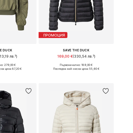
ПРОМОЦИЯ
HE DUCK
SAVE THE DUCK
13,19 лв.³)
169,00 €
(330,54 лв.³)
о: 279,00 €
Първоначално: 189,00 €
ери: S, M, L
Налични размери: S, M, L, XL, XXL, XXXL
ска цена:
87,20 €
Последна най-ниска цена:
55,60 €
кошницата
Добави в кошницата