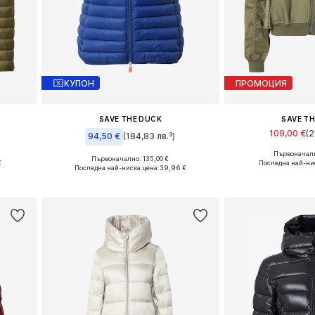
КУПОН
ПРОМОЦИЯ
SAVE THE DUCK
SAVE T
109,00 €
(2
94,50 €
(184,83 лв.³)
Първоначалн
+
2
и
Налични разм
Първоначално: 135,00 €
€
Налични размери: S, M
Последна най-ни
Последна най-ниска цена:
39,96 €
а
Добави в 
Добави в кошницата