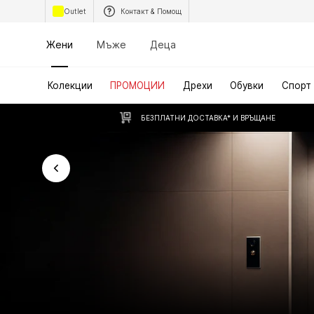
Outlet
Контакт & Помощ
Жени
Мъже
Деца
Колекции
ПРОМОЦИИ
Дрехи
Обувки
Спорт
БЕЗПЛАТНИ ДОСТАВКА* И ВРЪЩАНЕ