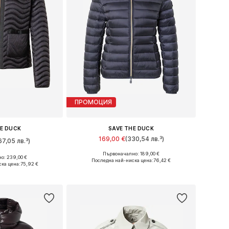
ПРОМОЦИЯ
HE DUCK
SAVE THE DUCK
169,00 €
(330,54 лв.³)
67,05 лв.³)
Първоначално: 189,00 €
Налични размери: S, M, L, XL, XXL, XXXL
о: 239,00 €
азмери: M
Последна най-ниска цена:
76,42 €
ка цена:
75,92 €
Добави в кошницата
кошницата