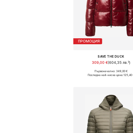
ПРОМОЦИЯ
SAVE THE DUCK
309,00 €
(604,35 лв.³)
+
3
Първоначално: 349,00 €
Налични размери: S, M, L, XL, 
Последна най-ниска цена:
125,40
Добави в кошницат