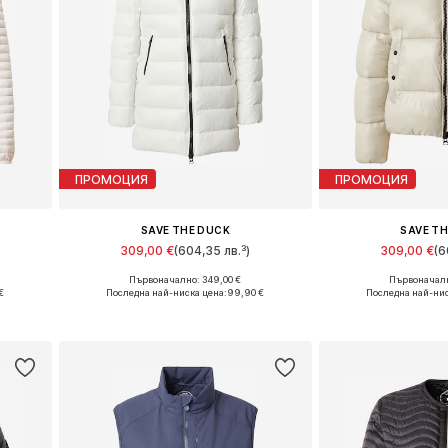
ПРОМОЦИЯ
ПРОМОЦИЯ
SAVE THE DUCK
SAVE T
309,00 €
(604,35 лв.³)
309,00 €
(6
Първоначално: 349,00 €
Първоначалн
L
Налични размери: XL, XXL
Налични размери
€
Последна най-ниска цена:
99,90 €
Последна най-нис
а
Добави в кошницата
Добави в 