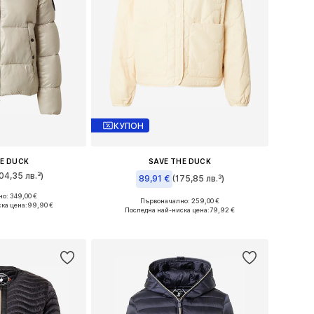
КУПОН
HE DUCK
SAVE THE DUCK
04,35 лв.³)
89,91 €
(175,85 лв.³)
о: 349,00 €
: XL, XXL, XXXL
Първоначално: 259,00 €
ка цена:
99,90 €
Налични размери: L
Последна най-ниска цена:
79,92 €
кошницата
Добави в кошницата