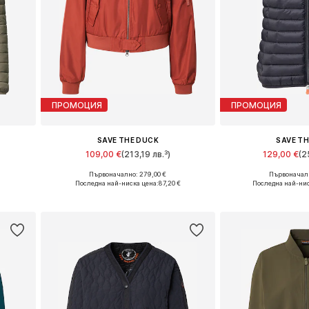
ПРОМОЦИЯ
ПРОМОЦИЯ
SAVE THE DUCK
SAVE T
109,00 €
(213,19 лв.³)
129,00 €
(2
Първоначално: 279,00 €
Първоначалн
, XXXL
Налични размери: S, M, L
Налични размери: 
Последна най-ниска цена:
87,20 €
Последна най-нис
а
Добави в кошницата
Добави в 