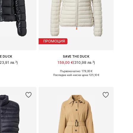
ПРОМОЦИЯ
HE DUCK
SAVE THE DUCK
23,91 лв.³)
159,00 €
(310,98 лв.³)
+
3
Първоначално: 179,00 €
M, L, XL, XXL, XXXL
Предлага се в много размери
Последна най-ниска цена:
125,10 €
кошницата
Добави в кошницата