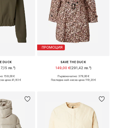
ПРОМОЦИЯ
HE DUCK
SAVE THE DUCK
17,15 лв.³)
149,00 €
(291,42 лв.³)
о: 159,00 €
Първоначално: 379,00 €
и: L, XL, XXL
Налични размери: S, M, L, XL
ска цена:
41,93 €
Последна най-ниска цена:
119,20 €
кошницата
Добави в кошницата