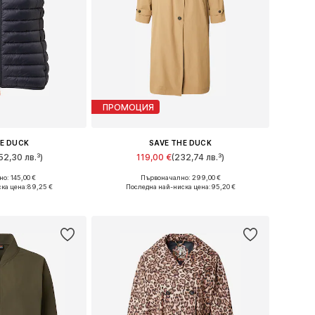
ПРОМОЦИЯ
HE DUCK
SAVE THE DUCK
52,30 лв.³)
119,00 €
(232,74 лв.³)
+
2
о: 145,00 €
Първоначално: 299,00 €
S, M, L, XL, XXL
Налични размери: S, M, L, XL, XXL
ка цена:
89,25 €
Последна най-ниска цена:
95,20 €
кошницата
Добави в кошницата