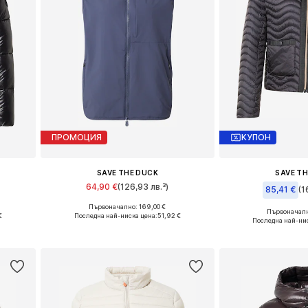
ПРОМОЦИЯ
КУПОН
SAVE THE DUCK
SAVE T
64,90 €
(126,93 лв.³)
85,41 €
(1
Първоначално: 169,00 €
Налични размери: S, M, L, XL, XXL
Първоначалн
€
Последна най-ниска цена:
51,92 €
Налични р
Последна най-нис
а
Добави в кошницата
Добави в 