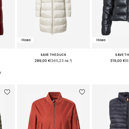
Ново
Ново
SAVE THE DUCK
SAVE T
289,00 €
(565,23 лв.³)
319,00 €
(6
XXXL
Налични размери: S, M, L, XL, XXL, XXXL
Налични размери: S, 
 €
а
Добави в кошницата
Добави в 