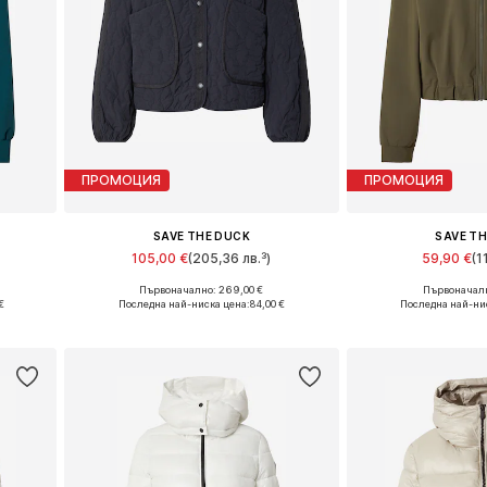
ПРОМОЦИЯ
ПРОМОЦИЯ
SAVE THE DUCK
SAVE T
105,00 €
(205,36 лв.³)
59,90 €
(1
Първоначално: 269,00 €
Първоначалн
Налични размери: L, XL
Налични размер
€
Последна най-ниска цена:
84,00 €
Последна най-ни
а
Добави в кошницата
Добави в 