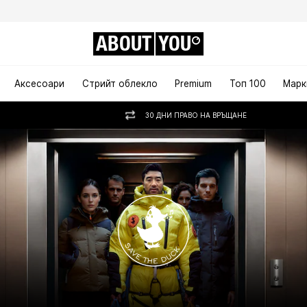
ABOUT
YOU
Аксесоари
Стрийт облекло
Premium
Топ 100
Марк
30 ДНИ ПРАВО НА ВРЪЩАНЕ