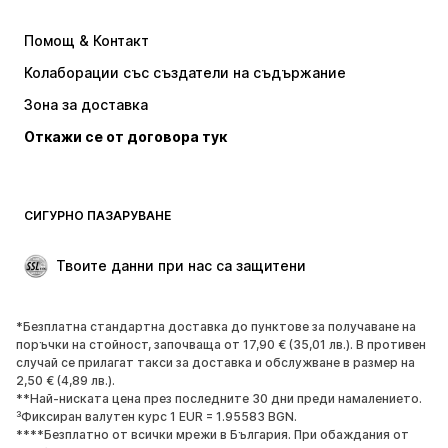
Рокли
Дънки
Помощ & Контакт
Тениски и топове
Панталони
Колаборации със създатели на съдържание
Якета
Пуловери и Трикотаж
Зона за доставка
Бельо
Блузи и туники
Откажи се от договора тук
Палта
Поли
Бански и плажна мода
Суичъри
Блейзери
Гащеризони и комбинезони
СИГУРНО ПАЗАРУВАНЕ
Големи размери
Мода за бременни
Специални Поводи
ЕКСКЛУЗИВНО
Твоите данни при нас са защитени
Рециклиране
*Безплатна стандартна доставка до пунктове за получаване на
ОБУВКИ
поръчки на стойност, започваща от 17,90 € (35,01 лв.). В противен
случай се прилагат такси за доставка и обслужване в размер на
НОВО
Популярно
2,50 € (4,89 лв.).
**Най-ниската цена през последните 30 дни преди намалението.
Маратонки
Боти
³Фиксиран валутен курс 1 EUR = 1.95583 BGN.
Обувки с висок ток
Ботуши
****Безплатно от всички мрежи в България. При обаждания от