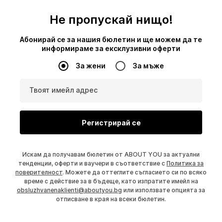
Не пропускай нищо!
Абонирай се за нашия бюлетин и ще можем да те
информираме за ексклузивни оферти
За жени
За мъже
Твоят имейл адрес
Регистрирай се
Искам да получавам бюлетин от ABOUT YOU за актуални
тенденции, оферти и ваучери в съответствие с
Политика за
поверителност
. Можете да оттеглите съгласието си по всяко
време с действие за в бъдеще, като изпратите имейл на
obsluzhvanenaklienti@aboutyou.bg
или използвате опцията за
отписване в края на всеки бюлетин.