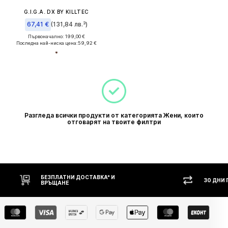
G.I.G.A. DX BY KILLTEC
67,41 €
(131,84 лв.³)
Първоначално: 199,00 €
Последна най-ниска цена:
59,92 €
Разгледа всички продукти от категорията Жени, които
отговарят на твоите филтри
БЕЗПЛАТНИ ДОСТАВКА* И
30 ДНИ
ВРЪЩАНЕ