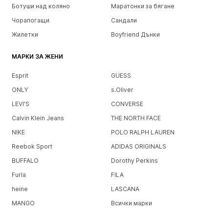
Ботуши над коляно
Маратонки за бягане
Чорапогащи
Сандали
Жилетки
Boyfriend Дънки
МАРКИ ЗА ЖЕНИ
Esprit
GUESS
ONLY
s.Oliver
LEVI'S
CONVERSE
Calvin Klein Jeans
THE NORTH FACE
NIKE
POLO RALPH LAUREN
Reebok Sport
ADIDAS ORIGINALS
BUFFALO
Dorothy Perkins
Furla
FILA
heine
LASCANA
MANGO
Всички марки