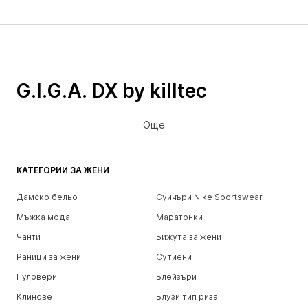
G.I.G.A. DX by killtec
Още
КАТЕГОРИИ ЗА ЖЕНИ
Дамско бельо
Суичъри Nike Sportswear
Мъжка мода
Маратонки
Чанти
Бижута за жени
Раници за жени
Сутиени
Пуловери
Блейзъри
Клинове
Блузи тип риза