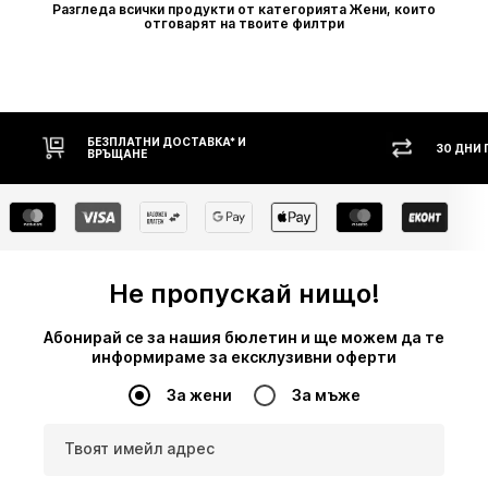
Разгледа всички продукти от категорията Жени, които
отговарят на твоите филтри
30 ДНИ ПРАВО НА ВРЪЩАНЕ
НАЛ
Не пропускай нищо!
Абонирай се за нашия бюлетин и ще можем да те
информираме за ексклузивни оферти
За жени
За мъже
Твоят имейл адрес