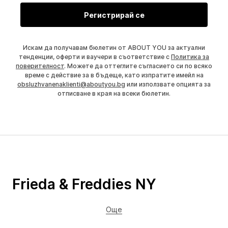
Регистрирай се
Искам да получавам бюлетин от ABOUT YOU за актуални
тенденции, оферти и ваучери в съответствие с
Политика за
поверителност
. Можете да оттеглите съгласието си по всяко
време с действие за в бъдеще, като изпратите имейл на
obsluzhvanenaklienti@aboutyou.bg
или използвате опцията за
отписване в края на всеки бюлетин.
Frieda & Freddies NY
Още