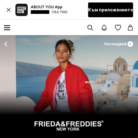
ABOUT YOU App
Към приложението
(152 700)
Последвай