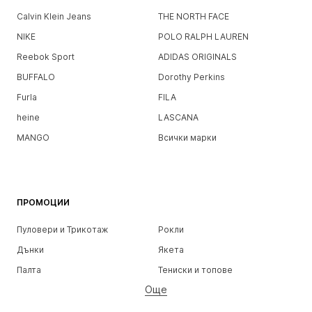
Calvin Klein Jeans
THE NORTH FACE
NIKE
POLO RALPH LAUREN
Reebok Sport
ADIDAS ORIGINALS
BUFFALO
Dorothy Perkins
Furla
FILA
heine
LASCANA
MANGO
Всички марки
ПРОМОЦИИ
Пуловери и Трикотаж
Рокли
Дънки
Якета
Палта
Тениски и топове
Още
Панталони
Бельо
Поли
Блузи и туники