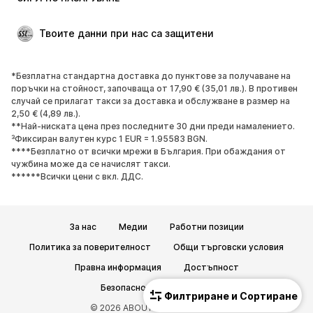
Големи размери
Мода за бременни
Специални Поводи
ЕКСКЛУЗИВНО
Твоите данни при нас са защитени
Рециклиране
*Безплатна стандартна доставка до пунктове за получаване на
ОБУВКИ
поръчки на стойност, започваща от 17,90 € (35,01 лв.). В противен
случай се прилагат такси за доставка и обслужване в размер на
НОВО
Популярно
2,50 € (4,89 лв.).
**Най-ниската цена през последните 30 дни преди намалението.
Маратонки
Боти
³Фиксиран валутен курс 1 EUR = 1.95583 BGN.
Обувки с висок ток
Ботуши
****Безплатно от всички мрежи в България. При обаждания от
чужбина може да се начислят такси.
Сандали
Ниски обувки
******Всички цени с вкл. ДДС.
Спортни обувки
Балерини
Чехли
Домашни пантофи
За нас
Медии
Работни позиции
ЕКСКЛУЗИВНО
Политика за поверителност
Общи търговски условия
СПОРТ
Правна информация
Достъпност
Спортно облекло
Видове спорт
Безопасност на продукта
Филтриране и Сортиране
Спортни обувки
Спортни чанти
© 2026 ABOUT YOU SE & Co. KG