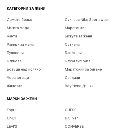
КАТЕГОРИИ ЗА ЖЕНИ
Дамско бельо
Суичъри Nike Sportswear
Мъжка мода
Маратонки
Чанти
Бижута за жени
Раници за жени
Сутиени
Пуловери
Блейзъри
Клинове
Блузи тип риза
Ботуши над коляно
Маратонки за бягане
Чорапогащи
Сандали
Жилетки
Boyfriend Дънки
МАРКИ ЗА ЖЕНИ
Esprit
GUESS
ONLY
s.Oliver
LEVI'S
CONVERSE