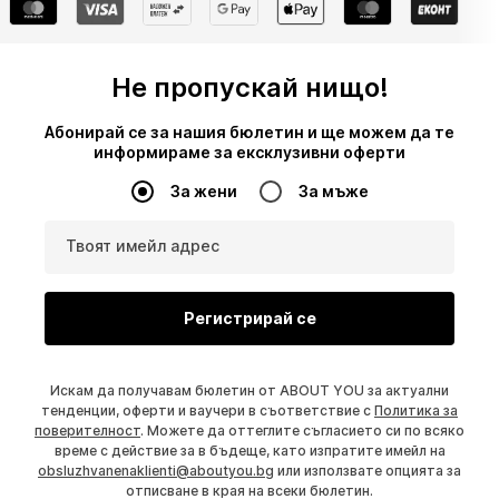
Не пропускай нищо!
Абонирай се за нашия бюлетин и ще можем да те
информираме за ексклузивни оферти
За жени
За мъже
Твоят имейл адрес
Регистрирай се
Искам да получавам бюлетин от ABOUT YOU за актуални
тенденции, оферти и ваучери в съответствие с
Политика за
поверителност
. Можете да оттеглите съгласието си по всяко
време с действие за в бъдеще, като изпратите имейл на
obsluzhvanenaklienti@aboutyou.bg
или използвате опцията за
отписване в края на всеки бюлетин.