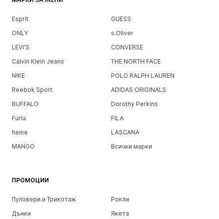
Esprit
GUESS
ONLY
s.Oliver
LEVI'S
CONVERSE
Calvin Klein Jeans
THE NORTH FACE
NIKE
POLO RALPH LAUREN
Reebok Sport
ADIDAS ORIGINALS
BUFFALO
Dorothy Perkins
Furla
FILA
heine
LASCANA
MANGO
Всички марки
ПРОМОЦИИ
Пуловери и Трикотаж
Рокли
Дънки
Якета