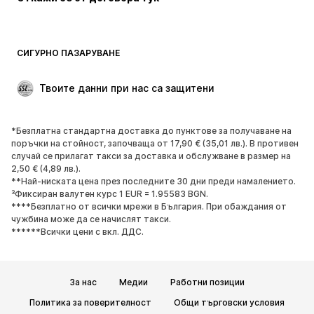
Палта
Поли
Бански и плажна мода
Суичъри
Блейзери
Гащеризони и комбинезони
СИГУРНО ПАЗАРУВАНЕ
Големи размери
Мода за бременни
Специални Поводи
ЕКСКЛУЗИВНО
Твоите данни при нас са защитени
Рециклиране
*Безплатна стандартна доставка до пунктове за получаване на
ОБУВКИ
поръчки на стойност, започваща от 17,90 € (35,01 лв.). В противен
случай се прилагат такси за доставка и обслужване в размер на
НОВО
Популярно
2,50 € (4,89 лв.).
**Най-ниската цена през последните 30 дни преди намалението.
Маратонки
Боти
³Фиксиран валутен курс 1 EUR = 1.95583 BGN.
Обувки с висок ток
Ботуши
****Безплатно от всички мрежи в България. При обаждания от
чужбина може да се начислят такси.
Сандали
Ниски обувки
******Всички цени с вкл. ДДС.
Спортни обувки
Балерини
Чехли
Домашни пантофи
За нас
Медии
Работни позиции
ЕКСКЛУЗИВНО
Политика за поверителност
Общи търговски условия