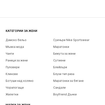
КАТЕГОРИИ ЗА ЖЕНИ
Дамско бельо
Суичъри Nike Sportswear
Мъжка мода
Маратонки
Чанти
Бижута за жени
Раници за жени
Сутиени
Пуловери
Блейзъри
Клинове
Блузи тип риза
Ботуши над коляно
Маратонки за бягане
Чорапогащи
Сандали
Жилетки
Boyfriend Дънки
МАРКИ ЗА ЖЕНИ