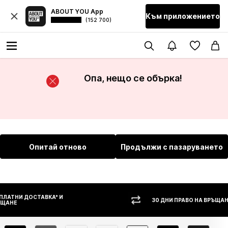
ABOUT YOU App
Към приложението
(152 700)
Опа, нещо се обърка!
Опитай отново
Продължи с пазаруването
30 ДНИ ПРАВО НА ВРЪЩАНЕ
НАЛ