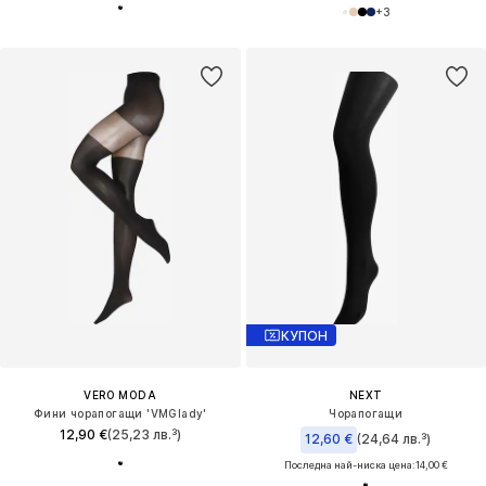
+
3
КУПОН
VERO MODA
NEXT
Фини чорапогащи 'VMGlady'
Чорапогащи
12,90 €
(25,23 лв.³)
12,60 €
(24,64 лв.³)
Последна най-ниска цена:
14,00 €