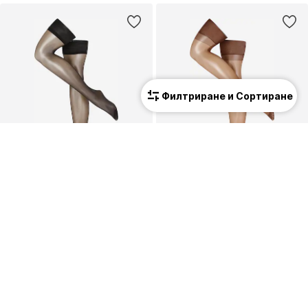
Филтриране и Сортиране
ПРОМОЦИЯ
ПРОМОЦИЯ
BLUEBELLA
BLUEBELLA
Чорапогащи
Чорапогащи
17,90 €
(35,01 лв.³)
17,90 €
(35,01 лв.³)
Първоначално: 19,90 €
Първоначално: 19,90 €
Последна най-ниска цена:
17,91 €
Последна най-ниска цена:
17,91 €