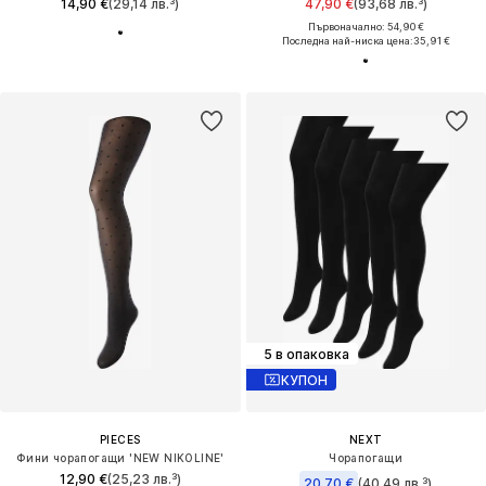
14,90 €
(29,14 лв.³)
47,90 €
(93,68 лв.³)
Първоначално: 54,90 €
Последна най-ниска цена:
35,91 €
5 в опаковка
КУПОН
PIECES
NEXT
Фини чорапогащи 'NEW NIKOLINE'
Чорапогащи
12,90 €
(25,23 лв.³)
20,70 €
(40,49 лв.³)