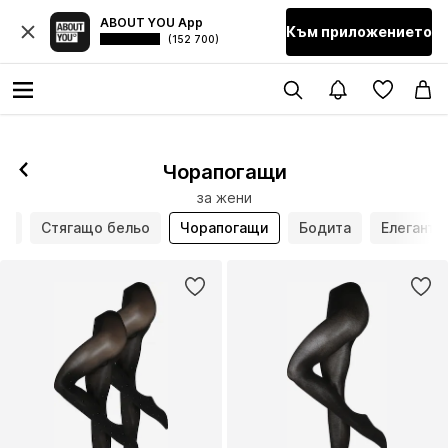
ABOUT YOU App
Към приложението
(152 700)
Чорапогащи
за жени
ня
Стягащо бельо
Чорапогащи
Бодита
Елегантн