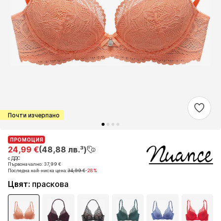
Почти изчерпано
ПРОМОЦИЯ
ПРОМОЦИЯ
24,99 €
24,99 €
(48,88 лв.³)
(48,88 лв.³)
с ДДС
с ДДС
Първоначално: 37,99 €
Първоначално: 37,99 €
Последна най-ниска цена:
Последна най-ниска цена:
34,99 €
34,99 €
-28%
-28%
Цвят
:
праскова