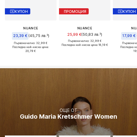
КУПОН
ПРОМОЦИЯ
КУПОН
NUANCE
NUANCE
NU
25,99 €
(50,83 лв.³)
23,39 €
(45,75 лв.³)
17,99 €
Първоначално: 32,99 €
Първоначално: 32,99 €
Първонача
Последна най-ниска цена:
18,19 €
Последна най-ниска цена:
Последна н
20,79 €
19
ОЩЕ ОТ
Guido Maria Kretschmer Women