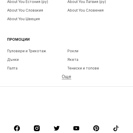
About You Естония (ру)
About You Латвия (ру)
About You Словакия
About You Словения
About You Швеция
ПРОМОЦИИ
Пуловери и Трикотаж
Рокли
Дънки
Якета
Палта
Тениски и топове
Още
Панталони
Бельо
Поли
Блузи и туники
Суичъри
Блейзери
Бански и плажна мода
Гащеризони и комбинезони
Големи размери
Мода за бременни
Обувки
Спорт
Аксесоари
Premium