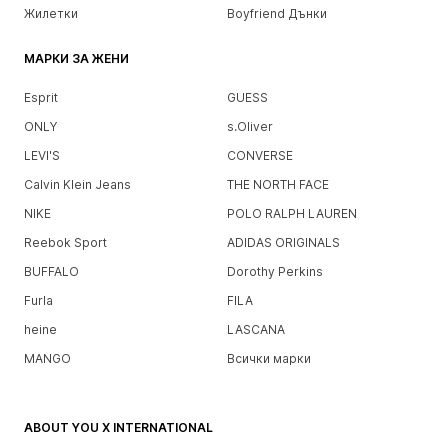
Жилетки
Boyfriend Дънки
МАРКИ ЗА ЖЕНИ
Esprit
GUESS
ONLY
s.Oliver
LEVI'S
CONVERSE
Calvin Klein Jeans
THE NORTH FACE
NIKE
POLO RALPH LAUREN
Reebok Sport
ADIDAS ORIGINALS
BUFFALO
Dorothy Perkins
Furla
FILA
heine
LASCANA
MANGO
Всички марки
ABOUT YOU X INTERNATIONAL