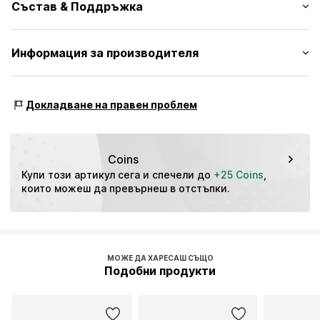
Състав & Поддръжка
Дантела
Сутиен с повдигащ ефект
През врата
Външен материал: 35% Полиестер - PES, 60% Полиамид -
Информация за производителя
С банели
РА, 5% Еластан
Обемна чашка
AproductZ GmbH
Werner-Otto-Straße 1 – 7
Изваждащи се чашки
Докладване на правен проблем
22179 Hamburg
Кукичка
DE
customer-service@aproductz.com
№ на артикул
NUA0336002000015
Coins
Купи този артикул сега и спечели до 
+25 Coins
, 
които можеш да превърнеш в отстъпки.
МОЖЕ ДА ХАРЕСАШ СЪЩО
Подобни продукти