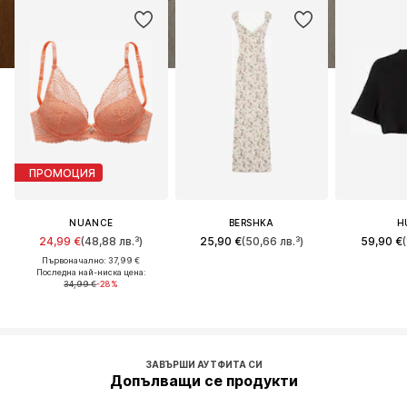
ПРОМОЦИЯ
NUANCE
BERSHKA
H
24,99 €
(48,88 лв.³)
25,90 €
(50,66 лв.³)
59,90 €
(
Първоначално: 37,99 €
Последна най-ниска цена:
34,99 €
-28%
ЗАВЪРШИ АУТФИТА СИ
Допълващи се продукти