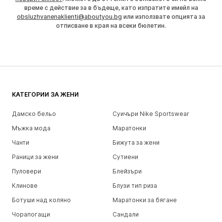
време с действие за в бъдеще, като изпратите имейл на
obsluzhvanenaklienti@aboutyou.bg
или използвате опцията за
отписване в края на всеки бюлетин.
КАТЕГОРИИ ЗА ЖЕНИ
Дамско бельо
Суичъри Nike Sportswear
Мъжка мода
Маратонки
Чанти
Бижута за жени
Раници за жени
Сутиени
Пуловери
Блейзъри
Клинове
Блузи тип риза
Ботуши над коляно
Маратонки за бягане
Чорапогащи
Сандали