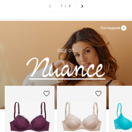
1
/
9
Последвай
ОЩЕ ОТ