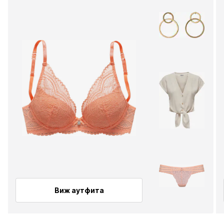
Виж аутфита