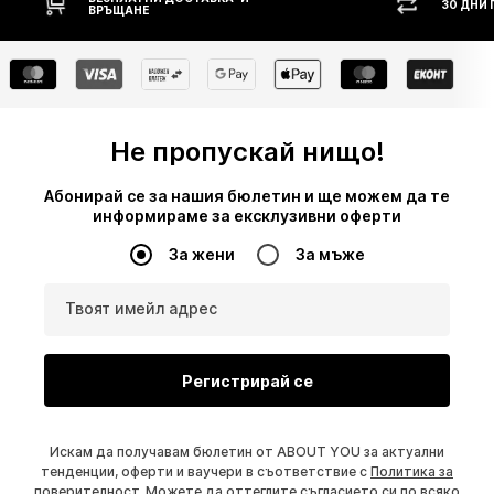
30 ДНИ ПРАВО НА ВРЪЩАНЕ
НАЛ
Не пропускай нищо!
Абонирай се за нашия бюлетин и ще можем да те
информираме за ексклузивни оферти
За жени
За мъже
Твоят имейл адрес
Регистрирай се
Искам да получавам бюлетин от ABOUT YOU за актуални
тенденции, оферти и ваучери в съответствие с
Политика за
поверителност
. Можете да оттеглите съгласието си по всяко