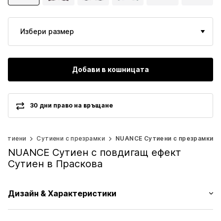
Избери размер
Добави в кошницата
30 дни право на връщане
Сутиени
Сутиени с презрамки
NUANCE Сутиени с презрамки
NUANCE Сутиен с повдигащ ефект
Сутиен в Праскова
Дизайн & Характеристики
Един цвят