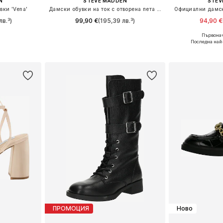
N
STEVE MADDEN
STEV
ки 'Vena'
Дамски обувки на ток с отворена пета 'Korra'
Официални дамск
лв.³)
99,90 €
(195,39 лв.³)
94,90 €
Първонач
 38, 40, 41
Предлага се в много размери
Налични размери: 
Последна най
ицата
Добави в кошницата
Добави 
ПРОМОЦИЯ
Ново