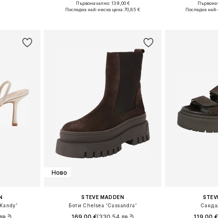
Първоначално: 139,00 €
Първонач
 39, 40, 41
Налични размери: 37, 38, 39, 40, 41, 42
Налични размери: 
Последна най-ниска цена:
70,85 €
Последна най-
ицата
Добави в кошницата
Добави 
Ново
N
STEVE MADDEN
STEV
Kandy'
Боти Chelsea 'Cassandra'
Сандал
лв.³)
169,00 €
(330,54 лв.³)
119,00 €