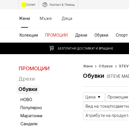
Outlet
Контакт & Помощ
Жени
Мъже
Деца
Колекции
ПРОМОЦИИ
Дрехи
Обувки
Спорт
БЕЗПЛАТНИ ДОСТАВКА* И ВРЪЩАНЕ
Жени
Обувки
STEV
ПРОМОЦИИ
Обувки
(STEVE MA
Дрехи
Обувки
Цена
Промоции
НОВО
Вид на тока/подметк
Популярно
Атрибути на продукт
Маратонки
Сандали