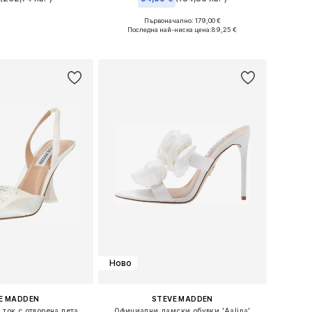
Първоначално: 179,00 €
: 38, 39, 40, 41, 42
Налични размери: 36, 37, 38, 39, 40, 41
Последна най-ниска цена:
89,25 €
в кошницата
Добави в кошницата
Ново
E MADDEN
STEVE MADDEN
Дамски обувки на ток с отворена пета 'NITEOWL-P'
Официални дамски обувки 'Aalina'