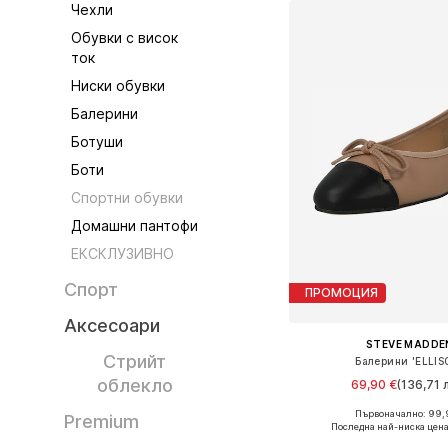
Чехли
Обувки с висок
ток
Ниски обувки
Балерини
Ботуши
Боти
Спортни обувки
Домашни пантофи
ЕКСКЛУЗИВНО
Спорт
ПРОМОЦИЯ
Аксесоари
STEVE MADDE
Стрийт
Балерини 'ELLIS
облекло
69,90 €
(136,71 л
Първоначално: 99,
Premium
Налични размери: 36, 37,
Последна най-ниска цена
Добави в кошн