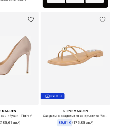
в кошницата
КУПОН
E MADDEN
STEVE MADDEN
ски обувки 'Thrive'
Сандали с разделител за пръстите 'Bermuda'
(185,61 лв.³)
89,91 €
(175,85 лв.³)