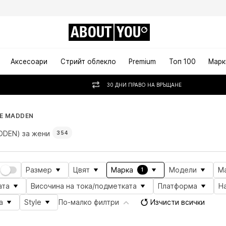
ABOUT
YOU
Аксесоари
Стрийт облекло
Premium
Топ 100
Марк
30 ДНИ ПРАВО НА ВРЪЩАНЕ
E MADDEN
DDEN) за жени
354
Размер
Цвят
Марка
Модели
М
1
ата
Височина на тока/подметката
Платформа
Н
а
Style
По-малко филтри
Изчисти всички