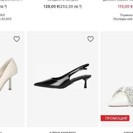
лв.³)
129,00 €
(252,30 лв.³)
115,00 €
00 €
Първонач
 39, 40, 41
Предлага се в много размери
Налични размери
а:
43,60 €
Последна най-
ицата
Добави в кошницата
Добави 
ПРОМОЦИЯ