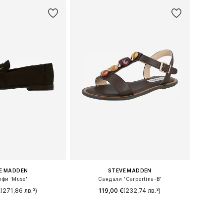
E MADDEN
STEVE MADDEN
офи 'Muse'
Сандали 'Carpertina-B'
€
(271,86 лв.³)
119,00 €
(232,74 лв.³)
36, 37, 38, 39, 40, 41
Налични размери: 37, 38, 39, 40, 41
в кошницата
Добави в кошницата