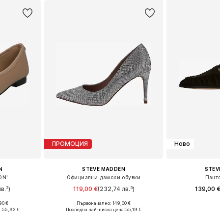
ПРОМОЦИЯ
Ново
N
STEVE MADDEN
STEV
ON'
Официални дамски обувки
Пант
в.³)
119,00 €
(232,74 лв.³)
139,00 
90 €
Първоначално: 149,00 €
 38, 39, 40
Предлага се в много размери
Налични размери: 
:
55,92 €
Последна най-ниска цена:
55,19 €
ицата
Добави в кошницата
Добави 