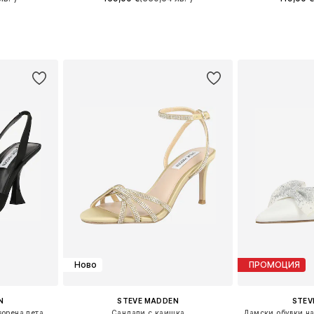
9, 40, 41, 42
Налични размери: 37, 38, 39, 40, 41, 42
Налични размери
ицата
Добави в кошницата
Добави 
Ново
ПРОМОЦИЯ
N
STEVE MADDEN
STEV
Дамски обувки на ток с отворена пета 'NITEOWL'
Сандали с каишка