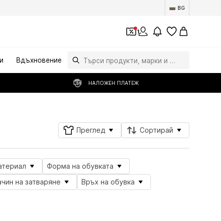
BG
1
и
Вдъхновение
НАЛОЖЕН ПЛАТЕЖ
Преглед
Сортирай
атериал
Форма на обувката
ачин на затваряне
Връх на обувка