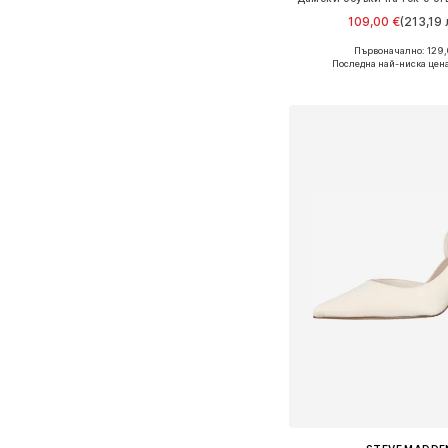
109,00 €
(213,19 
Първоначално: 129,
Налични размери: 37, 38,
Последна най-ниска цен
Добави в кошн