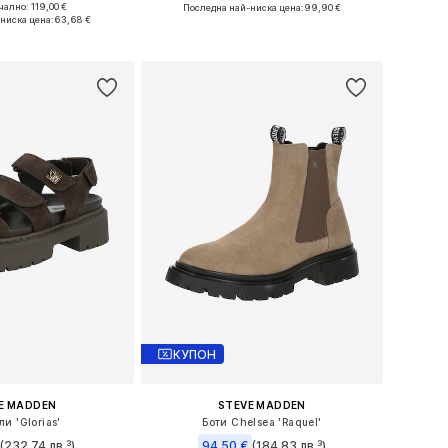
ално: 119,00 €
Последна най-ниска цена:
99,90 €
37, 38, 39, 40, 41, 42
Налични размери: 36, 37, 38, 39, 40, 41
ниска цена:
63,68 €
в кошницата
Добави в кошницата
КУПОН
E MADDEN
STEVE MADDEN
и 'Glorias'
Боти Chelsea 'Raquel'
(232,74 лв.³)
94,50 €
(184,83 лв.³)