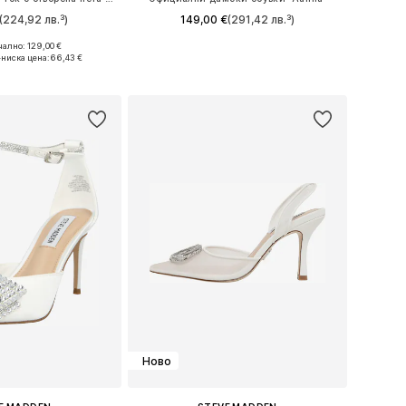
(224,92 лв.³)
149,00 €
(291,42 лв.³)
ално: 129,00 €
: 37, 38, 39, 40, 41
Предлага се в много размери
ниска цена:
66,43 €
в кошницата
Добави в кошницата
Ново