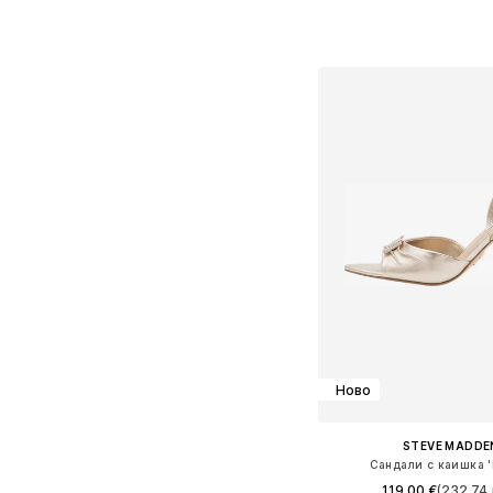
Налични размери: 37, 38,
Добави в кошн
Ново
STEVE MADDE
Сандали с каишка '
119,00 €
(232,74 