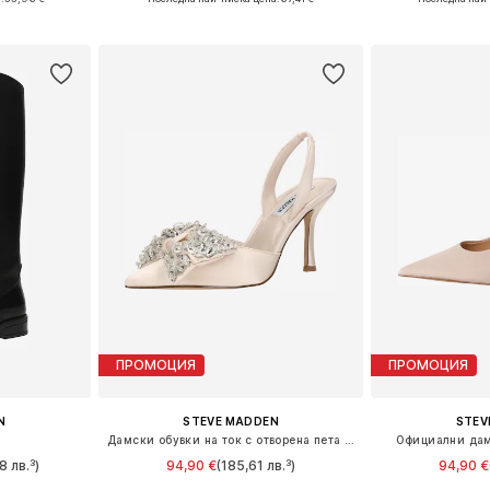
ицата
Добави в кошницата
Добави 
ПРОМОЦИЯ
ПРОМОЦИЯ
N
STEVE MADDEN
STEV
'
Дамски обувки на ток с отворена пета 'Lovie'
Официални дам
8 лв.³)
94,90 €
(185,61 лв.³)
94,90 €