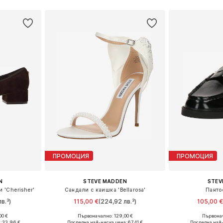
ПРОМОЦИЯ
ПРОМОЦИЯ
N
STEVE MADDEN
STEV
 'Cherisher'
Сандали с каишка 'Bellarosa'
Панто
в.³)
115,00 €
(224,92 лв.³)
105,00 
00 €
Първоначално: 129,00 €
Първонач
 39, 40, 42
Налични размери: 37, 38, 39, 40, 41, 42
Предлага се
:
33,96 €
Последна най-ниска цена:
67,41 €
Последна най