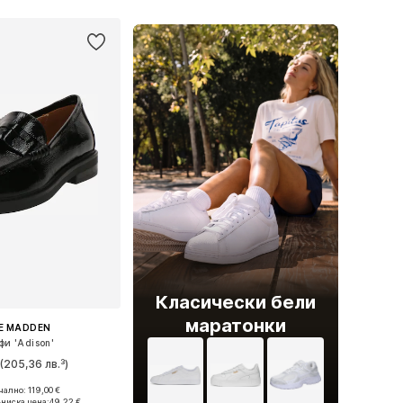
Класически бели
маратонки
E MADDEN
фи 'Adison'
€
(205,36 лв.³)
+
2
ално: 119,00 €
 в много размери
-ниска цена:
49,22 €