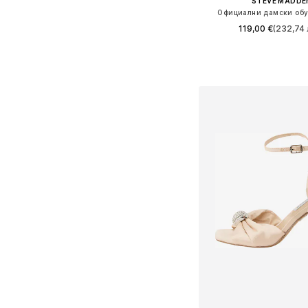
STEVE MADDE
Официални дамски обув
119,00 €
(232,74 
Налични размери: 36, 37,
Добави в кошн