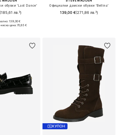
E MADDEN
STEVE MADDEN
и обувки 'Last Dance'
Официални дамски обувки 'Bellina'
(185,61 лв.³)
139,00 €
(271,86 лв.³)
ално: 139,00 €
36, 38, 39, 40, 41, 42
Налични размери: 37, 38, 39, 40, 41, 42
-ниска цена:
70,85 €
в кошницата
Добави в кошницата
КУПОН