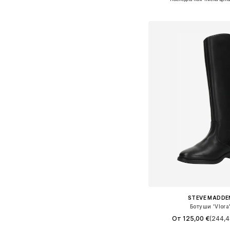
Добави в кошн
STEVE MADDE
Ботуши 'Vlora
От 125,00 €
(244,4