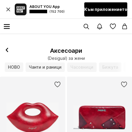
ABOUT YOU App
Към приложението
(152 700)
Аксесоари
(Desigual) за жени
НОВО
Чанти и раници
Часовници
Бижута
По