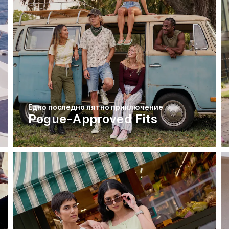
Едно последно лятно приключение
Pogue-Approved Fits