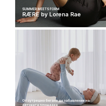
SUMMER MEETS FORM
RÆRE by Lorena Rae
От сутрешно бягане до забавление на
детската площадка