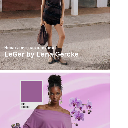
Новата лятна колекция
LeGer by Lena Gercke