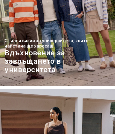
Стилни визии за университета, които
наистина ще харесаш
Вдъхновение за
завръщането в
университета