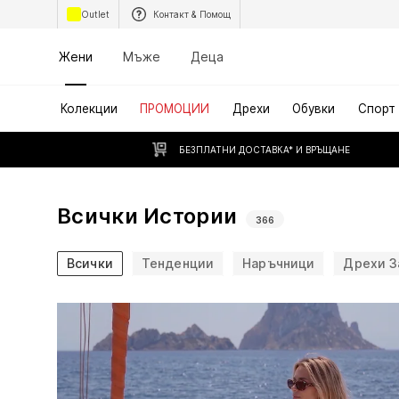
Outlet
Контакт & Помощ
Жени
Мъже
Деца
Колекции
ПРОМОЦИИ
Дрехи
Обувки
Спорт
БЕЗПЛАТНИ ДОСТАВКА* И ВРЪЩАНЕ
Всички Истории
366
Всички
Тенденции
Наръчници
Дрехи З