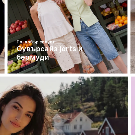
По-добър силует
Оувърсайз jorts и
бермуди