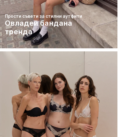
Прости съвети за стилни аутфити
Овладей бандана
тренда