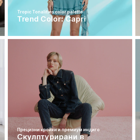
Tropic Tonalities color palette
Trend Color: Capri
Прецизни кройки и премиум индиго
Скулптурирани в