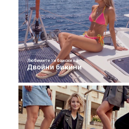
Любимите ти бански х 2
Двойни бикини