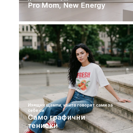
Pro Mom, New Energy
Изящни щампи, които говорят сами за
себе си
Само графични
тениски