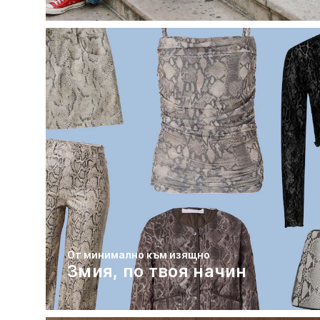
От минимално към изящно
Змия, по твоя начин