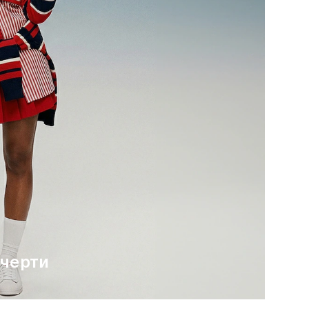
 черти