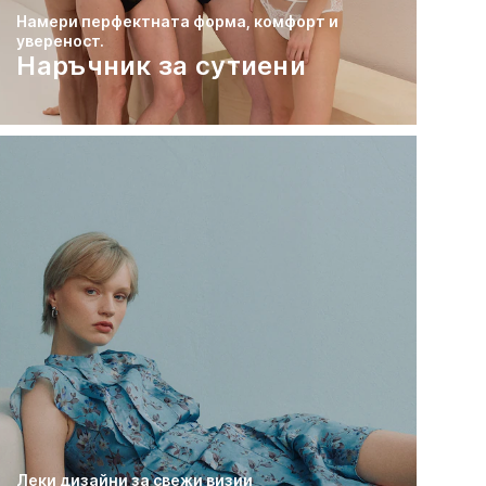
Намери перфектната форма, комфорт и
увереност.
Наръчник за сутиени
Леки дизайни за свежи визии