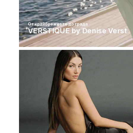
От крайбрежието до града
VERSTIQUE by Denise Verst