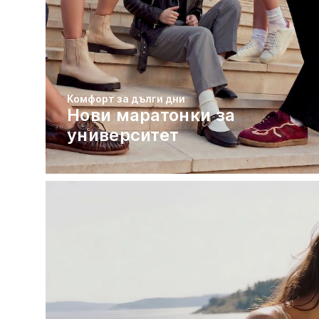
Комфорт за дълги дни
Нови маратонки за
университет