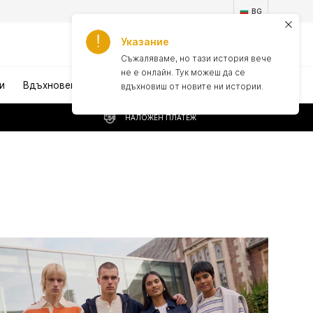
BG
Указание
1
Съжаляваме, но тази история вече
не е онлайн. Тук можеш да се
и
Вдъхновение
вдъхновиш от новите ни истории.
НАЛОЖЕН ПЛАТЕЖ