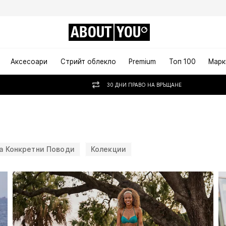
ABOUT
YOU
Аксесоари
Стрийт облекло
Premium
Топ 100
Марк
30 ДНИ ПРАВО НА ВРЪЩАНЕ
а Конкретни Поводи
Колекции