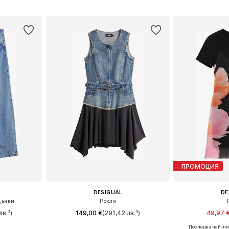
ицата
Добави в кошницата
Добави 
ПРОМОЦИЯ
DESIGUAL
DE
Дънки
Рокля
лв.³)
149,00 €
(291,42 лв.³)
49,97 
Последна най-ни