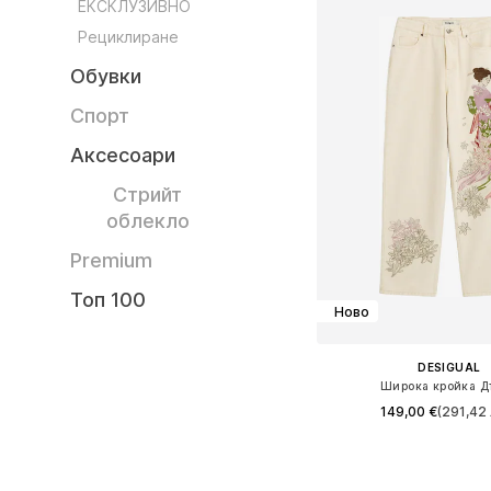
ЕКСКЛУЗИВНО
Рециклиране
Обувки
Спорт
Аксесоари
Стрийт
облекло
Premium
Топ 100
Ново
DESIGUAL
Широка кройка Д
149,00 €
(291,42 
Предлага се в много 
Добави в кошн