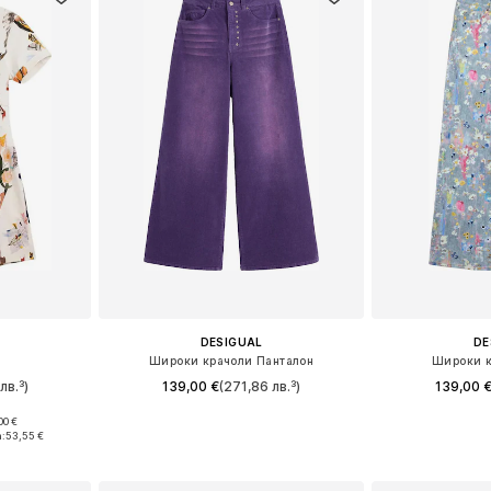
DESIGUAL
DE
Широки крачоли Панталон
Широки к
лв.³)
139,00 €
(271,86 лв.³)
139,00 
00 €
Налични размери: 34, 38, 40, 42, 44
Предлага се
6, 38, 40
:
53,55 €
Добави в кошницата
Добави 
ицата