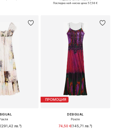
ри: 34, 36, 38, 42
Налични размери: XS, S, M, L, XL
Последна най-ниска цена:
57,56 €
в кошницата
Добави в кошницата
ПРОМОЦИЯ
SIGUAL
DESIGUAL
Рокля
Рокля
€
(291,42 лв.³)
74,50 €
(145,71 лв.³)