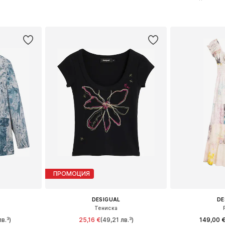
размери
Налични размери: 36, 38, 40, 42
Налични разме
ицата
Добави в кошницата
Добави 
ПРОМОЦИЯ
DESIGUAL
DE
Тениска
в.³)
25,16 €
(49,21 лв.³)
149,00 