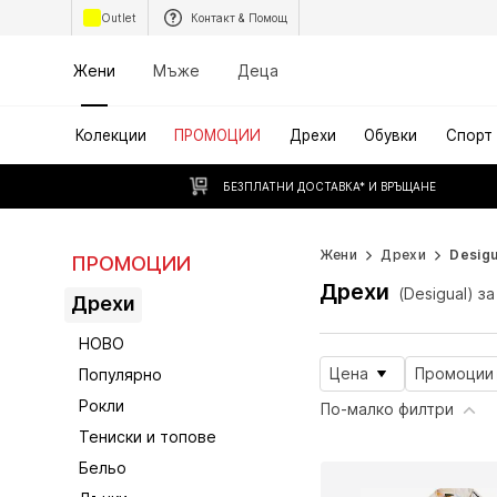
Outlet
Контакт & Помощ
Жени
Мъже
Деца
Колекции
ПРОМОЦИИ
Дрехи
Обувки
Спорт
БЕЗПЛАТНИ ДОСТАВКА* И ВРЪЩАНЕ
Жени
Дрехи
Desigu
ПРОМОЦИИ
Дрехи
(Desigual) з
Дрехи
НОВО
Цена
Промоции
Популярно
Рокли
По-малко филтри
Тениски и топове
Бельо