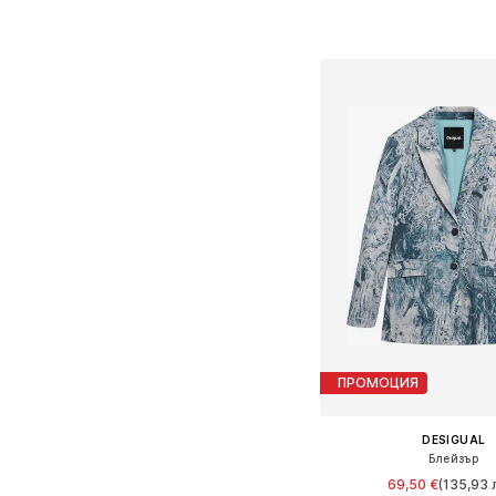
Предлага се в много 
Добави в кошн
ПРОМОЦИЯ
DESIGUAL
Блейзър
69,50 €
(135,93 л