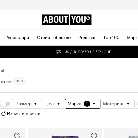
ABOUT
YOU
Аксесоари
Стрийт облекло
Premium
Топ 100
Марк
30 ДНИ ПРАВО НА ВРЪЩАНЕ
al
а жени
950
Размер
Цвят
Марка
Материал
1
Изчисти всички