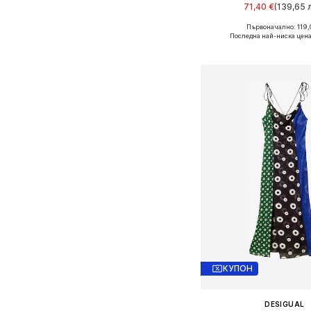
71,40 €
(139,65 л
Първоначално: 119,
Налични размери: 34, 3
Последна най-ниска цена
Добави в кошн
КУПОН
DESIGUAL