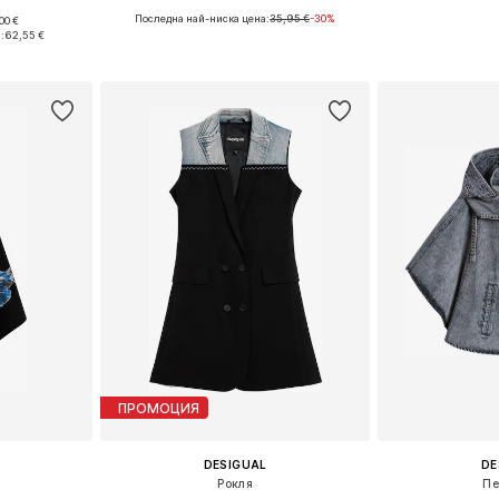
Последна най-ниска цена:
35,95 €
-30%
00 €
 38, 40, 42
Налични размери: XS, S, M, L
Налични размери
:
62,55 €
ицата
Добави в кошницата
Добави 
ПРОМОЦИЯ
DESIGUAL
DE
Рокля
Пе