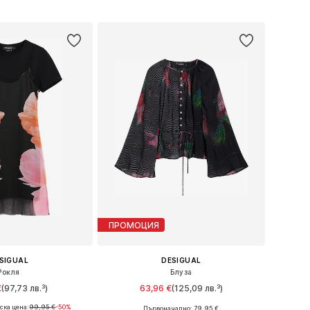
в кошницата
Добави в кошницата
ПРОМОЦИЯ
SIGUAL
DESIGUAL
Рокля
Блуза
€
(97,73 лв.³)
63,96 €
(125,09 лв.³)
ска цена:
99,95 €
-50%
Първоначално: 79,95 €