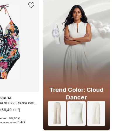
Trend Color: Cloud
Dancer
SIGUAL
Сутиен с триъгълни чашки Бански костюм
€
(68,40 лв.³)
ално: 69,95 €
мери: XS, S, M, L
-ниска цена:
31,47 €
в кошницата