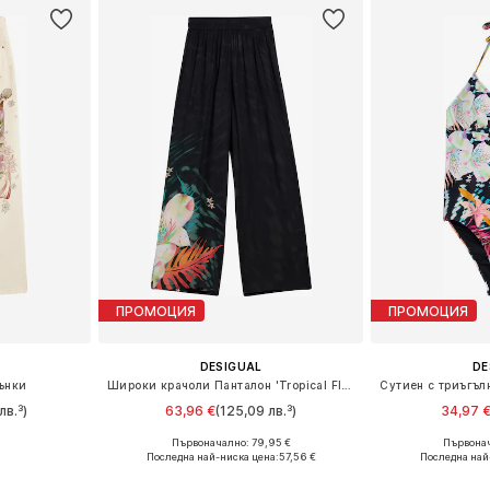
ПРОМОЦИЯ
ПРОМОЦИЯ
DESIGUAL
DE
ънки
Широки крачоли Панталон 'Tropical Fluid'
лв.³)
63,96 €
(125,09 лв.³)
34,97 
Първоначално: 79,95 €
Първонач
размери
Налични размери: 34, 36, 38, 40
Налични раз
Последна най-ниска цена:
57,56 €
Последна най
ицата
Добави в кошницата
Добави 