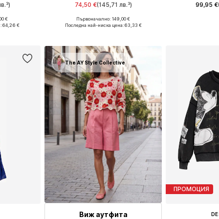
в.³)
74,50 €
(145,71 лв.³)
99,95 €
00 €
Първоначално: 149,00 €
6, 38, 42
Налични размери: 34, 36, 38, 40, 42
Налични 
:
64,26 €
Последна най-ниска цена:
63,33 €
ицата
Добави в кошницата
Добави 
The AY Style Collective
ПРОМОЦИЯ
Виж аутфита
DE