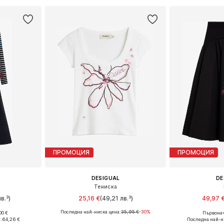
ПРОМОЦИЯ
ПРОМОЦИЯ
DESIGUAL
DE
Тениска
в.³)
25,16 €
(49,21 лв.³)
49,97 
Последна най-ниска цена:
35,95 €
-30%
00 €
Първонач
 38, 40, 42
Налични размери: XS, S, M, L, XL
Налични разме
:
64,26 €
Последна най-н