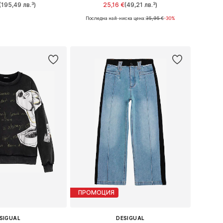
(195,49 лв.³)
25,16 €
(49,21 лв.³)
Последна най-ниска цена:
35,95 €
-30%
размери: XS-XL
Налични размери: XS, S, M, L, XL
в кошницата
Добави в кошницата
ПРОМОЦИЯ
SIGUAL
DESIGUAL