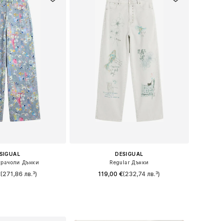
SIGUAL
DESIGUAL
рачоли Дънки
Regular Дънки
€
(271,86 лв.³)
119,00 €
(232,74 лв.³)
 в много размери
Предлага се в много размери
в кошницата
Добави в кошницата