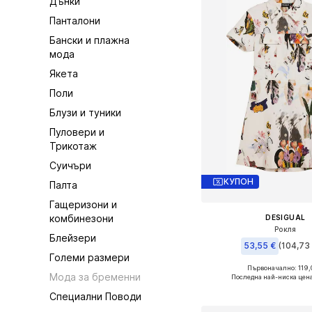
Дънки
Панталони
Бански и плажна
мода
Якета
Поли
Блузи и туники
Пуловери и
Трикотаж
Суичъри
КУПОН
Палта
Гащеризони и
комбинезони
DESIGUAL
Рокля
Блейзери
53,55 €
(104,73 
Големи размери
Първоначално: 119,
Налични размери: 34, 3
Мода за бременни
Последна най-ниска цена
Добави в кошн
Специални Поводи