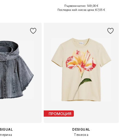
Първоначално: 149,00 €
: 34, 36, 38, 40, 42
Налични размери: 34, 36, 38, 40, 42
Последна най-ниска цена:
67,05 €
в кошницата
Добави в кошницата
ПРОМОЦИЯ
SIGUAL
DESIGUAL
лерина
Тениска