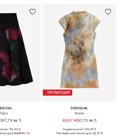
ПРОМОЦИЯ
SIGUAL
DESIGUAL
Пола
Рокля
€
(97,73 лв.³)
49,97 €
(97,73 лв.³)
ално: 99,95 €
Първоначално: 99,95 €
ри: 34, 36, 38, 40
Налични размери: 34, 36, 38, 40, 42
иска цена:
53,97 €
-7%
Последна най-ниска цена:
44,97 €