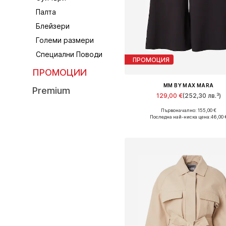
Палта
Блейзери
Големи размери
Специални Поводи
ПРОМОЦИЯ
ПРОМОЦИИ
MM BY MAX MARA
Premium
129,00 €
(252,30 лв.³)
Първоначално: 155,00 €
Налични размери: 34, 36, 3
Последна най-ниска цена:
46,00 
Добави в кошницат