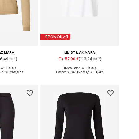
ПРОМОЦИЯ
AX MARA
MM BY MAX MARA
6,49 лв.³)
От 57,90 €
(113,24 лв.³)
о: 199,00 €
Първоначално: 119,00 €
мери: S, M
Налични размери: XS, S, M, L, XL
ка цена:
59,92 €
Последна най-ниска цена:
34,74 €
кошницата
Добави в кошницата