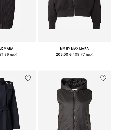
AX MARA
MM BY MAX MARA
81,39 лв.³)
209,00 €
(408,77 лв.³)
4, 36, 38, 40, 42
Налични размери: XS, S, M, L, XL
кошницата
Добави в кошницата