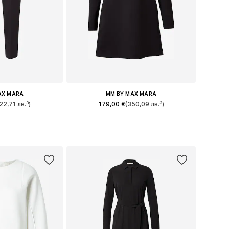
AX MARA
MM BY MAX MARA
22,71 лв.³)
179,00 €
(350,09 лв.³)
4, 36, 38, 40, 42
Налични размери: 34, 36, 38, 40, 42
кошницата
Добави в кошницата