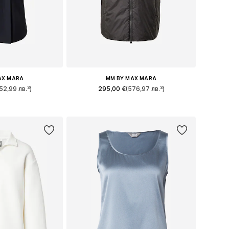
AX MARA
MM BY MAX MARA
52,99 лв.³)
295,00 €
(576,97 лв.³)
много размери
Предлага се в много размери
кошницата
Добави в кошницата