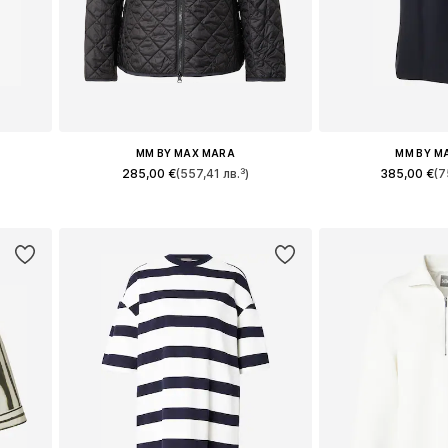
MM BY MAX MARA
MM BY M
285,00 €
(557,41 лв.³)
385,00 €
(7
 XL
Предлага се в много размери
Предлага се в 
а
Добави в кошницата
Добави в 