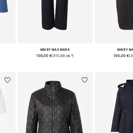
MM BY MAX MARA
MM BY M
159,00 €
(310,98 лв.³)
195,00 €
(3
 XL
Налични размери: 34, 36, 38, 40, 42
Налични размери: 3
а
Добави в кошницата
Добави в 