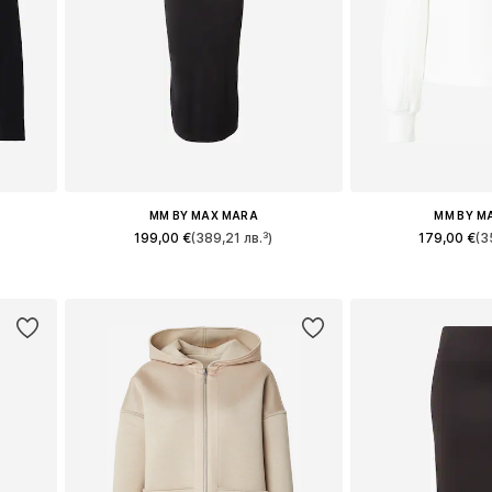
MM BY MAX MARA
MM BY M
199,00 €
(389,21 лв.³)
179,00 €
(3
, 42
Налични размери: 34, 36, 38, 40, 42
Налични размери:
а
Добави в кошницата
Добави в 