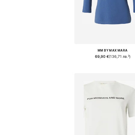
MM BY MAX MARA
69,90 €
(136,71 лв.³)
Налични размери: XS, S, M, L,
Добави в кошницат