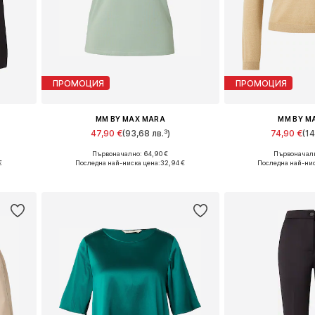
ПРОМОЦИЯ
ПРОМОЦИЯ
MM BY MAX MARA
MM BY M
47,90 €
(93,68 лв.³)
74,90 €
(14
Първоначално: 64,90 €
Първоначалн
8
Налични размери: XS, S, M
Налични раз
€
Последна най-ниска цена:
32,94 €
Последна най-нис
а
Добави в кошницата
Добави в 