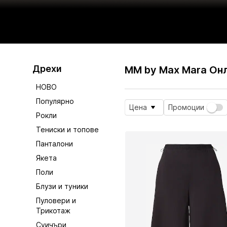
Дрехи
MM by Max Mara Он
НОВО
Популярно
Цена
Промоции
Рокли
Тениски и топове
Панталони
Якета
Поли
Блузи и туники
Пуловери и
Трикотаж
Суичъри