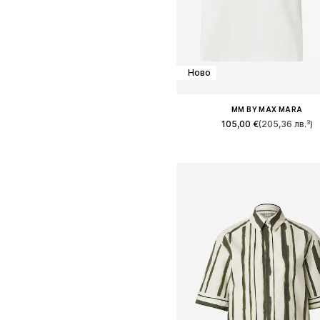
Ново
MM BY MAX MARA
105,00 €
(205,36 лв.³)
Налични размери: XS, S, M, L,
Добави в кошницат