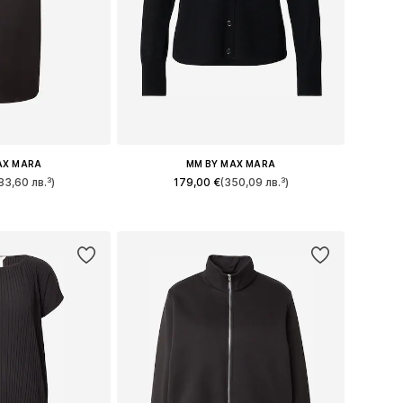
AX MARA
MM BY MAX MARA
83,60 лв.³)
179,00 €
(350,09 лв.³)
4, 36, 38, 40, 42
Налични размери: XS, S, M, L, XL
кошницата
Добави в кошницата