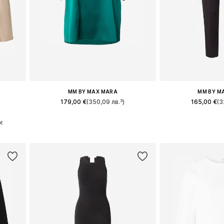
MM BY MAX MARA
MM BY M
179,00 €
(350,09 лв.³)
165,00 €
(3
Налични размери: XS, S, M, L, XL, XXL
Налични размери: 3
 €
а
Добави в кошницата
Добави в 