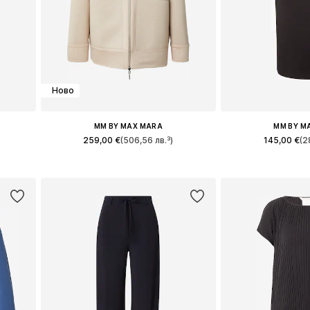
Ново
MM BY MAX MARA
MM BY M
259,00 €
(506,56 лв.³)
145,00 €
(2
, 42
Налични размери: XS, S, M, L, XL
Налични размери: 3
а
Добави в кошницата
Добави в 