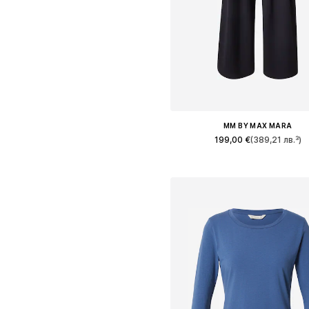
MM BY MAX MARA
199,00 €
(389,21 лв.³)
Налични размери: 34, 36, 38, 40
Добави в кошницат