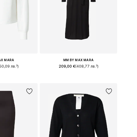
AX MARA
MM BY MAX MARA
50,09 лв.³)
209,00 €
(408,77 лв.³)
 XS, S, M, L, XL
Налични размери: 34, 36, 38, 40, 42
кошницата
Добави в кошницата