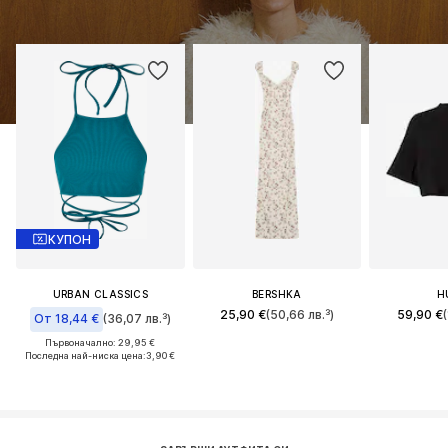
КУПОН
URBAN CLASSICS
BERSHKA
H
25,90 €
(50,66 лв.³)
59,90 €
(
От 18,44 €
(36,07 лв.³)
Първоначално: 29,95 €
Последна най-ниска цена:
3,90 €