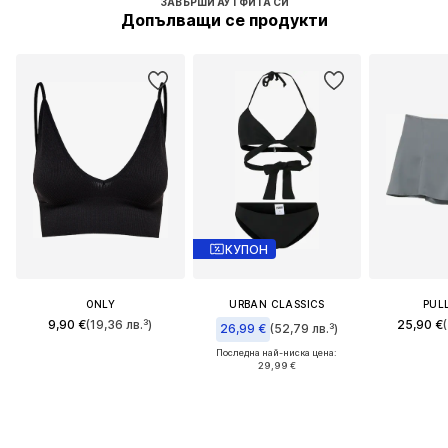
ЗАВЪРШИ АУТФИТА СИ
Допълващи се продукти
КУПОН
ONLY
URBAN CLASSICS
PUL
9,90 €
(19,36 лв.³)
25,90 €
26,99 €
(52,79 лв.³)
Последна най-ниска цена:
29,99 €