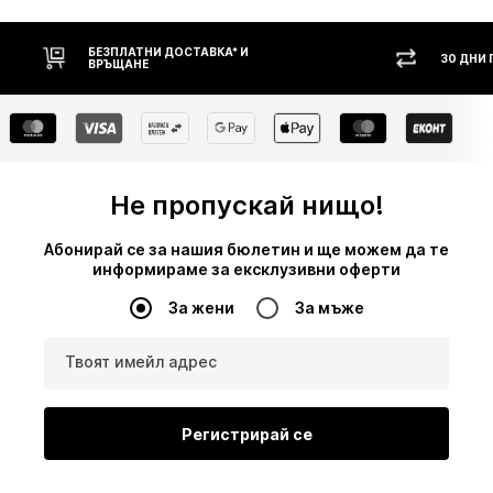
30 ДНИ ПРАВО НА ВРЪЩАНЕ
НАЛ
Не пропускай нищо!
Абонирай се за нашия бюлетин и ще можем да те
информираме за ексклузивни оферти
За жени
За мъже
Твоят имейл адрес
Регистрирай се