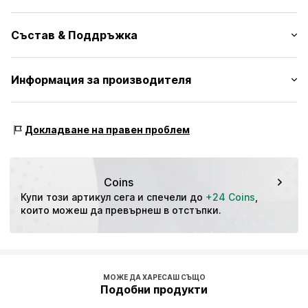
През врата
Дължина на ръкавите: Без ръкави
Квадратно деколте
Състав & Поддръжка
Дължина: Къса кройка
Гол гръб
Кройка: Оформяща фигурата кройка
№ на артикул
UCL4333003000001
Материал: 77% Полиестер - PES, 19% Вискоза, 4%
Информация за производителя
Таблица с размери
Еластан
TB International GmbH
Държава на произход: Китай
Dr.-Robert-Murjahn-Str. 7
Докладване на правен проблем
64372 Ober-Ramstadt
DE
info@tbint.de
Coins
Купи този артикул сега и спечели до 
+24 Coins
, 
които можеш да превърнеш в отстъпки.
МОЖЕ ДА ХАРЕСАШ СЪЩО
Подобни продукти