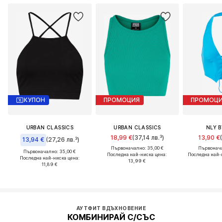
КУПОН
ПРОМОЦИЯ
ПРОМОЦ
URBAN CLASSICS
URBAN CLASSICS
NLY B
18,99 €
(37,14 лв.³)
13,90 €
13,94 €
(27,26 лв.³)
Първоначално: 35,00 €
Първонача
Първоначално: 35,00 €
Последна най-ниска цена:
Последна най-
Последна най-ниска цена:
13,99 €
11,89 €
АУТФИТ ВДЪХНОВЕНИЕ
КОМБИНИРАЙ С/СЪС