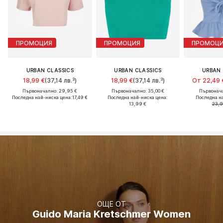
ПРОМОЦИЯ
ПРОМОЦИЯ
ПРОМОЦ
URBAN CLASSICS
URBAN CLASSICS
URBAN 
18,99 €
(37,14 лв.³)
18,99 €
(37,14 лв.³)
От 22,49 
Първоначално: 29,95 €
Първоначално: 35,00 €
Първонача
Последна най-ниска цена:
17,49 €
Последна най-ниска цена:
Последна н
13,99 €
23,9
ОЩЕ ОТ
Guido Maria Kretschmer Women