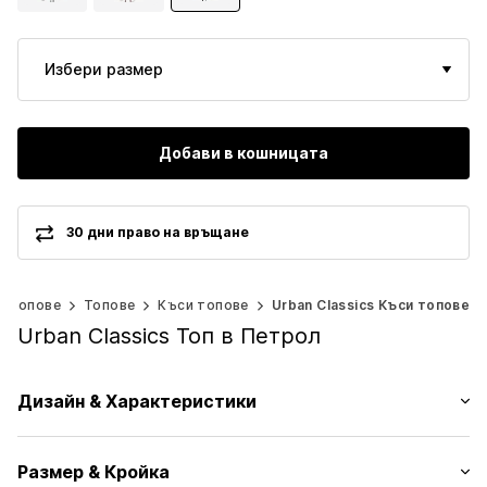
Избери размер
Добави в кошницата
30 дни право на връщане
и топове
Топове
Къси топове
Urban Classics Къси топове
Urban Classics Топ в Петрол
Дизайн & Характеристики
Един цвят
Размер & Кройка
Жарсе