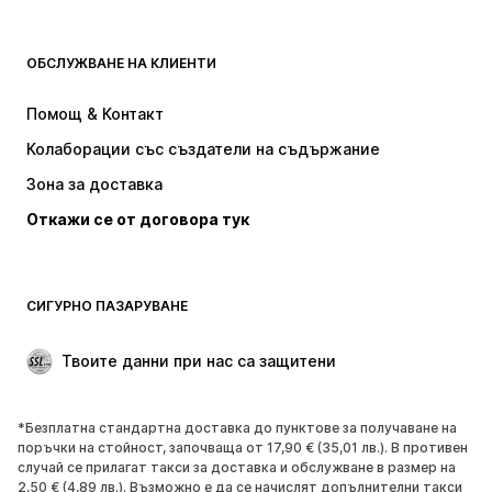
ДРЕХИ
ОБСЛУЖВАНЕ НА КЛИЕНТИ
НОВО
Популярно
Рокли
Дънки
Помощ & Контакт
Тениски и топове
Панталони
Колаборации със създатели на съдържание
Якета
Пуловери и Трикотаж
Зона за доставка
Бельо
Блузи и туники
Откажи се от договора тук
Палта
Поли
Бански и плажна мода
Суичъри
Блейзери
Гащеризони и комбинезони
СИГУРНО ПАЗАРУВАНЕ
Големи размери
Мода за бременни
Специални Поводи
ЕКСКЛУЗИВНО
Твоите данни при нас са защитени
Рециклиране
*Безплатна стандартна доставка до пунктове за получаване на
ОБУВКИ
поръчки на стойност, започваща от 17,90 € (35,01 лв.). В противен
случай се прилагат такси за доставка и обслужване в размер на
НОВО
Популярно
2,50 € (4,89 лв.). Възможно е да се начислят допълнителни такси