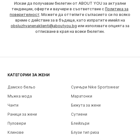
Искам да получавам бюлетин от ABOUT YOU за актуални
тенденции, оферти и ваучери в съответствие с
Политика за
поверителност
. Можете да оттеглите съгласието си по всяко
време с действие за в бъдеще, като изпратите имейл на
obsluzhvanenaklienti@aboutyou.bg
или използвате опцията за
отписване в края на всеки бюлетин.
КАТЕГОРИИ ЗА ЖЕНИ
Дамско бельо
Суичъри Nike Sportswear
Мъжка мода
Маратонки
Чанти
Бижута за жени
Раници за жени
Сутиени
Пуловери
Блейзъри
Клинове
Блузи тип риза