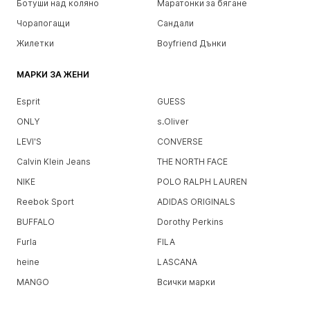
Ботуши над коляно
Маратонки за бягане
Чорапогащи
Сандали
Жилетки
Boyfriend Дънки
МАРКИ ЗА ЖЕНИ
Esprit
GUESS
ONLY
s.Oliver
LEVI'S
CONVERSE
Calvin Klein Jeans
THE NORTH FACE
NIKE
POLO RALPH LAUREN
Reebok Sport
ADIDAS ORIGINALS
BUFFALO
Dorothy Perkins
Furla
FILA
heine
LASCANA
MANGO
Всички марки