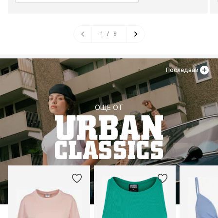
1
/
9
Последвай
ОЩЕ ОТ