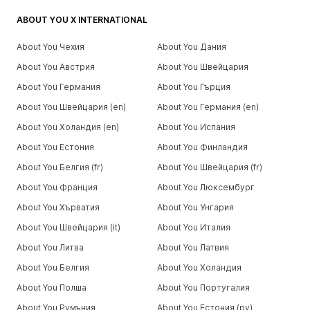
ABOUT YOU X INTERNATIONAL
About You Чехия
About You Дания
About You Австрия
About You Швейцария
About You Германия
About You Гърция
About You Швейцария (en)
About You Германия (en)
About You Холандия (en)
About You Испания
About You Естония
About You Финландия
About You Белгия (fr)
About You Швейцария (fr)
About You Франция
About You Люксембург
About You Хърватия
About You Унгария
About You Швейцария (it)
About You Италия
About You Литва
About You Латвия
About You Белгия
About You Холандия
About You Полша
About You Португалия
About You Румъния
About You Естония (ру)