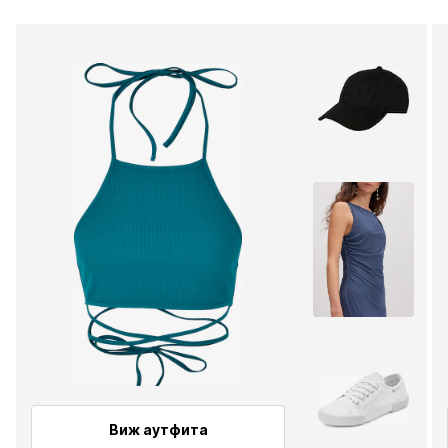
Виж аутфита