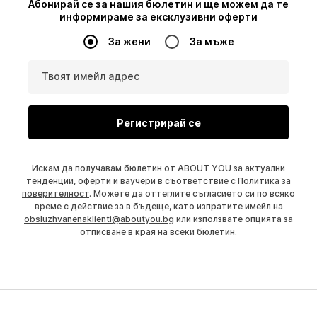
Абонирай се за нашия бюлетин и ще можем да те
информираме за ексклузивни оферти
За жени
За мъже
Твоят имейл адрес
Регистрирай се
Искам да получавам бюлетин от ABOUT YOU за актуални
тенденции, оферти и ваучери в съответствие с
Политика за
поверителност
. Можете да оттеглите съгласието си по всяко
време с действие за в бъдеще, като изпратите имейл на
obsluzhvanenaklienti@aboutyou.bg
или използвате опцията за
отписване в края на всеки бюлетин.