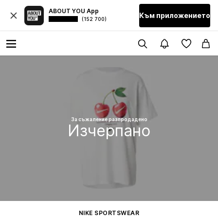
ABOUT YOU App
Към приложението
(152 700)
За съжаление разпродадено
Изчерпано
NIKE SPORTSWEAR