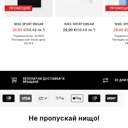
ПРОМОЦИЯ
ПРОМОЦ
NIKE SPORTSWEAR
NIKE SPORTSWEAR
NIKE S
29,90 €
(58,48 лв.³)
29,90 €
(58,48 лв.³)
28,90 €
Първоначално: 34,90 €
Първонача
Последна най-ниска цена:
Последна н
26,01 €
24
БЕЗПЛАТНИ ДОСТАВКА* И
30 ДНИ
ВРЪЩАНЕ
Не пропускай нищо!