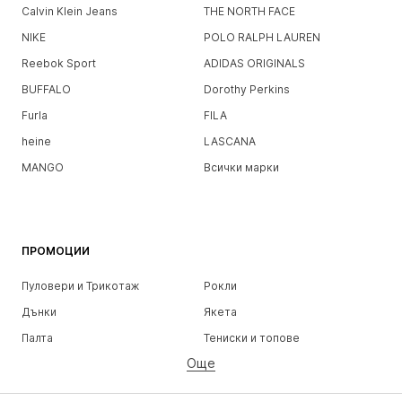
Calvin Klein Jeans
THE NORTH FACE
NIKE
POLO RALPH LAUREN
Reebok Sport
ADIDAS ORIGINALS
BUFFALO
Dorothy Perkins
Furla
FILA
heine
LASCANA
MANGO
Всички марки
ПРОМОЦИИ
Пуловери и Трикотаж
Рокли
Дънки
Якета
Палта
Тениски и топове
Още
Панталони
Бельо
Поли
Блузи и туники