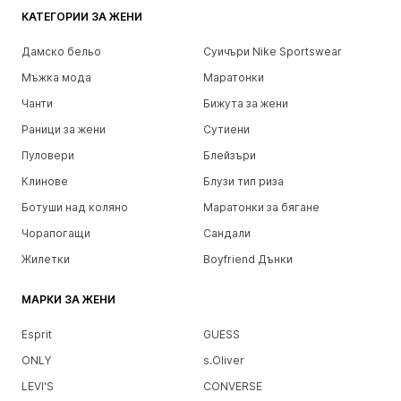
КАТЕГОРИИ ЗА ЖЕНИ
Дамско бельо
Суичъри Nike Sportswear
Мъжка мода
Маратонки
Чанти
Бижута за жени
Раници за жени
Сутиени
Пуловери
Блейзъри
Клинове
Блузи тип риза
Ботуши над коляно
Маратонки за бягане
Чорапогащи
Сандали
Жилетки
Boyfriend Дънки
МАРКИ ЗА ЖЕНИ
Esprit
GUESS
ONLY
s.Oliver
LEVI'S
CONVERSE