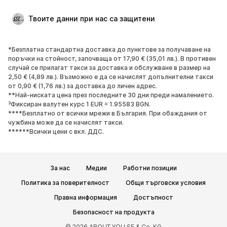
Специални Поводи
ЕКСКЛУЗИВНО
Твоите данни при нас са защитени
Рециклиране
*Безплатна стандартна доставка до пунктове за получаване на
ОБУВКИ
поръчки на стойност, започваща от 17,90 € (35,01 лв.). В противен
случай се прилагат такси за доставка и обслужване в размер на
НОВО
Популярно
2,50 € (4,89 лв.). Възможно е да се начислят допълнителни такси
от 0,90 € (1,76 лв.) за доставка до личен адрес.
Маратонки
Боти
**Най-ниската цена през последните 30 дни преди намалението.
Обувки с висок ток
Ботуши
³Фиксиран валутен курс 1 EUR = 1.95583 BGN.
****Безплатно от всички мрежи в България. При обаждания от
Сандали
Ниски обувки
чужбина може да се начислят такси.
Спортни обувки
Балерини
******Всички цени с вкл. ДДС.
Чехли
Домашни пантофи
ЕКСКЛУЗИВНО
За нас
Медии
Работни позиции
СПОРТ
Политика за поверителност
Общи търговски условия
Правна информация
Достъпност
Спортно облекло
Видове спорт
Безопасност на продукта
Спортни обувки
Спортни чанти
© 2026 ABOUT YOU SE & Co. KG