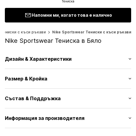
Тениска
Напомни ми, когато това е налично
Тениски с къси ръкави
Nike Sportswear Тениски с къси ръкави
Nike Sportswear Тениска в Бяло
Дизайн & Характеристики
Принт мотиви
Размер & Кройка
Жарсе
Обло деколте
Дължина на ръкавите: Къс ръкав
Машинен подгъв
Състав & Поддръжка
Дължина: Нормална дължина
Яка от ластична плетка
Кройка: Нормална форма
Мек допир
Моделът е висок 1.77m и носи размер S (Международен)
Материал: 100% Памук
Информация за производителя
Принт на марка
Таблица с размери
Държава на произход: Турция
№ на артикул
NIKE Retail B.V.
NIS9bw0001000002
Пране на 30 °C