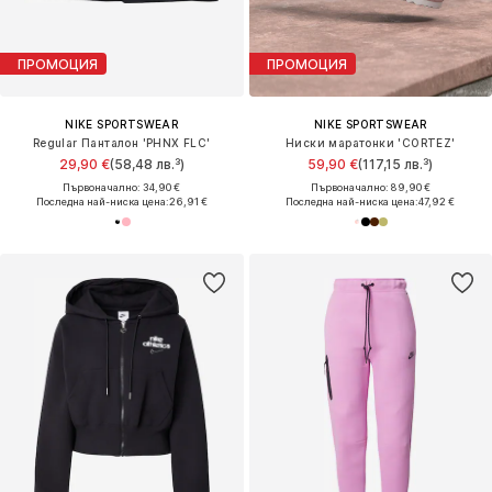
ПРОМОЦИЯ
ПРОМОЦИЯ
NIKE SPORTSWEAR
NIKE SPORTSWEAR
Regular Панталон 'PHNX FLC'
Ниски маратонки 'CORTEZ'
29,90 €
(58,48 лв.³)
59,90 €
(117,15 лв.³)
Първоначално: 34,90 €
Първоначално: 89,90 €
Последна най-ниска цена:
26,91 €
Последна най-ниска цена:
47,92 €