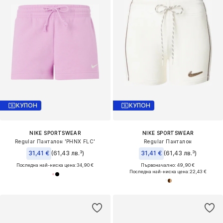
КУПОН
КУПОН
NIKE SPORTSWEAR
NIKE SPORTSWEAR
Regular Панталон 'PHNX FLC'
Regular Панталон
31,41 €
(61,43 лв.³)
31,41 €
(61,43 лв.³)
Последна най-ниска цена:
34,90 €
Първоначално: 49,90 €
Последна най-ниска цена:
22,43 €