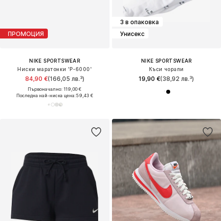
3 в опаковка
ПРОМОЦИЯ
Унисекс
NIKE SPORTSWEAR
NIKE SPORTSWEAR
Ниски маратонки 'P-6000'
Къси чорапи
84,90 €
(166,05 лв.³)
19,90 €
(38,92 лв.³)
Първоначално: 119,00 €
Последна най-ниска цена:
59,43 €