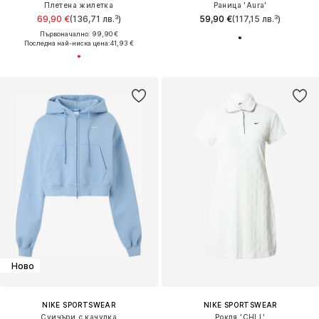
Плетена жилетка
Раница 'Aura'
69,90 €
(136,71 лв.³)
59,90 €
(117,15 лв.³)
Първоначално: 99,90 €
Последна най-ниска цена:
41,93 €
Ново
NIKE SPORTSWEAR
NIKE SPORTSWEAR
Суичъри с качулка
Рокля 'CHLL'