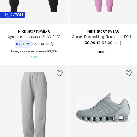
КУПОН
NIKE SPORTSWEAR
NIKE SPORTSWEAR
Суичъри с качулка 'PHNX FLC'
Дънки Tapered Leg Панталон 'TCH FLC'
99,90 €
(195,39 лв.³)
62,91 €
(123,04 лв.³)
Последна най-ниска цена:
69,90 €
+
1