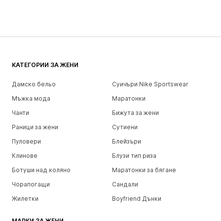
КАТЕГОРИИ ЗА ЖЕНИ
Дамско бельо
Суичъри Nike Sportswear
Мъжка мода
Маратонки
Чанти
Бижута за жени
Раници за жени
Сутиени
Пуловери
Блейзъри
Клинове
Блузи тип риза
Ботуши над коляно
Маратонки за бягане
Чорапогащи
Сандали
Жилетки
Boyfriend Дънки
МАРКИ ЗА ЖЕНИ