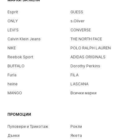
Esprit
GUESS
ONLY
s.Oliver
LEVI'S
CONVERSE
Calvin Klein Jeans
THE NORTH FACE
NIKE
POLO RALPH LAUREN
Reebok Sport
ADIDAS ORIGINALS
BUFFALO
Dorothy Perkins
Furla
FILA
heine
LASCANA
MANGO
Всички марки
ПРОМОЦИИ
Пуловери и Трикотаж
Рокли
Дънки
Якета