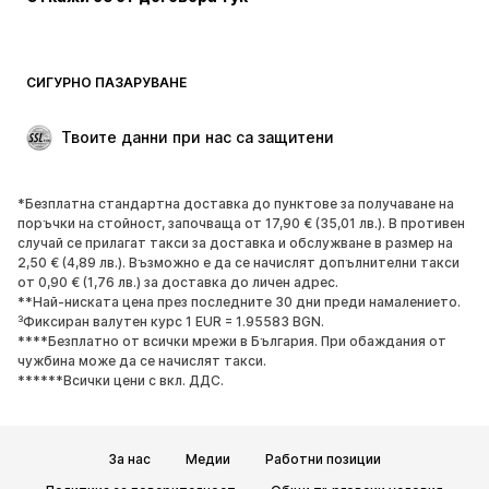
Палта
Поли
Бански и плажна мода
Суичъри
Блейзери
Гащеризони и комбинезони
СИГУРНО ПАЗАРУВАНЕ
Големи размери
Мода за бременни
Специални Поводи
ЕКСКЛУЗИВНО
Твоите данни при нас са защитени
Рециклиране
*Безплатна стандартна доставка до пунктове за получаване на
ОБУВКИ
поръчки на стойност, започваща от 17,90 € (35,01 лв.). В противен
случай се прилагат такси за доставка и обслужване в размер на
НОВО
Популярно
2,50 € (4,89 лв.). Възможно е да се начислят допълнителни такси
от 0,90 € (1,76 лв.) за доставка до личен адрес.
Маратонки
Боти
**Най-ниската цена през последните 30 дни преди намалението.
Обувки с висок ток
Ботуши
³Фиксиран валутен курс 1 EUR = 1.95583 BGN.
****Безплатно от всички мрежи в България. При обаждания от
Сандали
Ниски обувки
чужбина може да се начислят такси.
Спортни обувки
Балерини
******Всички цени с вкл. ДДС.
Чехли
Домашни пантофи
ЕКСКЛУЗИВНО
За нас
Медии
Работни позиции