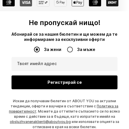
Не пропускай нищо!
Абонирай се за нашия бюлетин и ще можем да те
информираме за ексклузивни оферти
За жени
За мъже
Твоят имейл адрес
Регистрирай се
Искам да получавам бюлетин от ABOUT YOU за актуални
тенденции, оферти и ваучери в съответствие с
Политика за
поверителност
. Можете да оттеглите съгласието си по всяко
време с действие за в бъдеще, като изпратите имейл на
obsluzhvanenaklienti@aboutyou.bg
или използвате опцията за
отписване в края на всеки бюлетин.