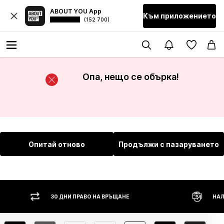
ABOUT YOU App
Към приложението
(152 700)
Опа, нещо се обърка!
Опитай отново
Продължи с пазаруването
30 ДНИ ПРАВО НА ВРЪЩАНЕ
НАЛ