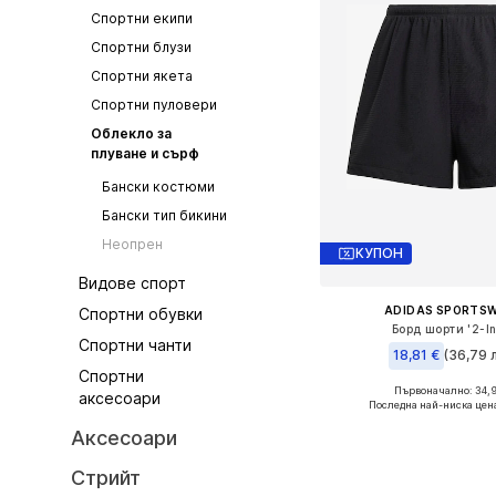
Спортни екипи
Спортни блузи
Спортни якета
Спортни пуловери
Облекло за
плуване и сърф
Бански костюми
Бански тип бикини
Неопрен
КУПОН
Видове спорт
ADIDAS SPORTS
Спортни обувки
Борд шорти '2-I
Спортни чанти
18,81 €
(36,79 л
Спортни
Първоначално: 34,
аксесоари
Налични размери: XXXS-X
Последна най-ниска цен
Добави в кошн
Аксесоари
Стрийт