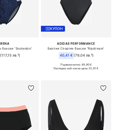
КУПОН
ARENA
ADIDAS PERFORMANCE
 бански 'Snakeskin'
Бюстие Спортен бански 'Ripstream'
€
(117,15 лв.³)
40,41 €
(79,04 лв.³)
Първоначално: 49,90 €
и: XS, M, L, XL, XXL
Налични размери: S, S, M, M, L
Последна най-ниска цена:
35,91 €
в кошницата
Добави в кошницата