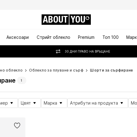
ABOUT
YOU
Аксесоари
Стрийт облекло
Premium
Топ 100
Марк
30 ДНИ ПРАВО НА ВРЪЩАНЕ
но облекло
Облекло за плуване и сърф
Шорти за сърфиране
иране
1
змер
Цвят
Марка
Атрибути на продукта
Мо