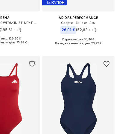
КУПОН
ARENA
ADIDAS PERFORMANCE
Спортен бански 'POWERSKIN ST NEXT OB'
Спортен бански 'Ess'
(185,61 лв.³)
26,91 €
(52,63 лв.³)
ално: 129,90 €
Първоначално: 34,90 €
 в много размери
Налични размери: S, M, M, L, XL
-ниска цена:
75,92 €
Последна най-ниска цена:
23,72 €
в кошницата
Добави в кошницата