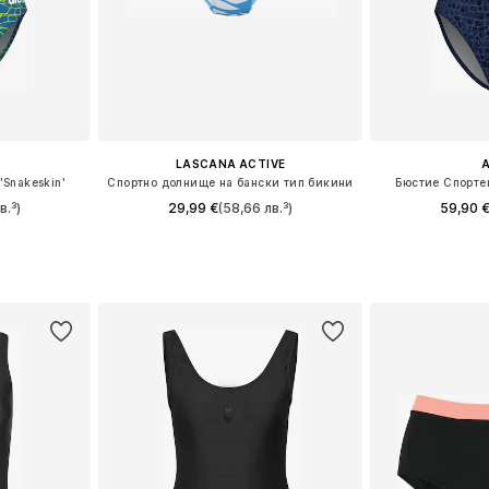
LASCANA ACTIVE
'Snakeskin'
Спортно долнище на бански тип бикини
Бюстие Спортен
в.³)
29,99 €
(58,66 лв.³)
59,90 
, XL, XXL
Налични размери: XS, S, M, L, XL
Налични размер
ицата
Добави в кошницата
Добави 