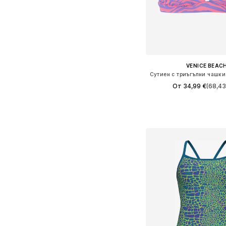
VENICE BEAC
От 34,99 €
(68,43
Предлага се в много 
Добави в кошн