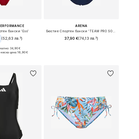
PERFORMANCE
ARENA
тен бански 'Ess'
Бюстие Спортен бански 'TEAM PRO SOLID'
€
(52,63 лв.³)
37,90 €
(74,13 лв.³)
ално: 34,90 €
Предлага се в много размери
мери: S, M, L, L
-ниска цена:
16,90 €
Добави в кошницата
в кошницата