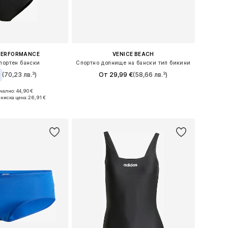
PERFORMANCE
VENICE BEACH
портен бански
Спортно долнище на бански тип бикини
€
(70,23 лв.³)
От 29,99 €
(58,66 лв.³)
+
1
ално: 44,90 €
Предлага се в много размери
и: M, M, L, XL, XXL
-ниска цена:
26,91 €
Добави в кошницата
в кошницата