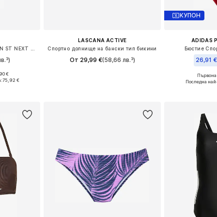
КУПОН
LASCANA ACTIVE
ADIDAS 
Спортен бански 'POWERSKIN ST NEXT OB'
Спортно долнище на бански тип бикини
Бюстие Спор
в.³)
От 29,99 €
(58,66 лв.³)
26,91 
90 €
Първонач
размери
Предлага се в много размери
Налични раз
:
75,92 €
Последна най
ицата
Добави в кошницата
Добави 