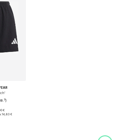
WEAR
nch'
в.³)
90 €
XS, XL-XXL
а:
14,63 €
ицата