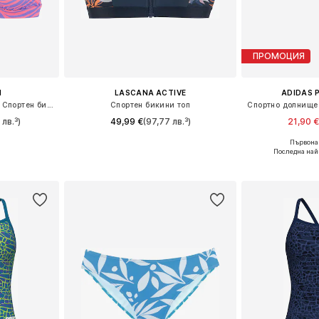
ПРОМОЦИЯ
H
LASCANA ACTIVE
ADIDAS 
Сутиен с триъгълни чашки Спортен бикини топ
Спортен бикини топ
 лв.³)
49,99 €
(97,77 лв.³)
21,90 
Първонач
размери
Налични размери: 75, 80, 85
Налични раз
Последна най
ицата
Добави в кошницата
Добави 