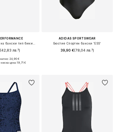
PERFORMANCE
ADIDAS SPORTSWEAR
Спортно долнище на бански тип бикини 'ADIZERO'
Бюстие Спортен бански 'ESS'
€
(42,83 лв.³)
39,90 €
(78,04 лв.³)
ално: 24,90 €
мери: XS, S, M, L
Налични размери: XS, S, M, L
-ниска цена:
19,71 €
в кошницата
Добави в кошницата