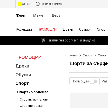
Outlet
Контакт & Помощ
Жени
Мъже
Деца
Колекции
ПРОМОЦИИ
Дрехи
Обувки
Спорт
БЕЗПЛАТНИ ДОСТАВКА* И ВРЪЩАНЕ
Жени
Спорт
Спорт
ПРОМОЦИИ
Шорти за сърф
Дрехи
Обувки
Промоции
Ра
Спорт
Спортно облекло
Спортни панталони
Спортно бельо