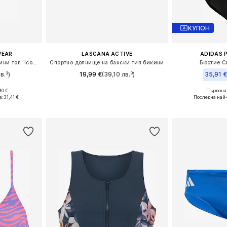
КУПОН
WEAR
LASCANA ACTIVE
ADIDAS 
Сутиен бандо Спортен бикини топ 'Iconisea'
Спортно долнище на бански тип бикини
Бюстие С
в.³)
19,99 €
(39,10 лв.³)
35,91 
90 €
Първонач
Предлага се в много размери
5, 75, 80
Налични размер
а:
31,41 €
Последна най
Добави в кошницата
ицата
Добави 