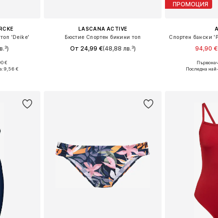
ПРОМОЦИЯ
ERCKE
LASCANA ACTIVE
топ 'Deike'
Бюстие Спортен бикини топ
в.³)
От 24,99 €
(48,88 лв.³)
94,90 €
90 €
Първонач
 75, 75
Предлага се в много размери
Предлага се
а:
9,56 €
Последна най
ицата
Добави в кошницата
Добави 