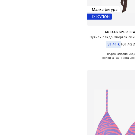
Малка фигура
КУПОН
ADIDAS SPORTS
31,41 €
(61,43 л
Първоначално: 39,
Налични размери: 70, 7
Последна най-ниска цен
Добави в кошн