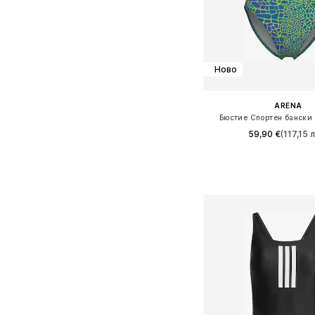
Ново
ARENA
Бюстие Спортен бански 
59,90 €
(117,15 л
Налични размери: M, L
Добави в кошн