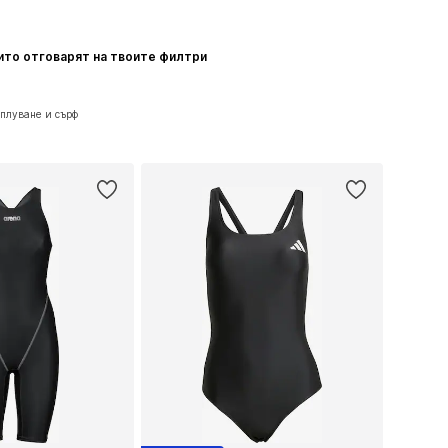
ито отговарят на твоите филтри
плуване и сърф