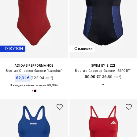
КУПОН
С извивки
ADIDAS PERFORMANCE
SWIM BY ZIZZI
Бюстие Спортен бански 'Lanelux'
Бюстие Спортен бански 'SSPORT'
69,99 €
(136,89 лв.³)
62,91 €
(123,04 лв.³)
Последна най-ниска цена:
69,90 €