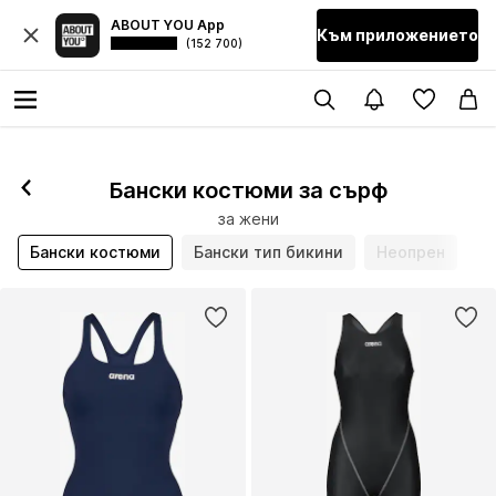
ABOUT YOU App
Към приложението
(152 700)
Бански костюми за сърф
за жени
Бански костюми
Бански тип бикини
Неопрен