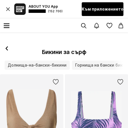
ABOUT YOU App
Към приложението
(152 700)
Бикини за сърф
Долнища-на-бански-бикини
Горнища на бански бикин