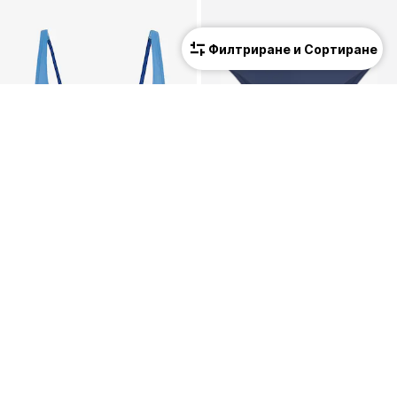
Филтриране и Сортиране
LASCANA ACTIVE
LASCANA ACTIVE
T-shirt сутиен Спортен бикини топ
Спортно долнище на бански тип бикини
44,99 €
(87,99 лв.³)
24,99 €
(48,88 лв.³)