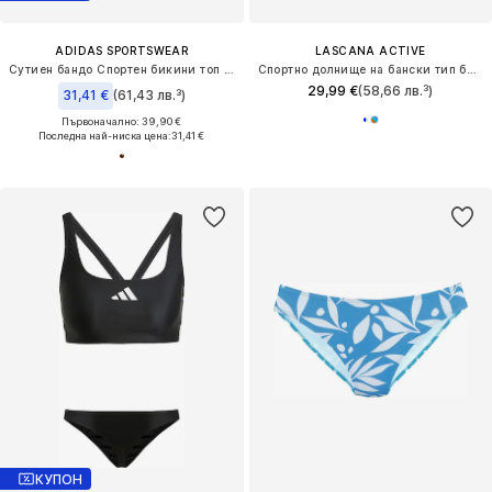
ADIDAS SPORTSWEAR
LASCANA ACTIVE
Сутиен бандо Спортен бикини топ 'Iconisea'
Спортно долнище на бански тип бикини
29,99 €
(58,66 лв.³)
31,41 €
(61,43 лв.³)
Първоначално: 39,90 €
Последна най-ниска цена:
31,41 €
КУПОН