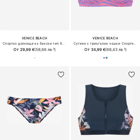
VENICE BEACH
VENICE BEACH
Спортно долнище на бански тип бикини
Сутиен с триъгълни чашки Спортен бикини топ
От 29,99 €
(58,66 лв.³)
От 34,99 €
(68,43 лв.³)