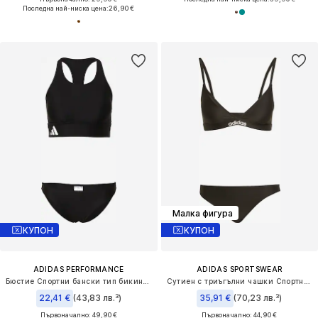
Последна най-ниска цена:
26,90 €
Малка фигура
КУПОН
КУПОН
ADIDAS PERFORMANCE
ADIDAS SPORTSWEAR
Бюстие Спортни бански тип бикини 'Branded Beach'
Сутиен с триъгълни чашки Спортни бански тип бикини 'Ess'
22,41 €
(43,83 лв.³)
35,91 €
(70,23 лв.³)
Първоначално: 49,90 €
Първоначално: 44,90 €