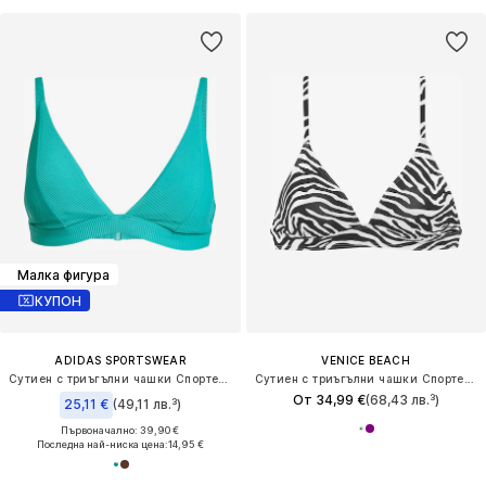
Малка фигура
КУПОН
ADIDAS SPORTSWEAR
VENICE BEACH
Сутиен с триъгълни чашки Спортен бикини топ 'ICONISEA'
Сутиен с триъгълни чашки Спортен бикини топ
От 34,99 €
(68,43 лв.³)
25,11 €
(49,11 лв.³)
Първоначално: 39,90 €
Последна най-ниска цена:
14,95 €