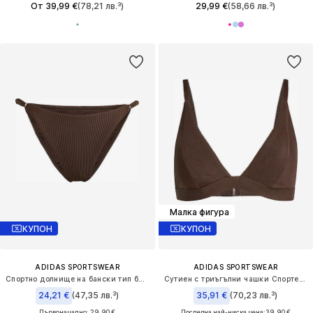
От 39,99 €
(78,21 лв.³)
29,99 €
(58,66 лв.³)
Малка фигура
КУПОН
КУПОН
ADIDAS SPORTSWEAR
ADIDAS SPORTSWEAR
Спортно долнище на бански тип бикини 'Iconisea'
Сутиен с триъгълни чашки Спортен бикини топ 'Iconisea'
24,21 €
(47,35 лв.³)
35,91 €
(70,23 лв.³)
Първоначално: 29,90 €
Последна най-ниска цена:
39,90 €