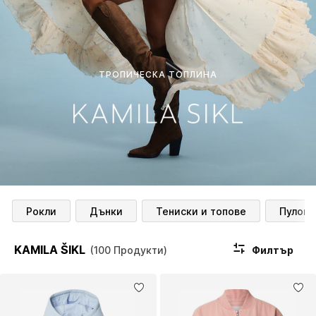
ТРОПИЧЕСКА ТОПЛИНА
Рокли
Дънки
Тениски и топове
Пулове
KAMILA ŠIKL
Филтър
(100 Продукти)