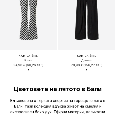
KAMILA ŠIKL
KAMILA ŠIKL
Клин
Дънки
34,90 €
(68,26 лв.³)
79,90 €
(156,27 лв.³)
Цветовете на лятото в Бали
Вдъхновена от ярката енергия на горещото лято в
Бали, тази колекция вдъхва живот на смелия и
експресивен бохо дух. Ефирни материи, деликатни