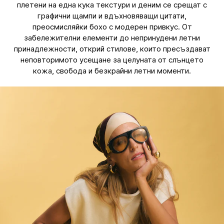
плетени на една кука текстури и деним се срещат с
графични щампи и вдъхновяващи цитати,
преосмисляйки бохо с модерен привкус. От
забележителни елементи до непринудени летни
принадлежности, открий стилове, които пресъздават
неповторимото усещане за целуната от слънцето
кожа, свобода и безкрайни летни моменти.