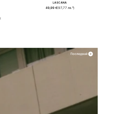
LASCANA
49,99 €
(97,77 лв.³)
 XL
Налични размери: 36, 38
€
а
Добави в кошницата
Последвай