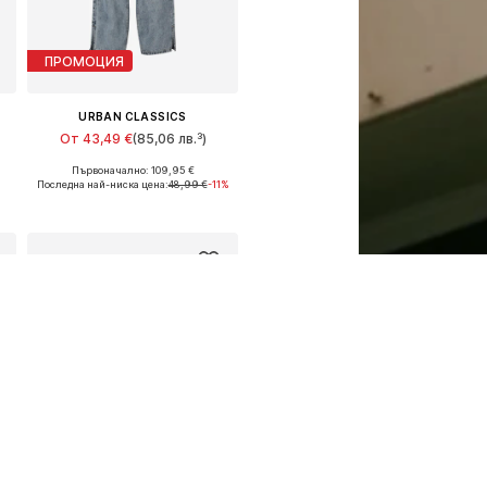
ПРОМОЦИЯ
URBAN CLASSICS
От 43,49 €
(85,06 лв.³)
Първоначално: 109,95 €
Предлага се в много размери
Последна най-ниска цена:
48,99 €
-11%
Добави в кошницата
КУПОН