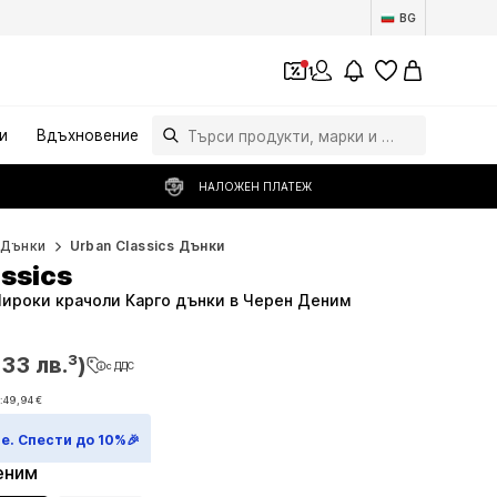
BG
1
и
Вдъхновение
НАЛОЖЕН ПЛАТЕЖ
Дънки
Urban Classics Дънки
ssics
 Широки крачоли Карго дънки в Черен Деним
,33 лв.³)
с ДДС
,33 лв.³)
с ДДС
:
49,94 €
:
49,94 €
е. Спести до 10%🎉
еним