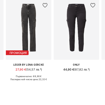
ПРОМОЦИЯ
LEGER BY LENA GERCKE
ONLY
27,90 €
(54,57 лв.³)
44,90 €
(87,82 лв.³)
Първоначално: 69,90 €
28, 29, 30, 31, 36
Налични размери: 25-26, 27-28, 29-30, 30-31
Предлага се в много размери
Последна най-ниска цена:
22,32 €
Добави в кошницата
Добави в кошницата