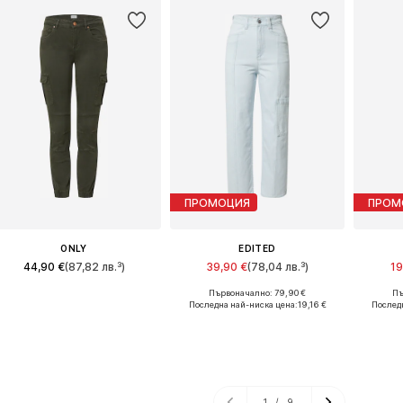
ПРОМОЦИЯ
ПРОМ
ONLY
EDITED
44,90 €
(87,82 лв.³)
39,90 €
(78,04 лв.³)
19
Първоначално: 79,90 €
Пъ
Предлага се в много размери
Налични размери: 27-28, 29, 32-33
Предла
Последна най-ниска цена:
19,16 €
Последн
Добави в кошницата
Добави в кошницата
Доба
1
/
9