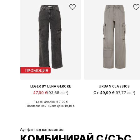
ПРОМОЦИЯ
LEGER BY LENA GERCKE
URBAN CLASSICS
47,90 €
(93,68 лв.³)
От 49,99 €
(97,77 лв.³)
Първоначално: 69,90 €
Налични размери: 25-26, 27-28, 29
Налични размери: 26, 
Последна най-ниска цена:
19,16 €
Добави в кошницата
Добави в кошницата
Аутфит вдъхновение
КОМБИНИРАЙ С/СЪС