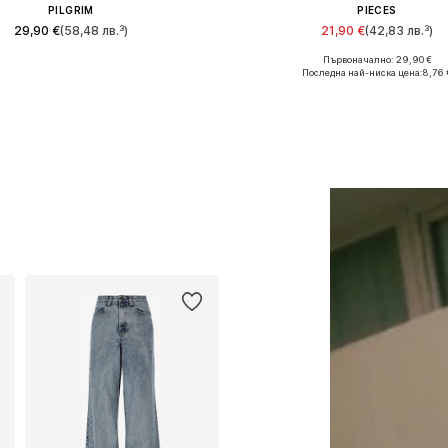
PILGRIM
PIECES
29,90 €
(58,48 лв.³)
21,90 €
(42,83 лв.³)
Първоначално: 29,90 €
Налични размери: One Size
Налични размери: XS, S, M, L,
Последна най-ниска цена:
8,76 
Добави в кошницата
Добави в кошницат