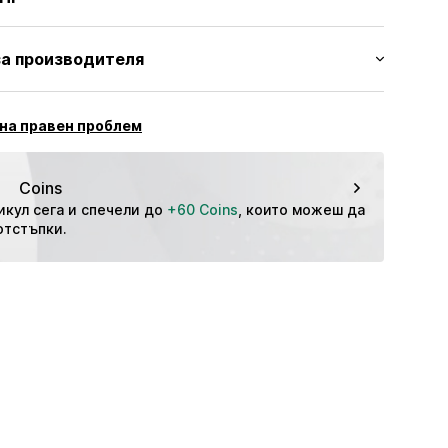
ията: Средна талия
L5344001000001
олиестер - PES, 2% Еластан
а производителя
мери
изход: Пакистан
l GmbH
hn-Str. 7
на правен проблем
stadt
Coins
икул сега и спечели до 
+60 Coins
, които можеш да 
отстъпки.