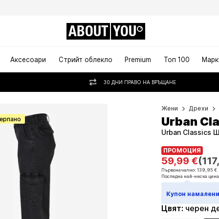
ABOUT
YOU
Аксесоари
Стрийт облекло
Premium
Топ 100
Марк
30 ДНИ ПРАВО НА ВРЪЩАНЕ
Жени
Дрехи
Urban Cla
черпано
Urban Classics
ПРОМОЦИЯ
ПРОМОЦИЯ
59,99 €
(117
59,99 €
(117
Първоначално: 139,95 €
Последна най-ниска цена
Първоначално: 139,95 €
Последна най-ниска цена
Купон намалени
Цвят
:
черен д