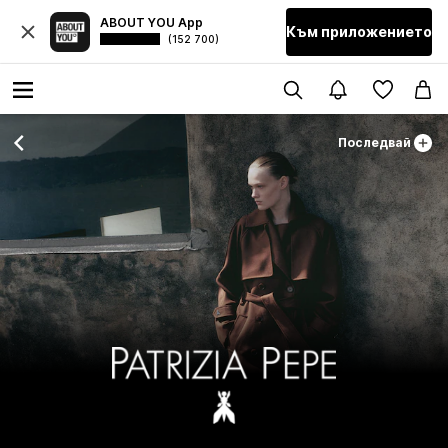
ABOUT YOU App
Към приложението
(152 700)
Последвай