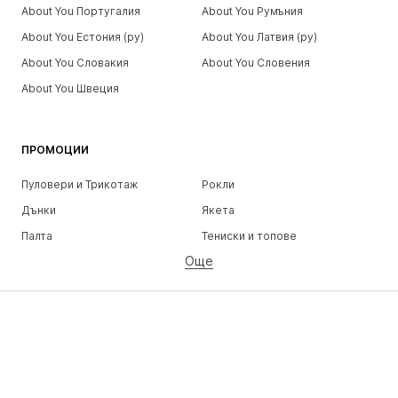
About You Португалия
About You Румъния
About You Естония (ру)
About You Латвия (ру)
About You Словакия
About You Словения
About You Швеция
ПРОМОЦИИ
Пуловери и Трикотаж
Рокли
Дънки
Якета
Палта
Тениски и топове
Още
Панталони
Бельо
Поли
Блузи и туники
Суичъри
Блейзери
Бански и плажна мода
Гащеризони и комбинезони
Големи размери
Мода за бременни
Обувки
Спорт