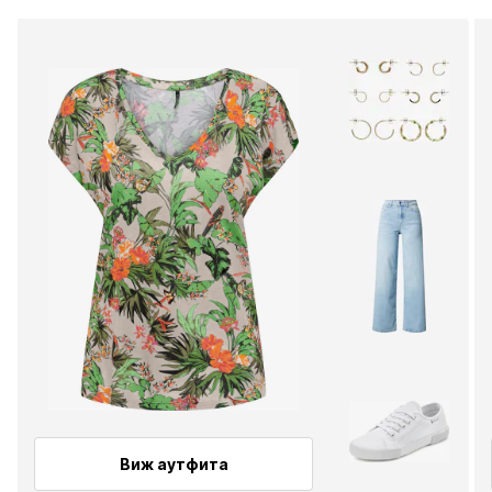
Виж аутфита