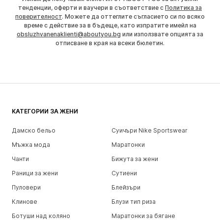
тенденции, оферти и ваучери в съответствие с
Политика за
поверителност
. Можете да оттеглите съгласието си по всяко
време с действие за в бъдеще, като изпратите имейл на
obsluzhvanenaklienti@aboutyou.bg
или използвате опцията за
отписване в края на всеки бюлетин.
КАТЕГОРИИ ЗА ЖЕНИ
Дамско бельо
Суичъри Nike Sportswear
Мъжка мода
Маратонки
Чанти
Бижута за жени
Раници за жени
Сутиени
Пуловери
Блейзъри
Клинове
Блузи тип риза
Ботуши над коляно
Маратонки за бягане