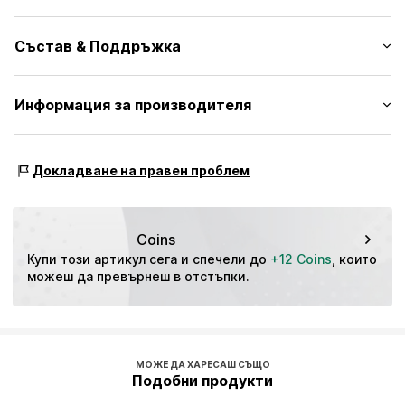
V-образно деколте
Дължина на ръкавите: Къс ръкав
Машинен подгъв
Състав & Поддръжка
Дължина: Нормална дължина
Скосени ръкави
Кройка: Нормална форма
Яка от ластична плетка
Материал: 100% Вискоза
Информация за производителя
Прав подгъв
Таблица с размери
Държава на произход: Бангладеш
Цялостен десен
Bestseller Textilhandels GmbH
Мек допир
Modering 1
Докладване на правен проблем
22457 Hamburg
№ на артикул
ONL9h22002000001
DE
www.bestseller.com
Coins
Купи този артикул сега и спечели до 
+12 Coins
, които 
можеш да превърнеш в отстъпки.
МОЖЕ ДА ХАРЕСАШ СЪЩО
Подобни продукти