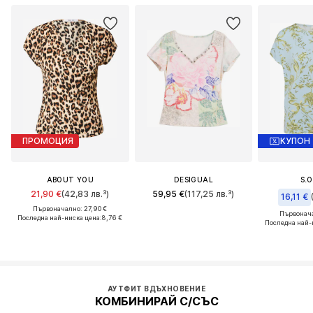
ПРОМОЦИЯ
КУПОН
ABOUT YOU
DESIGUAL
S.O
21,90 €
(42,83 лв.³)
59,95 €
(117,25 лв.³)
16,11 €
Първоначално: 27,90 €
Първонача
Последна най-ниска цена:
8,76 €
Последна най-
АУТФИТ ВДЪХНОВЕНИЕ
КОМБИНИРАЙ С/СЪС