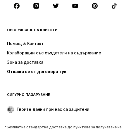
Аксесоари
Premium
ДРЕХИ
ОБСЛУЖВАНЕ НА КЛИЕНТИ
НОВО
Популярно
Рокли
Дънки
Помощ & Контакт
Тениски и топове
Панталони
Колаборации със създатели на съдържание
Якета
Пуловери и Трикотаж
Зона за доставка
Бельо
Блузи и туники
Откажи се от договора тук
Палта
Поли
Бански и плажна мода
Суичъри
Блейзери
Гащеризони и комбинезони
СИГУРНО ПАЗАРУВАНЕ
Големи размери
Мода за бременни
Специални Поводи
ЕКСКЛУЗИВНО
Твоите данни при нас са защитени
Рециклиране
*Безплатна стандартна доставка до пунктове за получаване на
ОБУВКИ