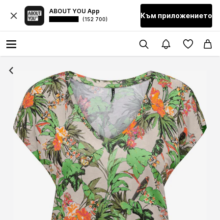
ABOUT YOU App
Към приложението
(152 700)