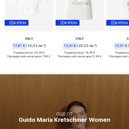
КУПОН
КУПОН
КУПОН
ONLY
ONLY
O
17,91 €
(35,03 лв.³)
13,41 €
(26,23 лв.³)
12,51 €
Първоначално: 26,90 €
Първоначално: 19,90 €
Първонача
Последна най-ниска цена:
7,96 €
Последна най-ниска цена:
5,96 €
Последна най-
ОЩЕ ОТ
Guido Maria Kretschmer Women