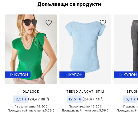
Допълващи се продукти
КУПОН
КУПОН
КУПОН
OLALOOK
TREND ALAÇATI STILI
STUDI
12,51 €
(24,47 лв.³)
12,51 €
(24,47 лв.³)
16,11 €
Първоначално: 19,90 €
Първоначално: 19,90 €
Първонача
Последна най-ниска цена:
5,56 €
Последна най-ниска цена:
5,56 €
Последна най-