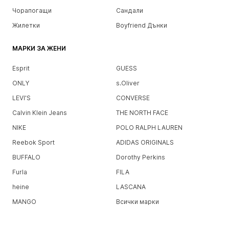
Чорапогащи
Сандали
Жилетки
Boyfriend Дънки
МАРКИ ЗА ЖЕНИ
Esprit
GUESS
ONLY
s.Oliver
LEVI'S
CONVERSE
Calvin Klein Jeans
THE NORTH FACE
NIKE
POLO RALPH LAUREN
Reebok Sport
ADIDAS ORIGINALS
BUFFALO
Dorothy Perkins
Furla
FILA
heine
LASCANA
MANGO
Всички марки