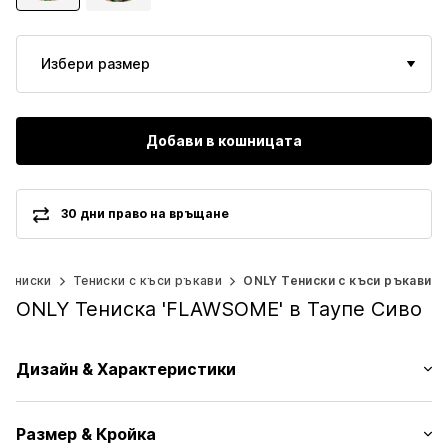
Избери размер
Добави в кошницата
30 дни право на връщане
Тениски
Тениски с къси ръкави
ONLY Тениски с къси ръкави
ONLY Тениска 'FLAWSOME' в Таупе Сиво
Дизайн & Характеристики
На цветя/Флорален
Размер & Кройка
Жарсе