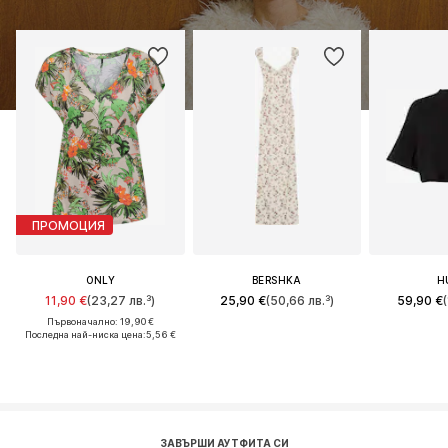
ПРОМОЦИЯ
ONLY
BERSHKA
H
11,90 €
(23,27 лв.³)
25,90 €
(50,66 лв.³)
59,90 €
(
Първоначално: 19,90 €
Последна най-ниска цена:
5,56 €
ЗАВЪРШИ АУТФИТА СИ