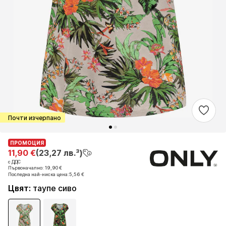
Почти изчерпано
ПРОМОЦИЯ
ПРОМОЦИЯ
11,90 €
11,90 €
(23,27 лв.³)
(23,27 лв.³)
с ДДС
с ДДС
Първоначално: 19,90 €
Първоначално: 19,90 €
Последна най-ниска цена:
Последна най-ниска цена:
5,56 €
5,56 €
Цвят
:
таупе сиво