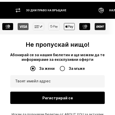
30 ДНИ ПРАВО НА ВРЪЩАНЕ
НАЛ
Не пропускай нищо!
Абонирай се за нашия бюлетин и ще можем да те
информираме за ексклузивни оферти
За жени
За мъже
Твоят имейл адрес
Регистрирай се
Искам да получавам бюлетин от ABOUT YOU за актуални