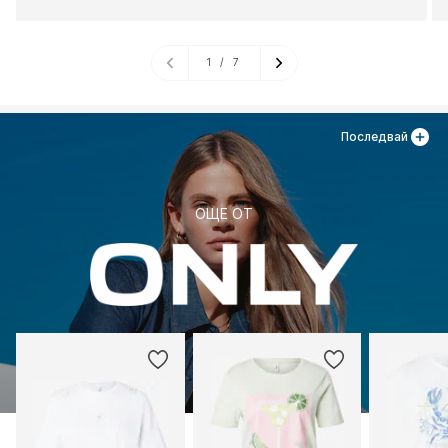
1
/
7
Последвай
ОЩЕ ОТ