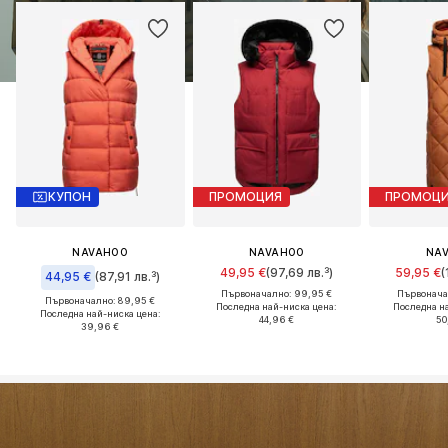
КУПОН
ПРОМОЦИЯ
ПРОМОЦ
NAVAHOO
NAVAHOO
NA
49,95 €
(97,69 лв.³)
59,95 €
(
44,95 €
(87,91 лв.³)
Първоначално: 99,95 €
Първонача
Първоначално: 89,95 €
Последна най-ниска цена:
Последна н
Последна най-ниска цена:
44,96 €
50
39,96 €