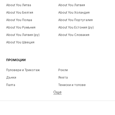
About You Литва
About You Латвия
About You Белгия
About You Холандия
About You Полша
About You Португалия
About You Румъния
About You Естония (ру)
About You Латвия (ру)
About You Словакия
About You Швеция
ПРОМОЦИИ
Пуловери и Трикотаж
Рокли
Дънки
Якета
Палта
Тениски и топове
Още
Панталони
Бельо
Поли
Блузи и туники
Суичъри
Блейзери
Бански и плажна мода
Гащеризони и комбинезони