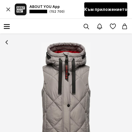
ABOUT YOU App
Към приложението
(152 700)