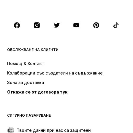
Големи размери
Мода за бременни
Обувки
Спорт
Аксесоари
Premium
ДРЕХИ
ОБСЛУЖВАНЕ НА КЛИЕНТИ
НОВО
Популярно
Рокли
Дънки
Помощ & Контакт
Тениски и топове
Панталони
Колаборации със създатели на съдържание
Якета
Пуловери и Трикотаж
Зона за доставка
Бельо
Блузи и туники
Откажи се от договора тук
Палта
Поли
Бански и плажна мода
Суичъри
Блейзери
Гащеризони и комбинезони
СИГУРНО ПАЗАРУВАНЕ
Големи размери
Мода за бременни
Специални Поводи
ЕКСКЛУЗИВНО
Твоите данни при нас са защитени