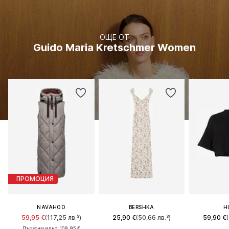
ОЩЕ ОТ
Guido Maria Kretschmer Women
ПРОМОЦИЯ
NAVAHOO
BERSHKA
H
59,95 €
(117,25 лв.³)
25,90 €
(50,66 лв.³)
59,90 €
(
Първоначално: 109,95 €