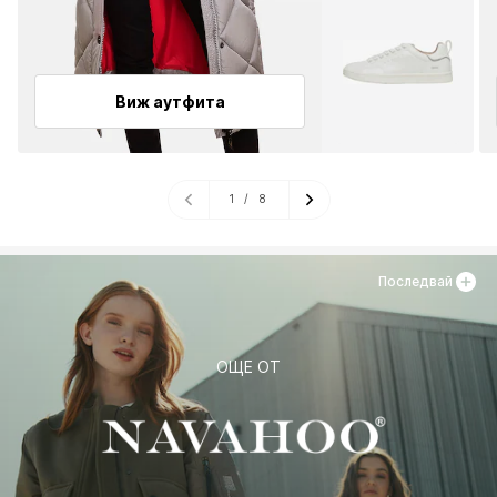
Виж аутфита
1
/
8
Последвай
ОЩЕ ОТ