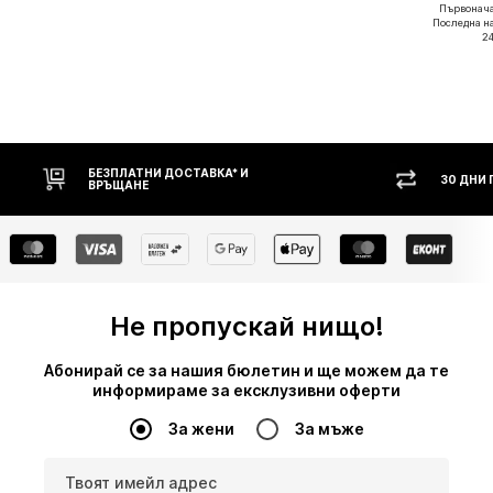
Първонача
Последна н
24
30 ДНИ ПРАВО НА ВРЪЩАНЕ
НАЛ
Не пропускай нищо!
Абонирай се за нашия бюлетин и ще можем да те
информираме за ексклузивни оферти
За жени
За мъже
Твоят имейл адрес