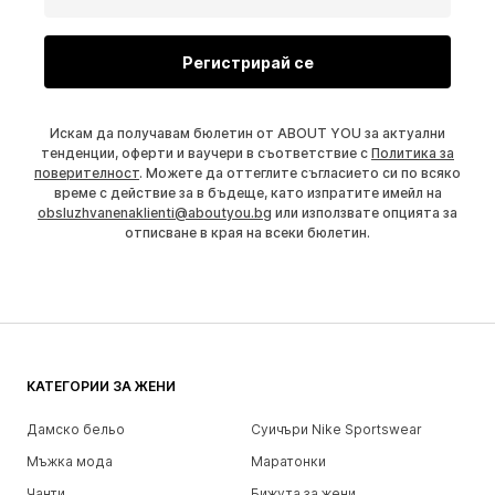
Регистрирай се
Искам да получавам бюлетин от ABOUT YOU за актуални
тенденции, оферти и ваучери в съответствие с
Политика за
поверителност
. Можете да оттеглите съгласието си по всяко
време с действие за в бъдеще, като изпратите имейл на
obsluzhvanenaklienti@aboutyou.bg
или използвате опцията за
отписване в края на всеки бюлетин.
КАТЕГОРИИ ЗА ЖЕНИ
Дамско бельо
Суичъри Nike Sportswear
Мъжка мода
Маратонки
Чанти
Бижута за жени