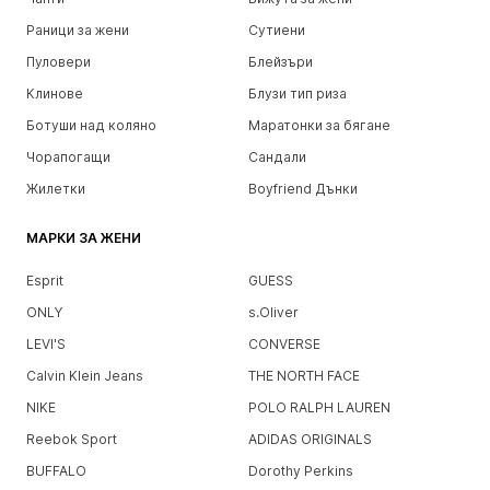
Раници за жени
Сутиени
Пуловери
Блейзъри
Клинове
Блузи тип риза
Ботуши над коляно
Маратонки за бягане
Чорапогащи
Сандали
Жилетки
Boyfriend Дънки
МАРКИ ЗА ЖЕНИ
Esprit
GUESS
ONLY
s.Oliver
LEVI'S
CONVERSE
Calvin Klein Jeans
THE NORTH FACE
NIKE
POLO RALPH LAUREN
Reebok Sport
ADIDAS ORIGINALS
BUFFALO
Dorothy Perkins